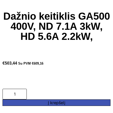
Dažnio keitiklis GA500
400V, ND 7.1A 3kW,
HD 5.6A 2.2kW,
€
503,44
Su PVM
€
609,16
Į krepšelį