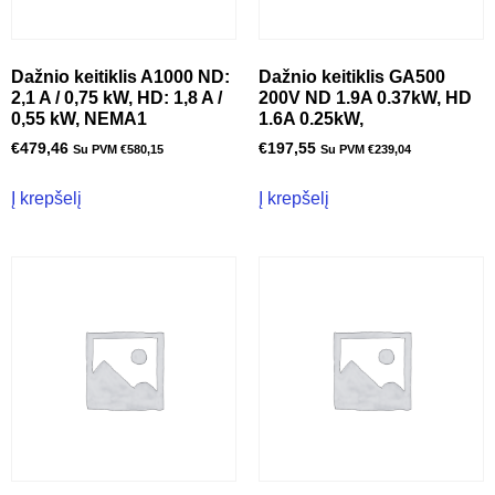
Dažnio keitiklis A1000 ND:
Dažnio keitiklis GA500
2,1 A / 0,75 kW, HD: 1,8 A /
200V ND 1.9A 0.37kW, HD
0,55 kW, NEMA1
1.6A 0.25kW,
€
479,46
€
197,55
Su PVM
€
580,15
Su PVM
€
239,04
Į krepšelį
Į krepšelį