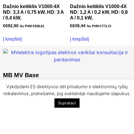
Dažnio keitiklis V1000-4X
Dažnio keitiklis V1000-4X
ND: 3,3 A / 0,75 kW, HD: 3 A
ND: 1,2 A / 0,2 kW, HD: 0,8
/ 0,4 kW,
A / 0,1 kW,
€
692,90
€
639,44
Su PVM
€
838,41
Su PVM
€
773,72
Į krepšelį
Į krepšelį
MB MV Base
Vykdydami ES direktyvos dėl privatumo ir elektroninių ryšių
Įmonės kodas:
305830615
PVM mokėtojo kodas:
LT100014242916
reikalavimus, pranešame, jog svetainėje naudojame slapukus.
Adresas:
Islandijos pl., 187 Kaunas
Supratau!
Kontaktinis telefonas:
+370 61139080
El. paštas:
mbmvbase@gmail.com
Svarbi informacija