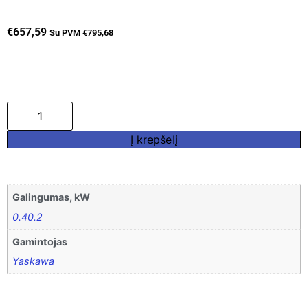
€
657,59
Su PVM
€
795,68
Į krepšelį
Galingumas, kW
0.40.2
Gamintojas
Yaskawa