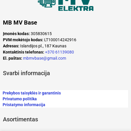
MB MV Base
Įmonės kodas:
305830615
PVM mokėtojo kodas:
LT100014242916
Adresas:
Islandijos pl., 187 Kaunas
Kontaktinis telefonas:
+370 61139080
El. paštas:
mbmvbase@gmail.com
Svarbi informacija
Prekybos taisyklės ir garantinis
Privatumo politika
Pristatymo informacija
Asortimentas