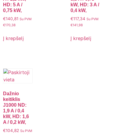
HD: 5 A /
kW, HD: 3 A /
0,75 kW,
0,4 kW,
€
140,81
€
117,34
Su PVM
Su PVM
€
170,38
€
141,98
Į krepšelį
Į krepšelį
Dažnio
keitiklis
J1000 ND:
1,9 A / 0,4
kW, HD: 1,6
A / 0,2 kW,
€
104,82
Su PVM