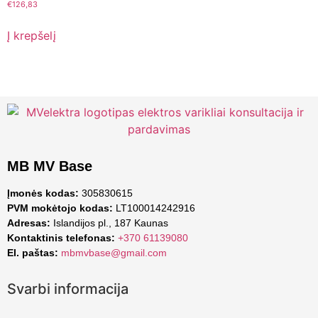
€
126,83
Į krepšelį
MB MV Base
Įmonės kodas:
305830615
PVM mokėtojo kodas:
LT100014242916
Adresas:
Islandijos pl., 187 Kaunas
Kontaktinis telefonas:
+370 61139080
El. paštas:
mbmvbase@gmail.com
Svarbi informacija