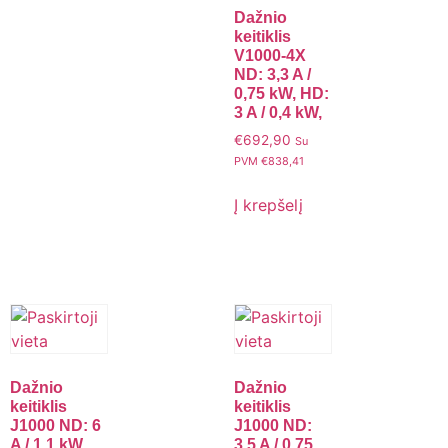
Dažnio
keitiklis
V1000-4X
ND: 3,3 A /
0,75 kW, HD:
3 A / 0,4 kW,
€
692,90
Su
PVM
€
838,41
Į krepšelį
Dažnio
Dažnio
keitiklis
keitiklis
J1000 ND: 6
J1000 ND:
A / 1,1 kW,
3,5 A / 0,75