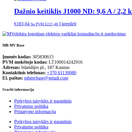
Dažnio keitiklis J1000 ND: 9,6 A / 2,2 
€
183,04
Į krepšelį
Su PVM
€
221,48
MB MV Base
Įmonės kodas:
305830615
PVM mokėtojo kodas:
LT100014242916
Adresas:
Islandijos pl., 187 Kaunas
Kontaktinis telefonas:
+370 61139080
El. paštas:
mbmvbase@gmail.com
Svarbi informacija
Prekybos taisyklės ir garantinis
Privatumo politika
Pristatymo informacija
Prekybos taisyklės ir garantinis
Privatumo politika