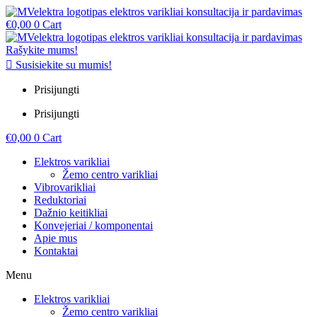
€
0,00
0
Cart
Rašykite mums!
Susisiekite su mumis!
Prisijungti
Prisijungti
€
0,00
0
Cart
Elektros varikliai
Žemo centro varikliai
Vibrovarikliai
Reduktoriai
Dažnio keitikliai
Konvejeriai / komponentai
Apie mus
Kontaktai
Menu
Elektros varikliai
Žemo centro varikliai