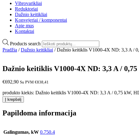
Vibrovarikliai
Reduktoriai
Dažnio keitikliai
Konvejeriai / komponentai
Apie mus
Kontaktai
Products search
Pradžia
/
Dažnio keitikliai
/ Dažnio keitiklis V1000-4X ND: 3,3 A / 0
Dažnio keitiklis V1000-4X ND: 3,3 A / 0,75
€
692,90
Su PVM
€
838,41
produkto kiekis: Dažnio keitiklis V1000-4X ND: 3,3 A / 0,75 kW, HD
Į krepšelį
Papildoma informacija
Galingumas, kW
0.750.4