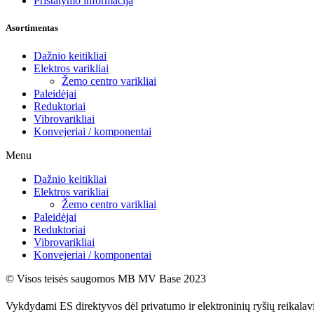
Pristatymo informacija
Asortimentas
Dažnio keitikliai
Elektros varikliai
Žemo centro varikliai
Paleidėjai
Reduktoriai
Vibrovarikliai
Konvejeriai / komponentai
Menu
Dažnio keitikliai
Elektros varikliai
Žemo centro varikliai
Paleidėjai
Reduktoriai
Vibrovarikliai
Konvejeriai / komponentai
© Visos teisės saugomos MB MV Base 2023
Vykdydami ES direktyvos dėl privatumo ir elektroninių ryšių reikala