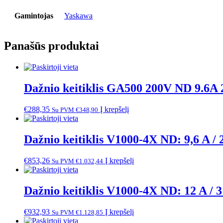
Gamintojas
Yaskawa
Panašūs produktai
Dažnio keitiklis GA500 200V ND 9.6A
€
288,35
Į krepšelį
Su PVM
€
348,90
Dažnio keitiklis V1000-4X ND: 9,6 A / 
€
853,26
Į krepšelį
Su PVM
€
1.032,44
Dažnio keitiklis V1000-4X ND: 12 A / 3
€
932,93
Į krepšelį
Su PVM
€
1.128,85