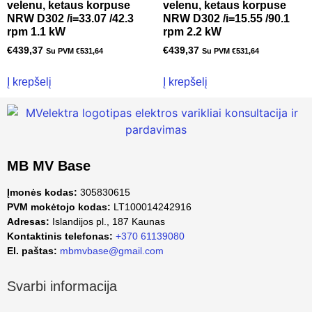
velenu, ketaus korpuse
velenu, ketaus korpuse
NRW D302 /i=33.07 /42.3
NRW D302 /i=15.55 /90.1
rpm 1.1 kW
rpm 2.2 kW
€
439,37
€
439,37
Su PVM
€
531,64
Su PVM
€
531,64
Į krepšelį
Į krepšelį
MB MV Base
Įmonės kodas:
305830615
PVM mokėtojo kodas:
LT100014242916
Adresas:
Islandijos pl., 187 Kaunas
Kontaktinis telefonas:
+370 61139080
El. paštas:
mbmvbase@gmail.com
Svarbi informacija