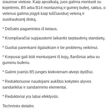
siaurose vietose. Kaip apvalkalą, juos galima montuoti su
kojelėmis, B5 arba B14 montavimą ir guminį buferį, raktus, o
velenus galima įsigyti kaip tuščiavidurį veleną ir
susitraukiantį diską.
* Dėžutės pagamintos iš ketaus.
* Krumpliaračiai supjaustomi laikantis tarptautinių standartų.
* Guoliai parenkami ilgalaikiam ir be problemų veikimui.
* Korpusai gali būti montuojami iš kojų, flanšiniai arba su
guminiu buferiu.
* Galimi įvairūs B5 jungės kiekvienam atvejo dydžiui.
* Reduktoriuose naudojami aukštos kokybės alyvos
sandarikliai ir sandarinimo elementai.
* Reduktoriai yra labai efektyvūs.
Techninės detalės