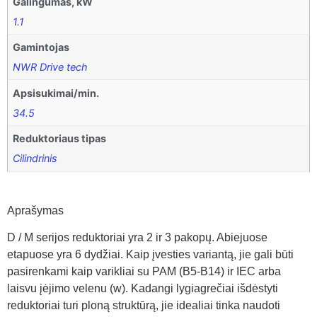
Galingumas, kW
1.1
Gamintojas
NWR Drive tech
Apsisukimai/min.
34.5
Reduktoriaus tipas
Cilindrinis
Aprašymas
D / M serijos reduktoriai yra 2 ir 3 pakopų. Abiejuose
etapuose yra 6 dydžiai. Kaip įvesties variantą, jie gali būti
pasirenkami kaip varikliai su PAM (B5-B14) ir IEC arba
laisvu įėjimo velenu (w). Kadangi lygiagrečiai išdėstyti
reduktoriai turi ploną struktūrą, jie idealiai tinka naudoti