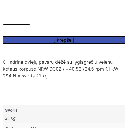
Į krepšelį
Cilindrinė dviejų pavarų dėžė su lygiagrečiu velenu,
ketaus korpuse NRW D302 /i=40.53 /34.5 rpm 1.1 kW
294 Nm svoris 21 kg
Svoris
21 kg