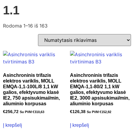
1.1
Rodoma 1–16 iš 163
Asinchroninis trifazis
Asinchroninis trifazis
elektros variklis, MOLL
elektros variklis, MOLL
EMQA-1,1-100L/8 1,1 kW
EMQA-1,1-80/2 1,1 kW
galios, efektyvumo klasė
galios, efektyvumo klasė
IE2, 750 apsisukimai/min,
IE2, 3000 apsisukimai/min,
aliuminio korpusas
aliuminio korpusas
€
256,72
€
126,38
Su PVM
€
310,63
Su PVM
€
152,92
Į krepšelį
Į krepšelį