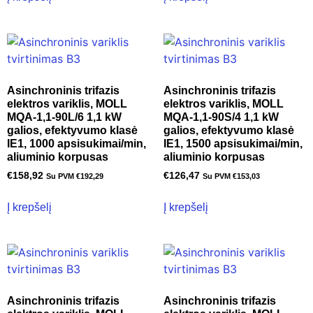
Asinchroninis trifazis
Asinchroninis trifazis
elektros variklis, MOLL
elektros variklis, MOLL
MQA-1,1-90L/6 1,1 kW
MQA-1,1-90S/4 1,1 kW
galios, efektyvumo klasė
galios, efektyvumo klasė
IE1, 1000 apsisukimai/min,
IE1, 1500 apsisukimai/min,
aliuminio korpusas
aliuminio korpusas
€
158,92
€
126,47
Su PVM
€
192,29
Su PVM
€
153,03
Į krepšelį
Į krepšelį
Asinchroninis trifazis
Asinchroninis trifazis