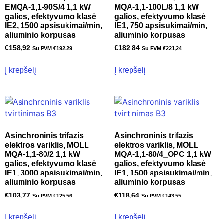
EMQA-1,1-90S/4 1,1 kW
MQA-1,1-100L/8 1,1 kW
galios, efektyvumo klasė
galios, efektyvumo klasė
IE2, 1500 apsisukimai/min,
IE1, 750 apsisukimai/min,
aliuminio korpusas
aliuminio korpusas
€
158,92
€
182,84
Su PVM
€
192,29
Su PVM
€
221,24
Į krepšelį
Į krepšelį
Asinchroninis trifazis
Asinchroninis trifazis
elektros variklis, MOLL
elektros variklis, MOLL
MQA-1,1-80/2 1,1 kW
MQA-1,1-80/4_OPC 1,1 kW
galios, efektyvumo klasė
galios, efektyvumo klasė
IE1, 3000 apsisukimai/min,
IE1, 1500 apsisukimai/min,
aliuminio korpusas
aliuminio korpusas
€
103,77
€
118,64
Su PVM
€
125,56
Su PVM
€
143,55
Į krepšelį
Į krepšelį