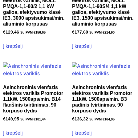
elektros variklis, MOLL
elektros variklis, MOLL
PMQA-1,1-80/2 1,1 kW
PMQA-1,1-90S/4 1,1 kW
galios, efektyvumo klasė
galios, efektyvumo klasė
IE3, 3000 apsisukimai/min,
IE3, 1500 apsisukimai/min,
aliuminio korpusas
aliuminio korpusas
€
129,46
€
177,60
Su PVM
€
156,65
Su PVM
€
214,90
Į krepšelį
Į krepšelį
Asinchroninis vienfazis
Asinchroninis vienfazis
elektros variklis Promotor
elektros variklis Promotor
1.1kW, 1500aps/min, B14
1.1kW, 1500aps/min, B3
flanšinis tvirtinimas, 90
padinis tvirtinimas, 90
korpuso dydis
korpuso dydis
€
149,95
€
136,32
Su PVM
€
181,44
Su PVM
€
164,95
Į krepšelį
Į krepšelį