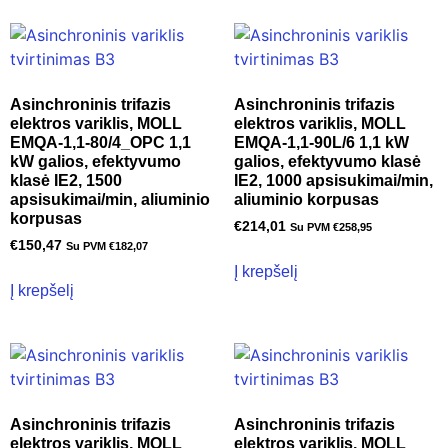
Asinchroninis trifazis
Asinchroninis trifazis
elektros variklis, MOLL
elektros variklis, MOLL
EMQA-1,1-80/4_OPC 1,1
EMQA-1,1-90L/6 1,1 kW
kW galios, efektyvumo
galios, efektyvumo klasė
klasė IE2, 1500
IE2, 1000 apsisukimai/min,
apsisukimai/min, aliuminio
aliuminio korpusas
korpusas
€
214,01
Su PVM
€
258,95
€
150,47
Su PVM
€
182,07
Į krepšelį
Į krepšelį
Asinchroninis trifazis
Asinchroninis trifazis
elektros variklis, MOLL
elektros variklis, MOLL