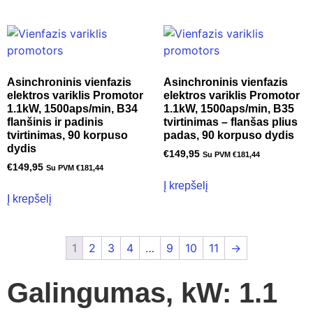
Asinchroninis vienfazis
Asinchroninis vienfazis
elektros variklis Promotor
elektros variklis Promotor
1.1kW, 1500aps/min, B34
1.1kW, 1500aps/min, B35
flanšinis ir padinis
tvirtinimas – flanšas plius
tvirtinimas, 90 korpuso
padas, 90 korpuso dydis
dydis
€
149,95
Su PVM
€
181,44
€
149,95
Su PVM
€
181,44
Į krepšelį
Į krepšelį
1
2
3
4
…
9
10
11
→
Galingumas, kW: 1.1