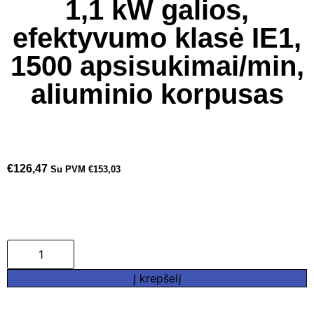
1,1 kW galios,
efektyvumo klasė IE1,
1500 apsisukimai/min,
aliuminio korpusas
€
126,47
Su PVM
€
153,03
Į krepšelį