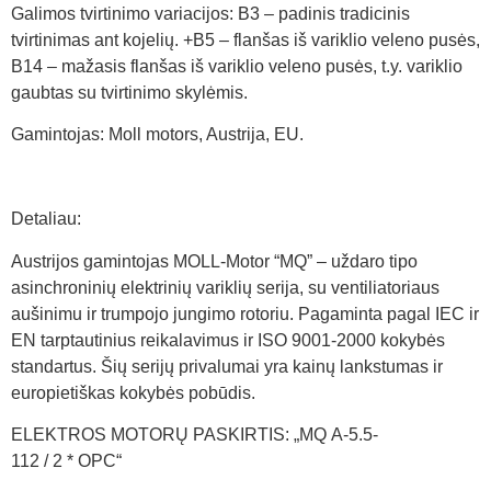
Galimos tvirtinimo variacijos: B3 – padinis tradicinis
tvirtinimas ant kojelių. +B5 – flanšas iš variklio veleno pusės,
B14 – mažasis flanšas iš variklio veleno pusės, t.y. variklio
gaubtas su tvirtinimo skylėmis.
Gamintojas: Moll motors, Austrija, EU.
Detaliau:
Austrijos gamintojas MOLL-Motor “MQ” – uždaro tipo
asinchroninių elektrinių variklių serija, su ventiliatoriaus
aušinimu ir trumpojo jungimo rotoriu. Pagaminta pagal IEC ir
EN tarptautinius reikalavimus ir ISO 9001-2000 kokybės
standartus. Šių serijų privalumai yra kainų lankstumas ir
europietiškas kokybės pobūdis.
ELEKTROS MOTORŲ PASKIRTIS: „MQ A-5.5-
112 / 2 * OPC“