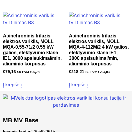
Asinchroninis trifazis
Asinchroninis trifazis
elektros variklis, MOLL
elektros variklis, MOLL
MQA-0,55-71/2 0,55 kW
MQA-4-112M/2 4 kW galios,
galios, efektyvumo klasė
efektyvumo klasė IE1,
IE1, 3000 apsisukimai/min,
3000 apsisukimai/min,
aliuminio korpusas
aliuminio korpusas
€
79,16
€
218,21
Su PVM
€
95,78
Su PVM
€
264,03
Į krepšelį
Į krepšelį
MB MV Base
Įmonės kodas:
305830615