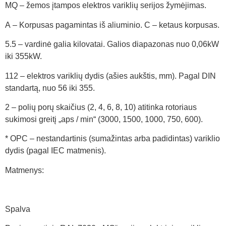
MQ – žemos įtampos elektros variklių serijos žymėjimas.
A – Korpusas pagamintas iš aliuminio. C – ketaus korpusas.
5.5 – vardinė galia kilovatai. Galios diapazonas nuo 0,06kW
iki 355kW.
112 – elektros variklių dydis (ašies aukštis, mm). Pagal DIN
standartą, nuo 56 iki 355.
2 – polių porų skaičius (2, 4, 6, 8, 10) atitinka rotoriaus
sukimosi greitį „aps / min“ (3000, 1500, 1000, 750, 600).
* OPC – nestandartinis (sumažintas arba padidintas) variklio
dydis (pagal IEC matmenis).
Matmenys:
Spalva