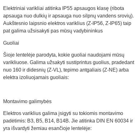
Elektriniai varikliai atitinka IP55 apsaugos klasę (ribota
apsauga nuo dulkių ir apsauga nuo silpnų vandens srovių).
Aukštesnio laipsnio elektros variklius (Z-IP56, Z-IP65) taip
pat galima užsisakyti pas mūsų vadybininkus
Guoliai
Šioje lentelėje parodyta, kokie guoliai naudojami mūsų
varikliuose. Galima užsakyti sustiprintus guolius, pradedant
nuo 160 ir didesnių (Z-VL), tepimo antgaliais (Z-NE) arba
elektra izoliuojamais guoliais:
Montavimo galimybės
Elektros variklius galima įsigyti su tokiomis montavimo
padėtimis: B3, B5, B14, B14B. Jie atitinka DIN EN 60034 ir
yra išvardyti žemiau esančioje lentelėje: