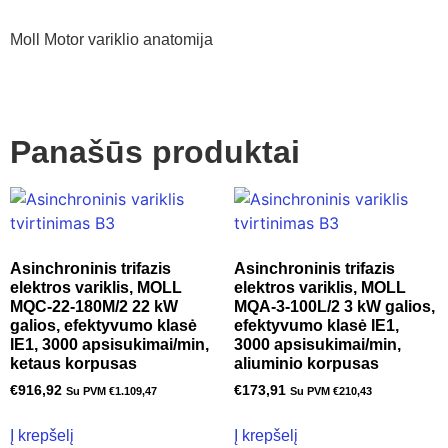
Moll Motor variklio anatomija
Panašūs produktai
Asinchroninis trifazis
Asinchroninis trifazis
elektros variklis, MOLL
elektros variklis, MOLL
MQC-22-180M/2 22 kW
MQA-3-100L/2 3 kW galios,
galios, efektyvumo klasė
efektyvumo klasė IE1,
IE1, 3000 apsisukimai/min,
3000 apsisukimai/min,
ketaus korpusas
aliuminio korpusas
€
916,92
€
173,91
Su PVM
€
1.109,47
Su PVM
€
210,43
Į krepšelį
Į krepšelį