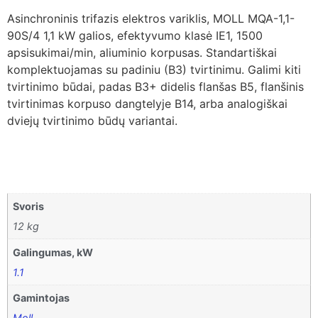
Asinchroninis trifazis elektros variklis, MOLL MQA-1,1-
90S/4 1,1 kW galios, efektyvumo klasė IE1, 1500
apsisukimai/min, aliuminio korpusas. Standartiškai
komplektuojamas su padiniu (B3) tvirtinimu. Galimi kiti
tvirtinimo būdai, padas B3+ didelis flanšas B5, flanšinis
tvirtinimas korpuso dangtelyje B14, arba analogiškai
dviejų tvirtinimo būdų variantai.
Svoris
12 kg
Galingumas, kW
1.1
Gamintojas
Moll