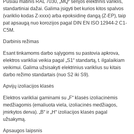
Pusiau matinis RAL 7030, „MQ“ serijos elektrinis variklis,
standartiniai dažai. Galima įsigyti bet kurios kitos spalvos
(variklio kodas Z-xxxx) arba epoksidinę dangą (Z-EP), taip
pat apsaugą nuo korozijos pagal DIN EN ISO 12944-2 C1-
C5M.
Darbinis režimas
Esant tinkamoms darbo sąlygoms su pastovia apkrova,
elektros varikliai veikia pagal „S1“ standartą, t. ilgalaikiam
veikimui. Galima užsisakyti elektrinius variklius su kitais
darbo režimo standartais (nuo S2 iki S9).
Apvijų izoliacijos klasės
Elektros varikliai gaminami su „F“ klasės izoliacinėmis
medžiagomis (emaliuota viela, izoliacinės medžiagos,
įmirkytos derva). „B“ ir „H“ izoliacijos klasės pagal
užsakymą.
Apsaugos laipsnis