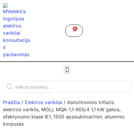
0
Pradžia
/
Elektros varikliai
/ Asinchroninis trifazis
elektros variklis, MOLL MQA-1,1-90S/4 1,1 kW galios,
efektyvumo klasė IE1, 1500 apsisukimai/min, aliuminio
korpusas