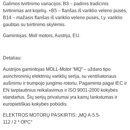
Galimos tvirtinimo variacijos: B3 – padinis tradicinis
tvirtinimas ant kojelių. +B5 – flanšas iš variklio veleno pusės,
B14 – mažasis flanšas iš variklio veleno pusės, t.y. variklio
gaubtas su tvirtinimo skylėmis.
Gamintojas: Moll motors, Austrija, EU.
Detaliau:
Austrijos gamintojas MOLL-Motor “MQ” – uždaro tipo
asinchroninių elektrinių variklių serija, su ventiliatoriaus
aušinimu ir trumpojo jungimo rotoriu. Pagaminta pagal IEC ir
EN tarptautinius reikalavimus ir ISO 9001-2000 kokybės
standartus. Šių serijų privalumai yra kainų lankstumas ir
europietiškas kokybės pobūdis.
ELEKTROS MOTORŲ PASKIRTIS: „MQ A-5.5-
112 / 2 * OPC“