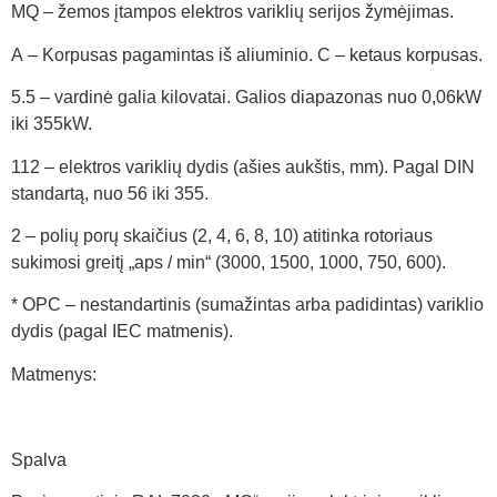
MQ – žemos įtampos elektros variklių serijos žymėjimas.
A – Korpusas pagamintas iš aliuminio. C – ketaus korpusas.
5.5 – vardinė galia kilovatai. Galios diapazonas nuo 0,06kW
iki 355kW.
112 – elektros variklių dydis (ašies aukštis, mm). Pagal DIN
standartą, nuo 56 iki 355.
2 – polių porų skaičius (2, 4, 6, 8, 10) atitinka rotoriaus
sukimosi greitį „aps / min“ (3000, 1500, 1000, 750, 600).
* OPC – nestandartinis (sumažintas arba padidintas) variklio
dydis (pagal IEC matmenis).
Matmenys:
Spalva