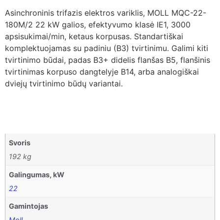
Asinchroninis trifazis elektros variklis, MOLL MQC-22-
180M/2 22 kW galios, efektyvumo klasė IE1, 3000
apsisukimai/min, ketaus korpusas. Standartiškai
komplektuojamas su padiniu (B3) tvirtinimu. Galimi kiti
tvirtinimo būdai, padas B3+ didelis flanšas B5, flanšinis
tvirtinimas korpuso dangtelyje B14, arba analogiškai
dviejų tvirtinimo būdų variantai.
Svoris
192 kg
Galingumas, kW
22
Gamintojas
Moll