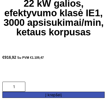
22 kW galios,
efektyvumo klasė IE1,
3000 apsisukimai/min,
ketaus korpusas
€
916,92
Su PVM
€
1.109,47
Į krepšelį