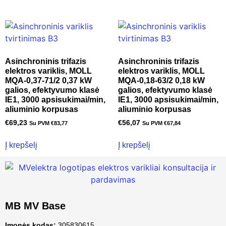
Asinchroninis trifazis
Asinchroninis trifazis
elektros variklis, MOLL
elektros variklis, MOLL
MQA-0,37-71/2 0,37 kW
MQA-0,18-63/2 0,18 kW
galios, efektyvumo klasė
galios, efektyvumo klasė
IE1, 3000 apsisukimai/min,
IE1, 3000 apsisukimai/min,
aliuminio korpusas
aliuminio korpusas
€
69,23
€
56,07
Su PVM
€
83,77
Su PVM
€
67,84
Į krepšelį
Į krepšelį
MB MV Base
Įmonės kodas:
305830615