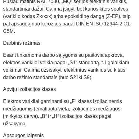
Pusiau matinis RAL 7030, „MQ“ serijos elektrinis variklis,
standartiniai dažai. Galima įsigyti bet kurios kitos spalvos
(variklio kodas Z-xxxx) arba epoksidinę dangą (Z-EP), taip
pat apsaugą nuo korozijos pagal DIN EN ISO 12944-2 C1-
C5M.
Darbinis režimas
Esant tinkamoms darbo sąlygoms su pastovia apkrova,
elektros varikliai veikia pagal „S1“ standartą, t. ilgalaikiam
veikimui. Galima užsisakyti elektrinius variklius su kitais
darbo režimo standartais (nuo S2 iki S9).
Apvijų izoliacijos klasės
Elektros varikliai gaminami su „F“ klasės izoliacinėmis
medžiagomis (emaliuota viela, izoliacinės medžiagos,
įmirkytos derva). „B“ ir „H“ izoliacijos klasės pagal
užsakymą.
Apsaugos laipsnis