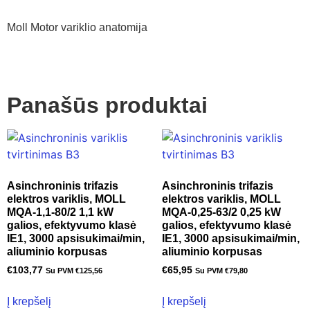
Moll Motor variklio anatomija
Panašūs produktai
Asinchroninis trifazis
Asinchroninis trifazis
elektros variklis, MOLL
elektros variklis, MOLL
MQA-1,1-80/2 1,1 kW
MQA-0,25-63/2 0,25 kW
galios, efektyvumo klasė
galios, efektyvumo klasė
IE1, 3000 apsisukimai/min,
IE1, 3000 apsisukimai/min,
aliuminio korpusas
aliuminio korpusas
€
103,77
€
65,95
Su PVM
€
125,56
Su PVM
€
79,80
Į krepšelį
Į krepšelį