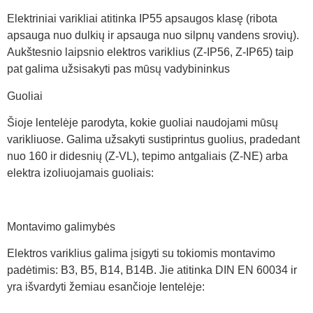
Elektriniai varikliai atitinka IP55 apsaugos klasę (ribota
apsauga nuo dulkių ir apsauga nuo silpnų vandens srovių).
Aukštesnio laipsnio elektros variklius (Z-IP56, Z-IP65) taip
pat galima užsisakyti pas mūsų vadybininkus
Guoliai
Šioje lentelėje parodyta, kokie guoliai naudojami mūsų
varikliuose. Galima užsakyti sustiprintus guolius, pradedant
nuo 160 ir didesnių (Z-VL), tepimo antgaliais (Z-NE) arba
elektra izoliuojamais guoliais:
Montavimo galimybės
Elektros variklius galima įsigyti su tokiomis montavimo
padėtimis: B3, B5, B14, B14B. Jie atitinka DIN EN 60034 ir
yra išvardyti žemiau esančioje lentelėje: