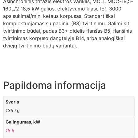
Asinchroninis trifazis elektros variklis, MOLL MQC-18,5-
160L/2 18,5 kW galios, efektyvumo klasė IE1, 3000
apsisukimai/min, ketaus korpusas. Standartiškai
komplektuojamas su padiniu (B3) tvirtinimu. Galimi kiti
tvirtinimo būdai, padas B3+ didelis flanšas B5, flanšinis
tvirtinimas korpuso dangtelyje B14, arba analogiškai
dviejų tvirtinimo būdų variantai.
Papildoma informacija
Svoris
135 kg
Galingumas, kW
18.5