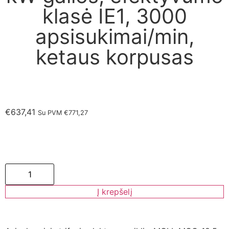
klasė IE1, 3000
apsisukimai/min,
ketaus korpusas
€
637,41
Su PVM
€
771,27
Į krepšelį