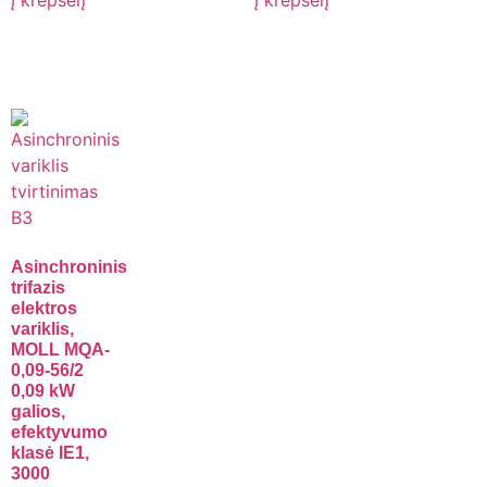
Į krepšelį
Į krepšelį
Asinchroninis
trifazis
elektros
variklis,
MOLL MQA-
0,09-56/2
0,09 kW
galios,
efektyvumo
klasė IE1,
3000