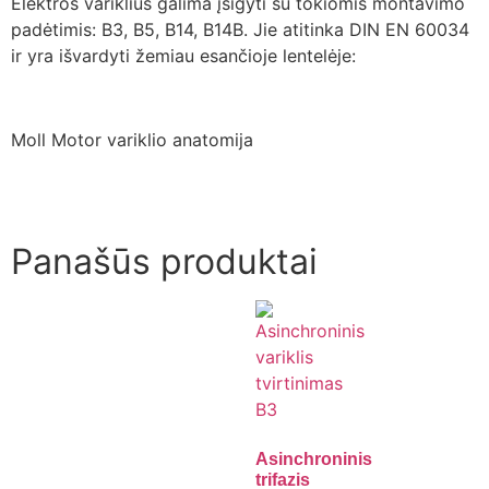
Elektros variklius galima įsigyti su tokiomis montavimo
padėtimis: B3, B5, B14, B14B. Jie atitinka DIN EN 60034
ir yra išvardyti žemiau esančioje lentelėje:
Moll Motor variklio anatomija
Panašūs produktai
Asinchroninis
trifazis