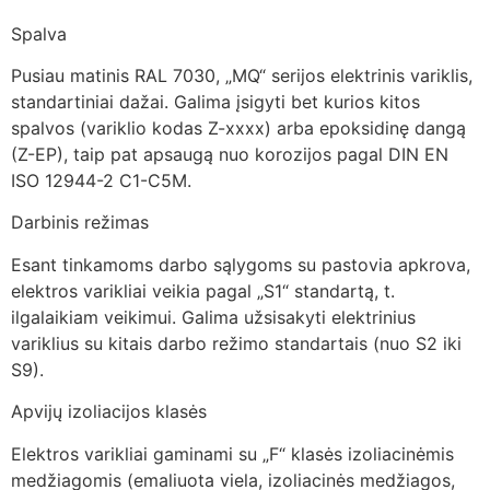
Spalva
Pusiau matinis RAL 7030, „MQ“ serijos elektrinis variklis,
standartiniai dažai. Galima įsigyti bet kurios kitos
spalvos (variklio kodas Z-xxxx) arba epoksidinę dangą
(Z-EP), taip pat apsaugą nuo korozijos pagal DIN EN
ISO 12944-2 C1-C5M.
Darbinis režimas
Esant tinkamoms darbo sąlygoms su pastovia apkrova,
elektros varikliai veikia pagal „S1“ standartą, t.
ilgalaikiam veikimui. Galima užsisakyti elektrinius
variklius su kitais darbo režimo standartais (nuo S2 iki
S9).
Apvijų izoliacijos klasės
Elektros varikliai gaminami su „F“ klasės izoliacinėmis
medžiagomis (emaliuota viela, izoliacinės medžiagos,