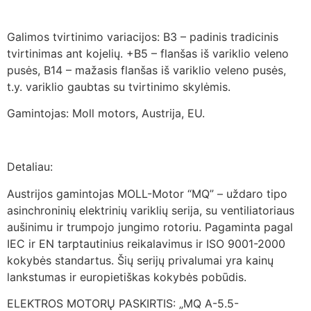
Galimos tvirtinimo variacijos: B3 – padinis tradicinis
tvirtinimas ant kojelių. +B5 – flanšas iš variklio veleno
pusės, B14 – mažasis flanšas iš variklio veleno pusės,
t.y. variklio gaubtas su tvirtinimo skylėmis.
Gamintojas: Moll motors, Austrija, EU.
Detaliau:
Austrijos gamintojas MOLL-Motor “MQ” – uždaro tipo
asinchroninių elektrinių variklių serija, su ventiliatoriaus
aušinimu ir trumpojo jungimo rotoriu. Pagaminta pagal
IEC ir EN tarptautinius reikalavimus ir ISO 9001-2000
kokybės standartus. Šių serijų privalumai yra kainų
lankstumas ir europietiškas kokybės pobūdis.
ELEKTROS MOTORŲ PASKIRTIS: „MQ A-5.5-