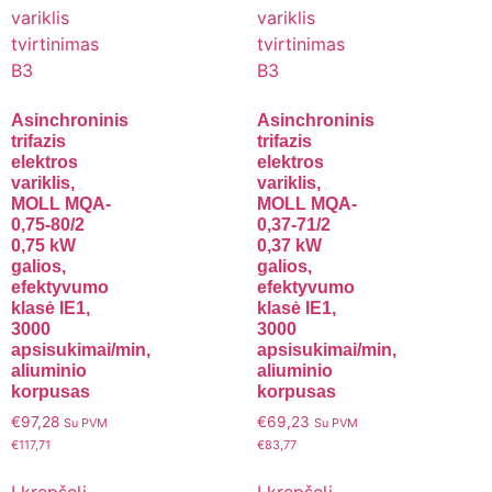
Asinchroninis
Asinchroninis
trifazis
trifazis
elektros
elektros
variklis,
variklis,
MOLL MQA-
MOLL MQA-
0,75-80/2
0,37-71/2
0,75 kW
0,37 kW
galios,
galios,
efektyvumo
efektyvumo
klasė IE1,
klasė IE1,
3000
3000
apsisukimai/min,
apsisukimai/min,
aliuminio
aliuminio
korpusas
korpusas
€
97,28
€
69,23
Su PVM
Su PVM
€
117,71
€
83,77