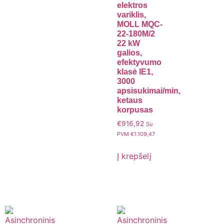
elektros
variklis,
MOLL MQC-
22-180M/2
22 kW
galios,
efektyvumo
klasė IE1,
3000
apsisukimai/min,
ketaus
korpusas
€
916,92
Su
PVM
€
1.109,47
Į krepšelį