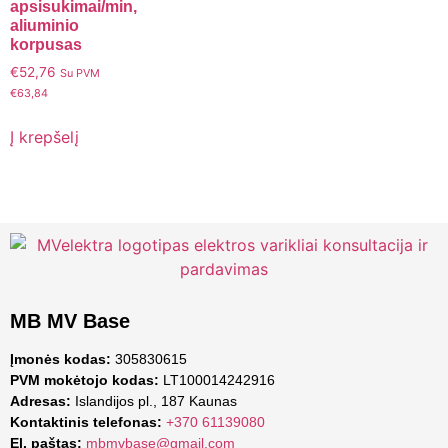
apsisukimai/min,
aliuminio
korpusas
€
52,76
Su PVM
€
63,84
Į krepšelį
MB MV Base
Įmonės kodas:
305830615
PVM mokėtojo kodas:
LT100014242916
Adresas:
Islandijos pl., 187 Kaunas
Kontaktinis telefonas:
+370 61139080
El. paštas:
mbmvbase@gmail.com