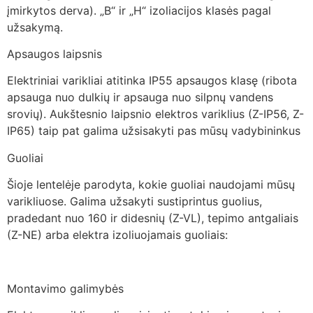
įmirkytos derva). „B“ ir „H“ izoliacijos klasės pagal
užsakymą.
Apsaugos laipsnis
Elektriniai varikliai atitinka IP55 apsaugos klasę (ribota
apsauga nuo dulkių ir apsauga nuo silpnų vandens
srovių). Aukštesnio laipsnio elektros variklius (Z-IP56, Z-
IP65) taip pat galima užsisakyti pas mūsų vadybininkus
Guoliai
Šioje lentelėje parodyta, kokie guoliai naudojami mūsų
varikliuose. Galima užsakyti sustiprintus guolius,
pradedant nuo 160 ir didesnių (Z-VL), tepimo antgaliais
(Z-NE) arba elektra izoliuojamais guoliais:
Montavimo galimybės