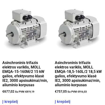
Asinchroninis trifazis
Asinchroninis trifazis
elektros variklis, MOLL
elektros variklis, MOLL
EMQA-15-160M/2 15 kW
EMQA-18,5-160L/2 18,5 kW
galios, efektyvumo klasė
galios, efektyvumo klasė
IE2, 3000 apsisukimai/min,
IE2, 3000 apsisukimai/min,
aliuminio korpusas
aliuminio korpusas
€
677,02
€
757,05
Su PVM
€
819,19
Su PVM
€
916,03
Į krepšelį
Į krepšelį