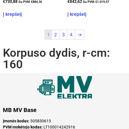
€
730,88
€
842,62
Su PVM
€
884,36
Su PVM
€
1.019,57
Į krepšelį
Į krepšelį
1
2
3
4
→
Korpuso dydis, r-cm:
160
MB MV Base
Įmonės kodas:
305830615
PVM mokėtojo kodas:
LT100014242916