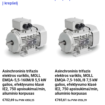
Į krepšelį
Asinchroninis trifazis
Asinchroninis trifazis
elektros variklis, MOLL
elektros variklis, MOLL
EMQA-5,5-160M/8 5,5 kW
EMQA-7,5-160L/8 7,5 kW
galios, efektyvumo klasė
galios, efektyvumo klasė
IE2, 750 apsisukimai/min,
IE2, 750 apsisukimai/min,
aliuminio korpusas
aliuminio korpusas
€
702,69
€
765,61
Su PVM
€
850,25
Su PVM
€
926,39