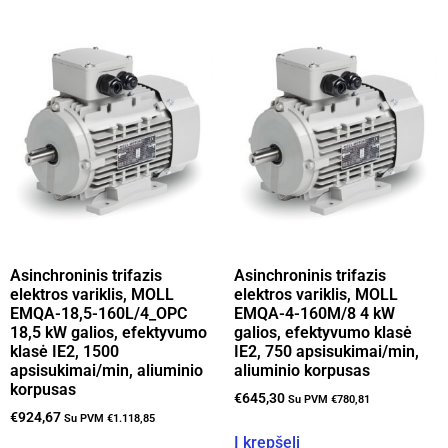
Asinchroninis trifazis
Asinchroninis trifazis
elektros variklis, MOLL
elektros variklis, MOLL
EMQA-18,5-160L/4_OPC
EMQA-4-160M/8 4 kW
18,5 kW galios, efektyvumo
galios, efektyvumo klasė
klasė IE2, 1500
IE2, 750 apsisukimai/min,
apsisukimai/min, aliuminio
aliuminio korpusas
korpusas
€
645,30
Su PVM
€
780,81
€
924,67
Su PVM
€
1.118,85
Į krepšelį