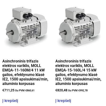
Asinchroninis trifazis
Asinchroninis trifazis
elektros variklis, MOLL
elektros variklis, MOLL
EMQA-11-160M/4 11 kW
EMQA-15-160L/4 15 kW
galios, efektyvumo klasė
galios, efektyvumo klasė
IE2, 1500 apsisukimai/min,
IE2, 1500 apsisukimai/min,
aliuminio korpusas
aliuminio korpusas
€
711,25
€
820,48
Su PVM
€
860,61
Su PVM
€
992,78
Į krepšelį
Į krepšelį