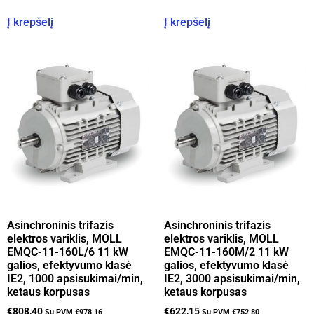
Į krepšelį
Į krepšelį
Asinchroninis trifazis
Asinchroninis trifazis
elektros variklis, MOLL
elektros variklis, MOLL
EMQC-11-160L/6 11 kW
EMQC-11-160M/2 11 kW
galios, efektyvumo klasė
galios, efektyvumo klasė
IE2, 1000 apsisukimai/min,
IE2, 3000 apsisukimai/min,
ketaus korpusas
ketaus korpusas
€
808,40
€
622,15
Su PVM
€
978,16
Su PVM
€
752,80