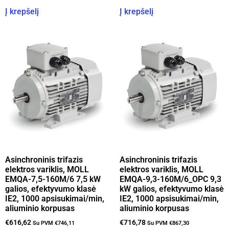
Į krepšelį
Į krepšelį
Asinchroninis trifazis
Asinchroninis trifazis
elektros variklis, MOLL
elektros variklis, MOLL
EMQA-7,5-160M/6 7,5 kW
EMQA-9,3-160M/6_OPC 9,3
galios, efektyvumo klasė
kW galios, efektyvumo klasė
IE2, 1000 apsisukimai/min,
IE2, 1000 apsisukimai/min,
aliuminio korpusas
aliuminio korpusas
€
616,62
€
716,78
Su PVM
€
746,11
Su PVM
€
867,30