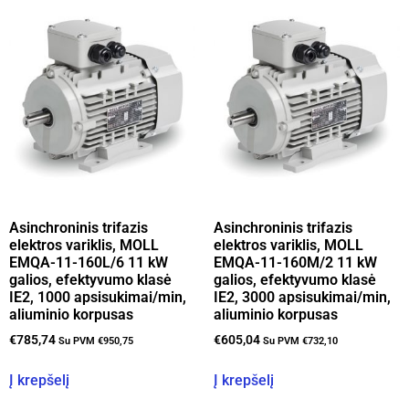
Asinchroninis trifazis
Asinchroninis trifazis
elektros variklis, MOLL
elektros variklis, MOLL
EMQA-11-160L/6 11 kW
EMQA-11-160M/2 11 kW
galios, efektyvumo klasė
galios, efektyvumo klasė
IE2, 1000 apsisukimai/min,
IE2, 3000 apsisukimai/min,
aliuminio korpusas
aliuminio korpusas
€
785,74
€
605,04
Su PVM
€
950,75
Su PVM
€
732,10
Į krepšelį
Į krepšelį