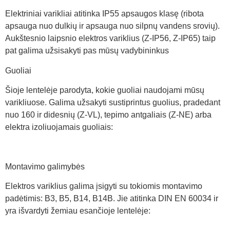
Elektriniai varikliai atitinka IP55 apsaugos klasę (ribota
apsauga nuo dulkių ir apsauga nuo silpnų vandens srovių).
Aukštesnio laipsnio elektros variklius (Z-IP56, Z-IP65) taip
pat galima užsisakyti pas mūsų vadybininkus
Guoliai
Šioje lentelėje parodyta, kokie guoliai naudojami mūsų
varikliuose. Galima užsakyti sustiprintus guolius, pradedant
nuo 160 ir didesnių (Z-VL), tepimo antgaliais (Z-NE) arba
elektra izoliuojamais guoliais:
Montavimo galimybės
Elektros variklius galima įsigyti su tokiomis montavimo
padėtimis: B3, B5, B14, B14B. Jie atitinka DIN EN 60034 ir
yra išvardyti žemiau esančioje lentelėje: