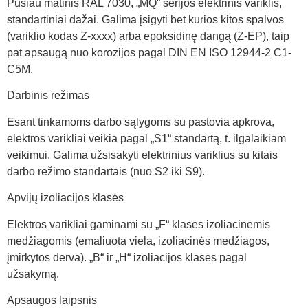
Pusiau matinis RAL 7030, „MQ“ serijos elektrinis variklis,
standartiniai dažai. Galima įsigyti bet kurios kitos spalvos
(variklio kodas Z-xxxx) arba epoksidinę dangą (Z-EP), taip
pat apsaugą nuo korozijos pagal DIN EN ISO 12944-2 C1-
C5M.
Darbinis režimas
Esant tinkamoms darbo sąlygoms su pastovia apkrova,
elektros varikliai veikia pagal „S1“ standartą, t. ilgalaikiam
veikimui. Galima užsisakyti elektrinius variklius su kitais
darbo režimo standartais (nuo S2 iki S9).
Apvijų izoliacijos klasės
Elektros varikliai gaminami su „F“ klasės izoliacinėmis
medžiagomis (emaliuota viela, izoliacinės medžiagos,
įmirkytos derva). „B“ ir „H“ izoliacijos klasės pagal
užsakymą.
Apsaugos laipsnis