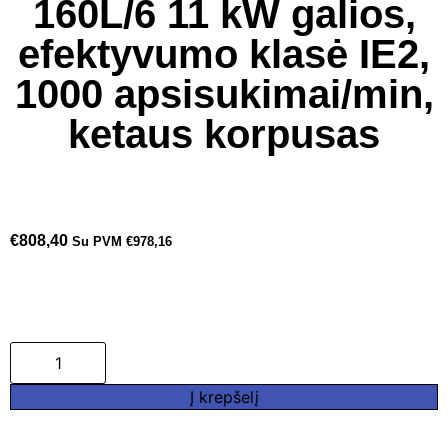
160L/6 11 kW galios,
efektyvumo klasė IE2,
1000 apsisukimai/min,
ketaus korpusas
€
808,40
Su PVM
€
978,16
Į krepšelį