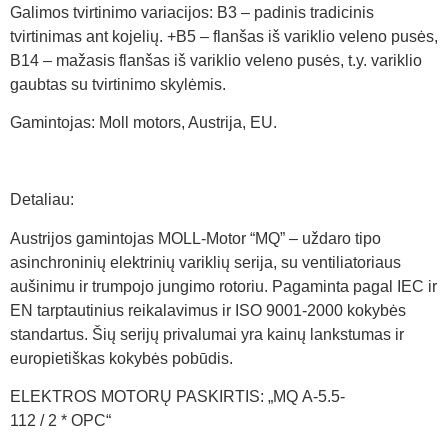
Galimos tvirtinimo variacijos: B3 – padinis tradicinis
tvirtinimas ant kojelių. +B5 – flanšas iš variklio veleno pusės,
B14 – mažasis flanšas iš variklio veleno pusės, t.y. variklio
gaubtas su tvirtinimo skylėmis.
Gamintojas: Moll motors, Austrija, EU.
Detaliau:
Austrijos gamintojas MOLL-Motor “MQ” – uždaro tipo
asinchroninių elektrinių variklių serija, su ventiliatoriaus
aušinimu ir trumpojo jungimo rotoriu. Pagaminta pagal IEC ir
EN tarptautinius reikalavimus ir ISO 9001-2000 kokybės
standartus. Šių serijų privalumai yra kainų lankstumas ir
europietiškas kokybės pobūdis.
ELEKTROS MOTORŲ PASKIRTIS: „MQ A-5.5-
112 / 2 * OPC“