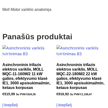
Moll Motor variklio anatomija
Panašūs produktai
Asinchroninis trifazis
Asinchroninis trifazis
elektros variklis, MOLL
elektros variklis, MOLL
MQC-11-160M/2 11 kW
MQC-22-180M/2 22 kW
galios, efektyvumo klasė
galios, efektyvumo klasė
IE1, 3000 apsisukimai/min,
IE1, 3000 apsisukimai/min,
ketaus korpusas
ketaus korpusas
€
515,99
€
916,92
Su PVM
€
624,35
Su PVM
€
1.109,47
Į krepšelį
Į krepšelį