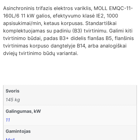
Asinchroninis trifazis elektros variklis, MOLL EMQC-11-
160L/6 11 kW galios, efektyvumo klasė IE2, 1000
apsisukimai/min, ketaus korpusas. Standartiškai
komplektuojamas su padiniu (B3) tvirtinimu. Galimi kiti
tvirtinimo būdai, padas B3+ didelis flanšas B5, flanšinis
tvirtinimas korpuso dangtelyje B14, arba analogiškai
dviejų tvirtinimo būdų variantai.
Svoris
145 kg
Galingumas, kW
11
Gamintojas
Moll