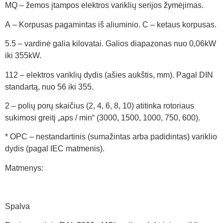
MQ – žemos įtampos elektros variklių serijos žymėjimas.
A – Korpusas pagamintas iš aliuminio. C – ketaus korpusas.
5.5 – vardinė galia kilovatai. Galios diapazonas nuo 0,06kW
iki 355kW.
112 – elektros variklių dydis (ašies aukštis, mm). Pagal DIN
standartą, nuo 56 iki 355.
2 – polių porų skaičius (2, 4, 6, 8, 10) atitinka rotoriaus
sukimosi greitį „aps / min“ (3000, 1500, 1000, 750, 600).
* OPC – nestandartinis (sumažintas arba padidintas) variklio
dydis (pagal IEC matmenis).
Matmenys:
Spalva