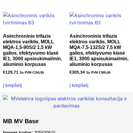
Asinchroninis trifazis
Asinchroninis trifazis
elektros variklis, MOLL
elektros variklis, MOLL
MQA-1,5-90S/2 1,5 kW
MQA-7,5-132S/2 7,5 kW
galios, efektyvumo klasė
galios, efektyvumo klasė
IE1, 3000 apsisukimai/min,
IE1, 3000 apsisukimai/min,
aliuminio korpusas
aliuminio korpusas
€
129,71
€
305,34
Su PVM
€
156,95
Su PVM
€
369,46
Į krepšelį
Į krepšelį
MB MV Base
Įmonės kodas:
305830615