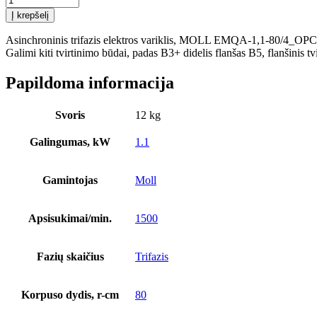
kiekis:
Į krepšelį
Asinchroninis
trifazis
Asinchroninis trifazis elektros variklis, MOLL EMQA-1,1-80/4_OPC 1
elektros
Galimi kiti tvirtinimo būdai, padas B3+ didelis flanšas B5, flanšinis t
variklis,
MOLL
Papildoma informacija
EMQA-
1,1-
80/4_OPC
Svoris
12 kg
1,1
kW
Galingumas, kW
1.1
galios,
efektyvumo
klasė
Gamintojas
Moll
IE2,
1500
apsisukimai/min,
Apsisukimai/min.
1500
aliuminio
korpusas
Fazių skaičius
Trifazis
Korpuso dydis, r-cm
80