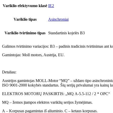
Variklio efektyvumo klasė
IE2
Variklio tipas
Asinchroniai
Variklio tvirtinimo tipas
Standartinis kojelės B3
Galimos tvirtinimo variacijos: B3 – padinis tradicinis tvirtinimas ant k
Gamintojas: Moll motors, Austrija, EU.
Detaliau:
Austrijos gamintojas MOLL-Motor “MQ” – uždaro tipo asinchroninių elek
ISO 9001-2000 kokybės standartus. Šių serijų privalumai yra kainų l
ELEKTROS MOTORŲ PASKIRTIS: „MQ A-5.5-112 / 2 * OPC“
MQ – žemos įtampos elektros variklių serijos žymėjimas.
A – Korpusas pagamintas iš aliuminio. C – ketaus korpusas.