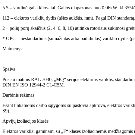
5.5 – vardinė galia kilovatai. Galios diapazonas nuo 0,06kW iki 355
112 – elektros variklių dydis (ašies aukštis, mm). Pagal DIN standartą
2 – polių porų skaičius (2, 4, 6, 8, 10) atitinka rotoriaus sukimosi gre
* OPC – nestandartinis (sumažintas arba padidintas) variklio dydis (
Matmenys:
Spalva
Pusiau matinis RAL 7030, „MQ“ serijos elektrinis variklis, standartini
DIN EN ISO 12944-2 C1-C5M.
Darbinis režimas
Esant tinkamoms darbo sąlygoms su pastovia apkrova, elektros varikliai
S9).
Apvijų izoliacijos klasės
Elektros varikliai gaminami su „F“ klasės izoliacinėmis medžiagomis (