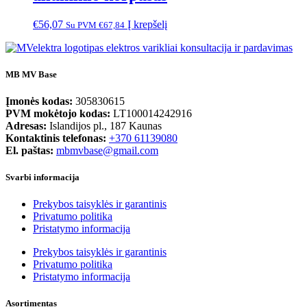
€
56,07
Į krepšelį
Su PVM
€
67,84
MB MV Base
Įmonės kodas:
305830615
PVM mokėtojo kodas:
LT100014242916
Adresas:
Islandijos pl., 187 Kaunas
Kontaktinis telefonas:
+370 61139080
El. paštas:
mbmvbase@gmail.com
Svarbi informacija
Prekybos taisyklės ir garantinis
Privatumo politika
Pristatymo informacija
Prekybos taisyklės ir garantinis
Privatumo politika
Pristatymo informacija
Asortimentas