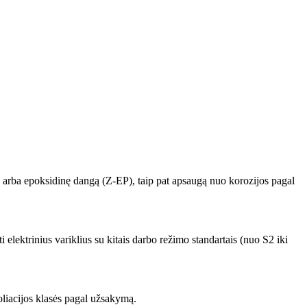
x) arba epoksidinę dangą (Z-EP), taip pat apsaugą nuo korozijos pagal
elektrinius variklius su kitais darbo režimo standartais (nuo S2 iki
oliacijos klasės pagal užsakymą.