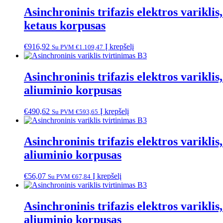
Asinchroninis trifazis elektros varik
ketaus korpusas
€
916,92
Į krepšelį
Su PVM
€
1.109,47
Asinchroninis trifazis elektros varik
aliuminio korpusas
€
490,62
Į krepšelį
Su PVM
€
593,65
Asinchroninis trifazis elektros varik
aliuminio korpusas
€
56,07
Į krepšelį
Su PVM
€
67,84
Asinchroninis trifazis elektros varik
aliuminio korpusas