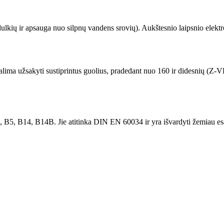
 dulkių ir apsauga nuo silpnų vandens srovių). Aukštesnio laipsnio elekt
lima užsakyti sustiprintus guolius, pradedant nuo 160 ir didesnių (Z-VL
, B5, B14, B14B. Jie atitinka DIN EN 60034 ir yra išvardyti žemiau esa