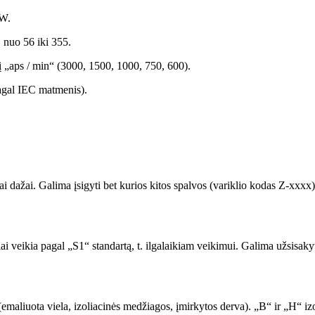
kW.
, nuo 56 iki 355.
itį „aps / min“ (3000, 1500, 1000, 750, 600).
pagal IEC matmenis).
ai dažai. Galima įsigyti bet kurios kitos spalvos (variklio kodas Z-xxx
 veikia pagal „S1“ standartą, t. ilgalaikiam veikimui. Galima užsisakyti 
emaliuota viela, izoliacinės medžiagos, įmirkytos derva). „B“ ir „H“ iz