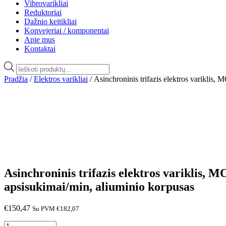
Vibrovarikliai
Reduktoriai
Dažnio keitikliai
Konvejeriai / komponentai
Apie mus
Kontaktai
Products
search
Pradžia
/
Elektros varikliai
/ Asinchroninis trifazis elektros varikl
Asinchroninis trifazis elektros variklis
apsisukimai/min, aliuminio korpusas
€
150,47
Su PVM
€
182,07
produkto