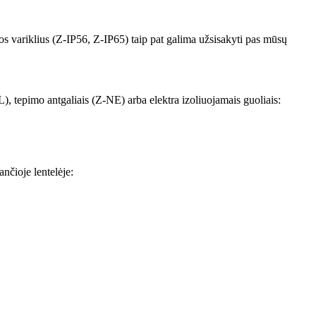
ros variklius (Z-IP56, Z-IP65) taip pat galima užsisakyti pas mūsų
), tepimo antgaliais (Z-NE) arba elektra izoliuojamais guoliais:
nčioje lentelėje: