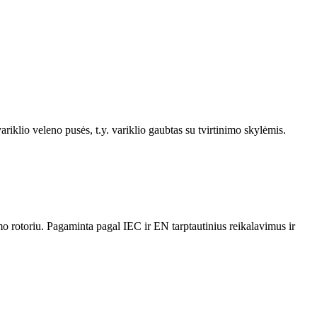
ariklio veleno pusės, t.y. variklio gaubtas su tvirtinimo skylėmis.
o rotoriu. Pagaminta pagal IEC ir EN tarptautinius reikalavimus ir