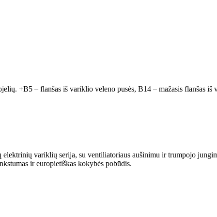
ojelių. +B5 – flanšas iš variklio veleno pusės, B14 – mažasis flanšas iš v
trinių variklių serija, su ventiliatoriaus aušinimu ir trumpojo jungim
ankstumas ir europietiškas kokybės pobūdis.