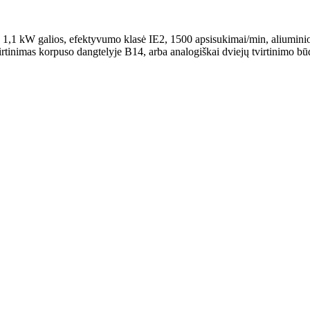
,1 kW galios, efektyvumo klasė IE2, 1500 apsisukimai/min, aliuminio 
virtinimas korpuso dangtelyje B14, arba analogiškai dviejų tvirtinimo bū