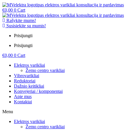
€
0,00
0
Cart
Rašykite mums!
Susisiekite su mumis!
Prisijungti
Prisijungti
€
0,00
0
Cart
Elektros varikliai
Žemo centro varikliai
Vibrovarikliai
Reduktoriai
Dažnio keitikliai
Konvejeriai / komponentai
Apie mus
Kontaktai
Menu
Elektros varikliai
Žemo centro varikliai