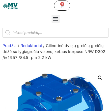
0
Pradžia
/
Reduktoriai
/ Cilindrinė dviejų greičių greičių
dėžė su lygiagrečiu velenu, ketaus korpuse NRW D302
/i=16.57 /84.5 rpm 2.2 kW