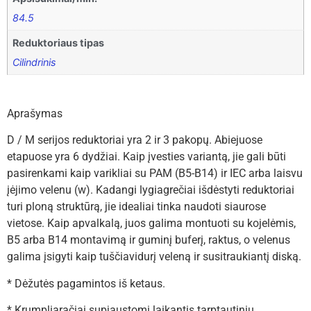
84.5
Reduktoriaus tipas
Cilindrinis
Aprašymas
D / M serijos reduktoriai yra 2 ir 3 pakopų. Abiejuose
etapuose yra 6 dydžiai. Kaip įvesties variantą, jie gali būti
pasirenkami kaip varikliai su PAM (B5-B14) ir IEC arba laisvu
įėjimo velenu (w). Kadangi lygiagrečiai išdėstyti reduktoriai
turi ploną struktūrą, jie idealiai tinka naudoti siaurose
vietose. Kaip apvalkalą, juos galima montuoti su kojelėmis,
B5 arba B14 montavimą ir guminį buferį, raktus, o velenus
galima įsigyti kaip tuščiavidurį veleną ir susitraukiantį diską.
* Dėžutės pagamintos iš ketaus.
* Krumpliaračiai supjaustomi laikantis tarptautinių