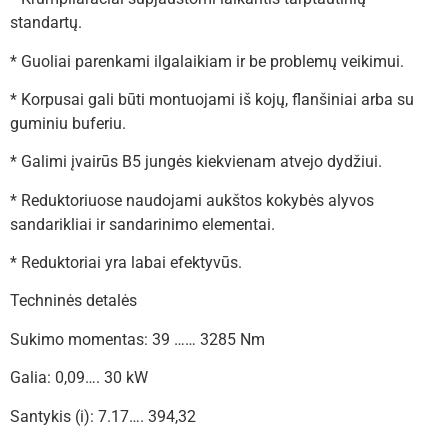
standartų.
* Guoliai parenkami ilgalaikiam ir be problemų veikimui.
* Korpusai gali būti montuojami iš kojų, flanšiniai arba su
guminiu buferiu.
* Galimi įvairūs B5 jungės kiekvienam atvejo dydžiui.
* Reduktoriuose naudojami aukštos kokybės alyvos
sandarikliai ir sandarinimo elementai.
* Reduktoriai yra labai efektyvūs.
Techninės detalės
Sukimo momentas: 39 …… 3285 Nm
Galia: 0,09…. 30 kW
Santykis (i): 7.17…. 394,32