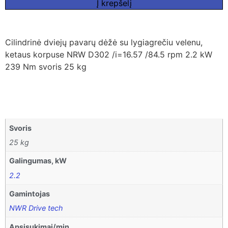
Į krepšelį
Cilindrinė dviejų pavarų dėžė su lygiagrečiu velenu,
ketaus korpuse NRW D302 /i=16.57 /84.5 rpm 2.2 kW
239 Nm svoris 25 kg
Svoris
25 kg
Galingumas, kW
2.2
Gamintojas
NWR Drive tech
Apsisukimai/min.