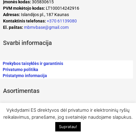
Įmonės kodas:
305830615
PVM mokėtojo kodas:
LT100014242916
Adresas:
Islandijos pl., 187 Kaunas
Kontaktinis telefonas:
+370 61139080
El. paštas:
mbmvbase@gmail.com
Svarbi informacija
Prekybos taisyklės ir garantinis
Privatumo politika
Pristatymo informacija
Asortimentas
Vykdydami ES direktyvos dėl privatumo ir elektroninių ryšių
reikalavimus, pranešame, jog svetainėje naudojame slapukus.
Supratau!
© Visos teisės saugomos MB MV Base 2023