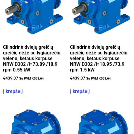
Cilindrinė dviejų greičių
Cilindrinė dviejų greičių
greičių dėžė su lygiagrečiu
greičių dėžė su lygiagrečiu
velenu, ketaus korpuse
velenu, ketaus korpuse
NRW D302 /i=73.89 /18.9
NRW D302 /i=18.95 /73.9
rpm 0.55 kW
rpm 1.5 kW
€
439,37
€
439,37
Su PVM
€
531,64
Su PVM
€
531,64
Į krepšelį
Į krepšelį