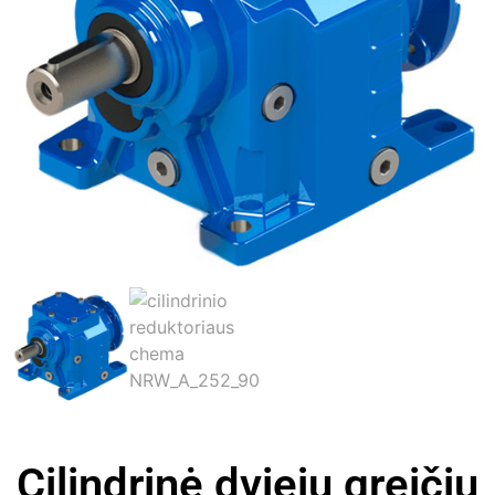
Cilindrinė dviejų greičių