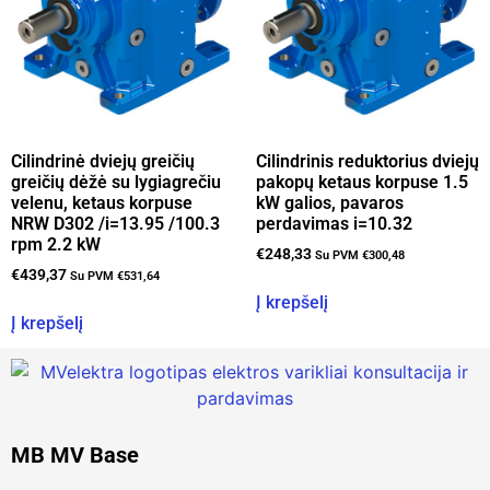
Cilindrinė dviejų greičių
Cilindrinis reduktorius dviejų
greičių dėžė su lygiagrečiu
pakopų ketaus korpuse 1.5
velenu, ketaus korpuse
kW galios, pavaros
NRW D302 /i=13.95 /100.3
perdavimas i=10.32
rpm 2.2 kW
€
248,33
Su PVM
€
300,48
€
439,37
Su PVM
€
531,64
Į krepšelį
Į krepšelį
MB MV Base