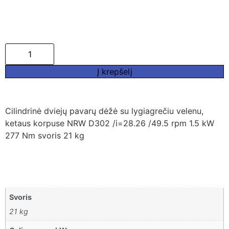
Į krepšelį
Cilindrinė dviejų pavarų dėžė su lygiagrečiu velenu,
ketaus korpuse NRW D302 /i=28.26 /49.5 rpm 1.5 kW
277 Nm svoris 21 kg
Svoris
21 kg