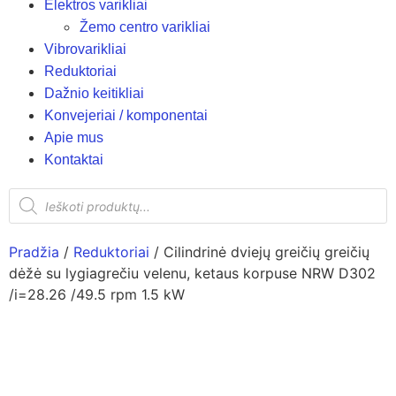
Elektros varikliai
Žemo centro varikliai
Vibrovarikliai
Reduktoriai
Dažnio keitikliai
Konvejeriai / komponentai
Apie mus
Kontaktai
Pradžia
/
Reduktoriai
/ Cilindrinė dviejų greičių greičių
dėžė su lygiagrečiu velenu, ketaus korpuse NRW D302
/i=28.26 /49.5 rpm 1.5 kW