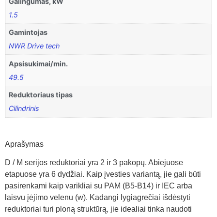
Galingumas, kW
1.5
Gamintojas
NWR Drive tech
Apsisukimai/min.
49.5
Reduktoriaus tipas
Cilindrinis
Aprašymas
D / M serijos reduktoriai yra 2 ir 3 pakopų. Abiejuose
etapuose yra 6 dydžiai. Kaip įvesties variantą, jie gali būti
pasirenkami kaip varikliai su PAM (B5-B14) ir IEC arba
laisvu įėjimo velenu (w). Kadangi lygiagrečiai išdėstyti
reduktoriai turi ploną struktūrą, jie idealiai tinka naudoti