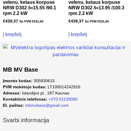
velenu, ketaus korpuse
velenu, ketaus korpuse
NRW D302 /i=15.55 /90.1
NRW D302 /i=13.95 /100.3
rpm 2.2 kW
rpm 2.2 kW
€
439,37
€
439,37
Su PVM
€
531,64
Su PVM
€
531,64
Į krepšelį
Į krepšelį
MB MV Base
Įmonės kodas:
305830615
PVM mokėtojo kodas:
LT100014242916
Adresas:
Islandijos pl., 187 Kaunas
Kontaktinis telefonas:
+370 61139080
El. paštas:
mbmvbase@gmail.com
Svarbi informacija