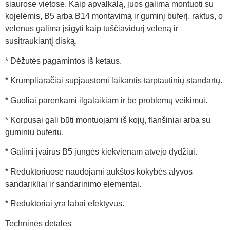
siaurose vietose. Kaip apvalkalą, juos galima montuoti su
kojelėmis, B5 arba B14 montavimą ir guminį buferį, raktus, o
velenus galima įsigyti kaip tuščiavidurį veleną ir
susitraukiantį diską.
* Dėžutės pagamintos iš ketaus.
* Krumpliaračiai supjaustomi laikantis tarptautinių standartų.
* Guoliai parenkami ilgalaikiam ir be problemų veikimui.
* Korpusai gali būti montuojami iš kojų, flanšiniai arba su
guminiu buferiu.
* Galimi įvairūs B5 jungės kiekvienam atvejo dydžiui.
* Reduktoriuose naudojami aukštos kokybės alyvos
sandarikliai ir sandarinimo elementai.
* Reduktoriai yra labai efektyvūs.
Techninės detalės