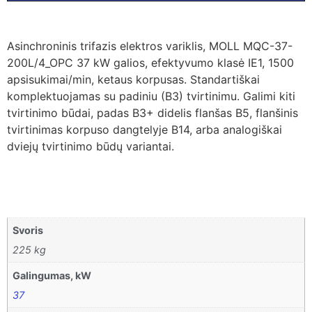
Asinchroninis trifazis elektros variklis, MOLL MQC-37-
200L/4_OPC 37 kW galios, efektyvumo klasė IE1, 1500
apsisukimai/min, ketaus korpusas. Standartiškai
komplektuojamas su padiniu (B3) tvirtinimu. Galimi kiti
tvirtinimo būdai, padas B3+ didelis flanšas B5, flanšinis
tvirtinimas korpuso dangtelyje B14, arba analogiškai
dviejų tvirtinimo būdų variantai.
Svoris
225 kg
Galingumas, kW
37