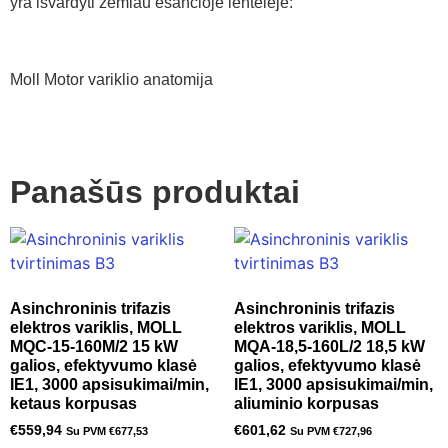
yra išvardyti žemiau esančioje lentelėje:
Moll Motor variklio anatomija
Panašūs produktai
Asinchroninis trifazis
Asinchroninis trifazis
elektros variklis, MOLL
elektros variklis, MOLL
MQC-15-160M/2 15 kW
MQA-18,5-160L/2 18,5 kW
galios, efektyvumo klasė
galios, efektyvumo klasė
IE1, 3000 apsisukimai/min,
IE1, 3000 apsisukimai/min,
ketaus korpusas
aliuminio korpusas
€
559,94
€
601,62
Su PVM
€
677,53
Su PVM
€
727,96