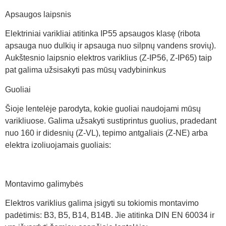
Apsaugos laipsnis
Elektriniai varikliai atitinka IP55 apsaugos klasę (ribota
apsauga nuo dulkių ir apsauga nuo silpnų vandens srovių).
Aukštesnio laipsnio elektros variklius (Z-IP56, Z-IP65) taip
pat galima užsisakyti pas mūsų vadybininkus
Guoliai
Šioje lentelėje parodyta, kokie guoliai naudojami mūsų
varikliuose. Galima užsakyti sustiprintus guolius, pradedant
nuo 160 ir didesnių (Z-VL), tepimo antgaliais (Z-NE) arba
elektra izoliuojamais guoliais:
Montavimo galimybės
Elektros variklius galima įsigyti su tokiomis montavimo
padėtimis: B3, B5, B14, B14B. Jie atitinka DIN EN 60034 ir