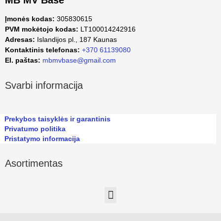
MB MV Base
Įmonės kodas:
305830615
PVM mokėtojo kodas:
LT100014242916
Adresas:
Islandijos pl., 187 Kaunas
Kontaktinis telefonas:
+370 61139080
El. paštas:
mbmvbase@gmail.com
Svarbi informacija
Prekybos taisyklės ir garantinis
Privatumo politika
Pristatymo informacija
Asortimentas