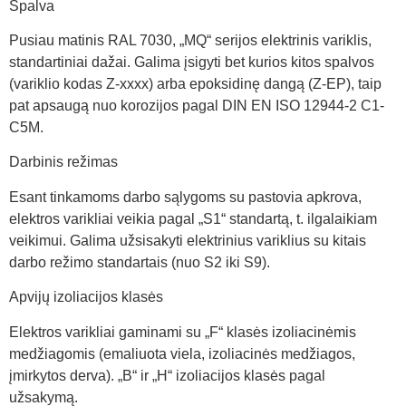
Spalva
Pusiau matinis RAL 7030, „MQ“ serijos elektrinis variklis,
standartiniai dažai. Galima įsigyti bet kurios kitos spalvos
(variklio kodas Z-xxxx) arba epoksidinę dangą (Z-EP), taip
pat apsaugą nuo korozijos pagal DIN EN ISO 12944-2 C1-
C5M.
Darbinis režimas
Esant tinkamoms darbo sąlygoms su pastovia apkrova,
elektros varikliai veikia pagal „S1“ standartą, t. ilgalaikiam
veikimui. Galima užsisakyti elektrinius variklius su kitais
darbo režimo standartais (nuo S2 iki S9).
Apvijų izoliacijos klasės
Elektros varikliai gaminami su „F“ klasės izoliacinėmis
medžiagomis (emaliuota viela, izoliacinės medžiagos,
įmirkytos derva). „B“ ir „H“ izoliacijos klasės pagal
užsakymą.