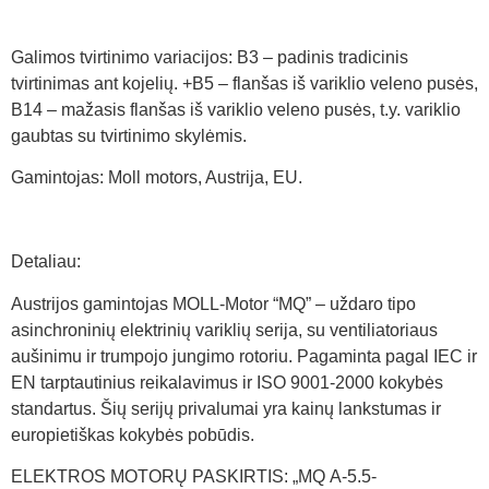
Galimos tvirtinimo variacijos: B3 – padinis tradicinis
tvirtinimas ant kojelių. +B5 – flanšas iš variklio veleno pusės,
B14 – mažasis flanšas iš variklio veleno pusės, t.y. variklio
gaubtas su tvirtinimo skylėmis.
Gamintojas: Moll motors, Austrija, EU.
Detaliau:
Austrijos gamintojas MOLL-Motor “MQ” – uždaro tipo
asinchroninių elektrinių variklių serija, su ventiliatoriaus
aušinimu ir trumpojo jungimo rotoriu. Pagaminta pagal IEC ir
EN tarptautinius reikalavimus ir ISO 9001-2000 kokybės
standartus. Šių serijų privalumai yra kainų lankstumas ir
europietiškas kokybės pobūdis.
ELEKTROS MOTORŲ PASKIRTIS: „MQ A-5.5-