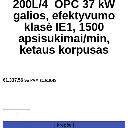
200L/4_OPC 37 kW
galios, efektyvumo
klasė IE1, 1500
apsisukimai/min,
ketaus korpusas
€
1.337,56
Su PVM
€
1.618,45
Į krepšelį