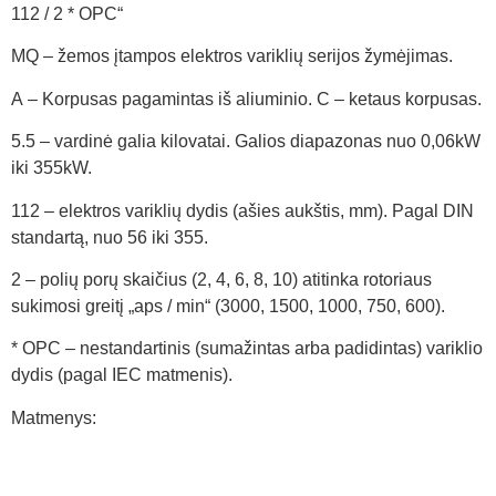
112 / 2 * OPC“
MQ – žemos įtampos elektros variklių serijos žymėjimas.
A – Korpusas pagamintas iš aliuminio. C – ketaus korpusas.
5.5 – vardinė galia kilovatai. Galios diapazonas nuo 0,06kW
iki 355kW.
112 – elektros variklių dydis (ašies aukštis, mm). Pagal DIN
standartą, nuo 56 iki 355.
2 – polių porų skaičius (2, 4, 6, 8, 10) atitinka rotoriaus
sukimosi greitį „aps / min“ (3000, 1500, 1000, 750, 600).
* OPC – nestandartinis (sumažintas arba padidintas) variklio
dydis (pagal IEC matmenis).
Matmenys: