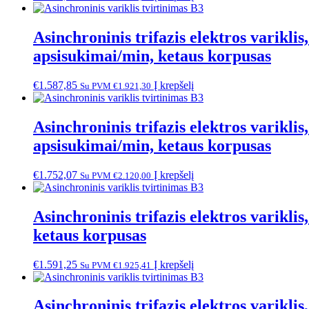
Asinchroninis trifazis elektros vari
apsisukimai/min, ketaus korpusas
€
1.587,85
Į krepšelį
Su PVM
€
1.921,30
Asinchroninis trifazis elektros vari
apsisukimai/min, ketaus korpusas
€
1.752,07
Į krepšelį
Su PVM
€
2.120,00
Asinchroninis trifazis elektros varik
ketaus korpusas
€
1.591,25
Į krepšelį
Su PVM
€
1.925,41
Asinchroninis trifazis elektros vari