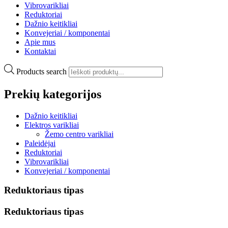
Vibrovarikliai
Reduktoriai
Dažnio keitikliai
Konvejeriai / komponentai
Apie mus
Kontaktai
Products search
Prekių kategorijos
Dažnio keitikliai
Elektros varikliai
Žemo centro varikliai
Paleidėjai
Reduktoriai
Vibrovarikliai
Konvejeriai / komponentai
Reduktoriaus tipas
Reduktoriaus tipas