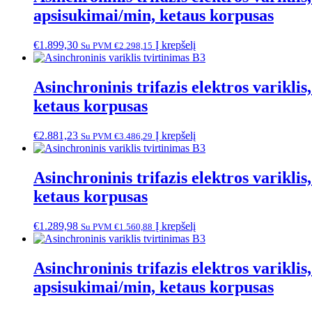
apsisukimai/min, ketaus korpusas
€
1.899,30
Į krepšelį
Su PVM
€
2.298,15
Asinchroninis trifazis elektros varik
ketaus korpusas
€
2.881,23
Į krepšelį
Su PVM
€
3.486,29
Asinchroninis trifazis elektros varik
ketaus korpusas
€
1.289,98
Į krepšelį
Su PVM
€
1.560,88
Asinchroninis trifazis elektros vari
apsisukimai/min, ketaus korpusas