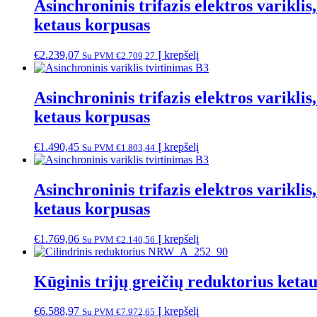
Asinchroninis trifazis elektros varik
ketaus korpusas
€
2.239,07
Į krepšelį
Su PVM
€
2.709,27
Asinchroninis trifazis elektros varik
ketaus korpusas
€
1.490,45
Į krepšelį
Su PVM
€
1.803,44
Asinchroninis trifazis elektros varik
ketaus korpusas
€
1.769,06
Į krepšelį
Su PVM
€
2.140,56
Kūginis trijų greičių reduktorius ke
€
6.588,97
Į krepšelį
Su PVM
€
7.972,65