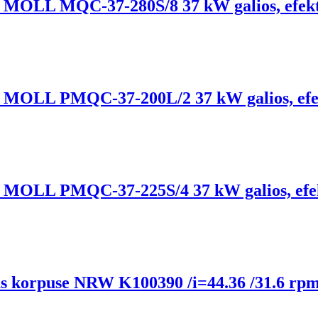
lis, MOLL MQC-37-280S/8 37 kW galios, efek
lis, MOLL PMQC-37-200L/2 37 kW galios, ef
lis, MOLL PMQC-37-225S/4 37 kW galios, ef
taus korpuse NRW K100390 /i=44.36 /31.6 rp