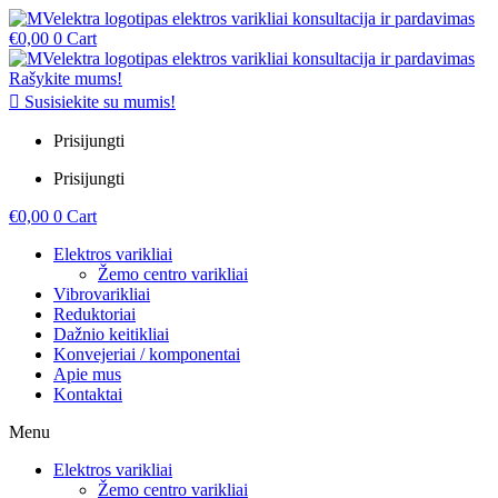
€
0,00
0
Cart
Rašykite mums!
Susisiekite su mumis!
Prisijungti
Prisijungti
€
0,00
0
Cart
Elektros varikliai
Žemo centro varikliai
Vibrovarikliai
Reduktoriai
Dažnio keitikliai
Konvejeriai / komponentai
Apie mus
Kontaktai
Menu
Elektros varikliai
Žemo centro varikliai