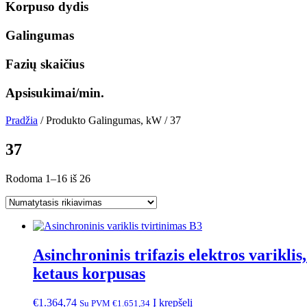
Korpuso dydis
Galingumas
Fazių skaičius
Apsisukimai/min.
Pradžia
/ Produkto Galingumas, kW / 37
37
Rodoma 1–16 iš 26
Asinchroninis trifazis elektros varik
ketaus korpusas
€
1.364,74
Į krepšelį
Su PVM
€
1.651,34