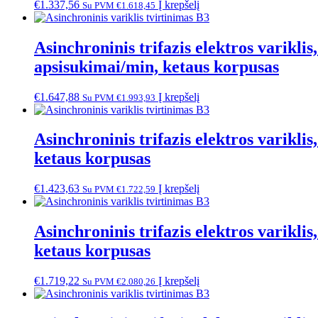
€
1.337,56
Į krepšelį
Su PVM
€
1.618,45
Asinchroninis trifazis elektros vari
apsisukimai/min, ketaus korpusas
€
1.647,88
Į krepšelį
Su PVM
€
1.993,93
Asinchroninis trifazis elektros varik
ketaus korpusas
€
1.423,63
Į krepšelį
Su PVM
€
1.722,59
Asinchroninis trifazis elektros varik
ketaus korpusas
€
1.719,22
Į krepšelį
Su PVM
€
2.080,26