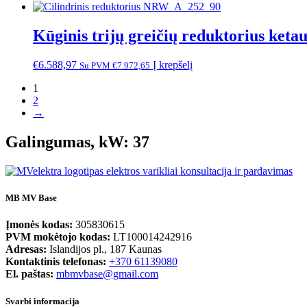
Kūginis trijų greičių reduktorius ke
€
6.588,97
Į krepšelį
Su PVM
€
7.972,65
1
2
→
Galingumas, kW: 37
MB MV Base
Įmonės kodas:
305830615
PVM mokėtojo kodas:
LT100014242916
Adresas:
Islandijos pl., 187 Kaunas
Kontaktinis telefonas:
+370 61139080
El. paštas:
mbmvbase@gmail.com
Svarbi informacija