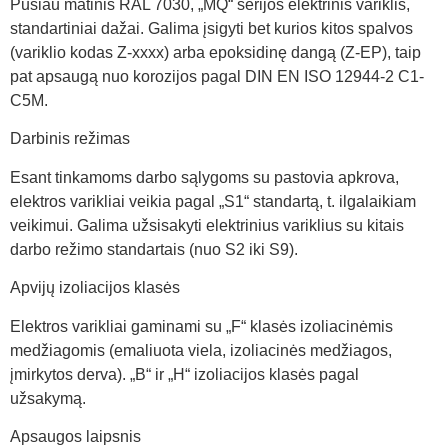
Pusiau matinis RAL 7030, „MQ“ serijos elektrinis variklis,
standartiniai dažai. Galima įsigyti bet kurios kitos spalvos
(variklio kodas Z-xxxx) arba epoksidinę dangą (Z-EP), taip
pat apsaugą nuo korozijos pagal DIN EN ISO 12944-2 C1-
C5M.
Darbinis režimas
Esant tinkamoms darbo sąlygoms su pastovia apkrova,
elektros varikliai veikia pagal „S1“ standartą, t. ilgalaikiam
veikimui. Galima užsisakyti elektrinius variklius su kitais
darbo režimo standartais (nuo S2 iki S9).
Apvijų izoliacijos klasės
Elektros varikliai gaminami su „F“ klasės izoliacinėmis
medžiagomis (emaliuota viela, izoliacinės medžiagos,
įmirkytos derva). „B“ ir „H“ izoliacijos klasės pagal
užsakymą.
Apsaugos laipsnis