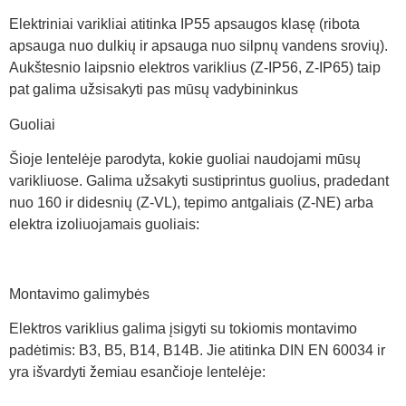
Elektriniai varikliai atitinka IP55 apsaugos klasę (ribota
apsauga nuo dulkių ir apsauga nuo silpnų vandens srovių).
Aukštesnio laipsnio elektros variklius (Z-IP56, Z-IP65) taip
pat galima užsisakyti pas mūsų vadybininkus
Guoliai
Šioje lentelėje parodyta, kokie guoliai naudojami mūsų
varikliuose. Galima užsakyti sustiprintus guolius, pradedant
nuo 160 ir didesnių (Z-VL), tepimo antgaliais (Z-NE) arba
elektra izoliuojamais guoliais:
Montavimo galimybės
Elektros variklius galima įsigyti su tokiomis montavimo
padėtimis: B3, B5, B14, B14B. Jie atitinka DIN EN 60034 ir
yra išvardyti žemiau esančioje lentelėje: