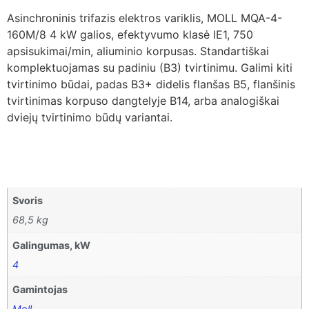
Asinchroninis trifazis elektros variklis, MOLL MQA-4-
160M/8 4 kW galios, efektyvumo klasė IE1, 750
apsisukimai/min, aliuminio korpusas. Standartiškai
komplektuojamas su padiniu (B3) tvirtinimu. Galimi kiti
tvirtinimo būdai, padas B3+ didelis flanšas B5, flanšinis
tvirtinimas korpuso dangtelyje B14, arba analogiškai
dviejų tvirtinimo būdų variantai.
Svoris
68,5 kg
Galingumas, kW
4
Gamintojas
Moll