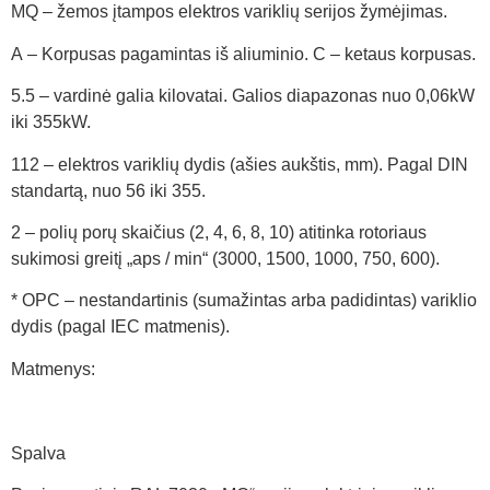
MQ – žemos įtampos elektros variklių serijos žymėjimas.
A – Korpusas pagamintas iš aliuminio. C – ketaus korpusas.
5.5 – vardinė galia kilovatai. Galios diapazonas nuo 0,06kW
iki 355kW.
112 – elektros variklių dydis (ašies aukštis, mm). Pagal DIN
standartą, nuo 56 iki 355.
2 – polių porų skaičius (2, 4, 6, 8, 10) atitinka rotoriaus
sukimosi greitį „aps / min“ (3000, 1500, 1000, 750, 600).
* OPC – nestandartinis (sumažintas arba padidintas) variklio
dydis (pagal IEC matmenis).
Matmenys:
Spalva