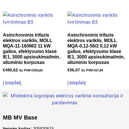
Asinchroninis trifazis
Asinchroninis trifazis
elektros variklis, MOLL
elektros variklis, MOLL
MQA-11-160M/2 11 kW
MQA-0,12-56/2 0,12 kW
galios, efektyvumo klasė
galios, efektyvumo klasė
IE1, 3000 apsisukimai/min,
IE1, 3000 apsisukimai/min,
aliuminio korpusas
aliuminio korpusas
€
490,62
€
56,07
Su PVM
€
593,65
Su PVM
€
67,84
Į krepšelį
Į krepšelį
MB MV Base
Įmonės kodas:
305830615