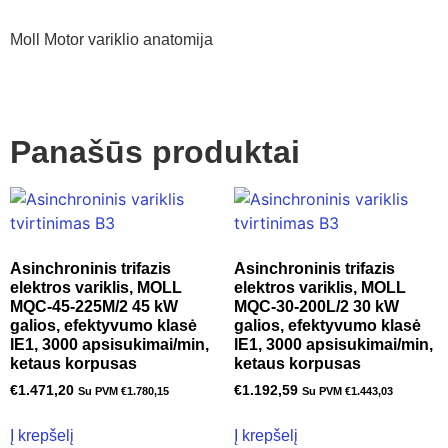
Moll Motor variklio anatomija
Panašūs produktai
Asinchroninis trifazis
Asinchroninis trifazis
elektros variklis, MOLL
elektros variklis, MOLL
MQC-45-225M/2 45 kW
MQC-30-200L/2 30 kW
galios, efektyvumo klasė
galios, efektyvumo klasė
IE1, 3000 apsisukimai/min,
IE1, 3000 apsisukimai/min,
ketaus korpusas
ketaus korpusas
€
1.471,20
€
1.192,59
Su PVM
€
1.780,15
Su PVM
€
1.443,03
Į krepšelį
Į krepšelį