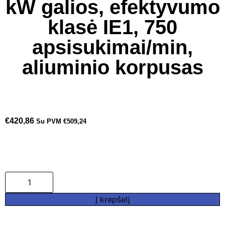
kW galios, efektyvumo
klasė IE1, 750
apsisukimai/min,
aliuminio korpusas
€
420,86
Su PVM
€
509,24
Į krepšelį