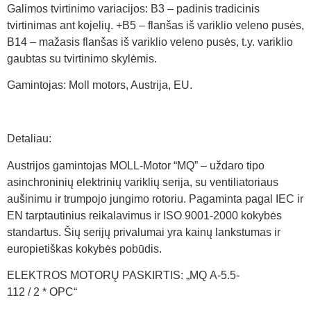
Galimos tvirtinimo variacijos: B3 – padinis tradicinis
tvirtinimas ant kojelių. +B5 – flanšas iš variklio veleno pusės,
B14 – mažasis flanšas iš variklio veleno pusės, t.y. variklio
gaubtas su tvirtinimo skylėmis.
Gamintojas: Moll motors, Austrija, EU.
Detaliau:
Austrijos gamintojas MOLL-Motor “MQ” – uždaro tipo
asinchroninių elektrinių variklių serija, su ventiliatoriaus
aušinimu ir trumpojo jungimo rotoriu. Pagaminta pagal IEC ir
EN tarptautinius reikalavimus ir ISO 9001-2000 kokybės
standartus. Šių serijų privalumai yra kainų lankstumas ir
europietiškas kokybės pobūdis.
ELEKTROS MOTORŲ PASKIRTIS: „MQ A-5.5-
112 / 2 * OPC“