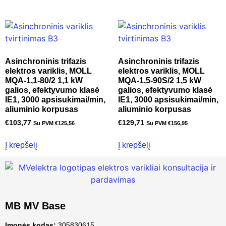
Asinchroninis trifazis
Asinchroninis trifazis
elektros variklis, MOLL
elektros variklis, MOLL
MQA-1,1-80/2 1,1 kW
MQA-1,5-90S/2 1,5 kW
galios, efektyvumo klasė
galios, efektyvumo klasė
IE1, 3000 apsisukimai/min,
IE1, 3000 apsisukimai/min,
aliuminio korpusas
aliuminio korpusas
€
103,77
€
129,71
Su PVM
€
125,56
Su PVM
€
156,95
Į krepšelį
Į krepšelį
MB MV Base
Įmonės kodas:
305830615