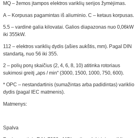
MQ – žemos įtampos elektros variklių serijos žymėjimas.
A – Korpusas pagamintas iš aliuminio. C – ketaus korpusas.
5.5 – vardinė galia kilovatai. Galios diapazonas nuo 0,06kW
iki 355kW.
112 – elektros variklių dydis (ašies aukštis, mm). Pagal DIN
standartą, nuo 56 iki 355.
2 – polių porų skaičius (2, 4, 6, 8, 10) atitinka rotoriaus
sukimosi greitį „aps / min“ (3000, 1500, 1000, 750, 600).
* OPC – nestandartinis (sumažintas arba padidintas) variklio
dydis (pagal IEC matmenis).
Matmenys:
Spalva