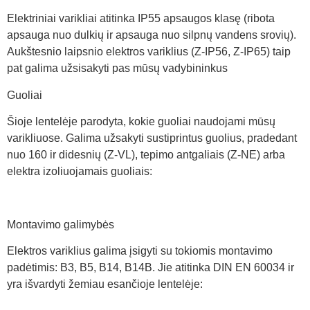
Elektriniai varikliai atitinka IP55 apsaugos klasę (ribota
apsauga nuo dulkių ir apsauga nuo silpnų vandens srovių).
Aukštesnio laipsnio elektros variklius (Z-IP56, Z-IP65) taip
pat galima užsisakyti pas mūsų vadybininkus
Guoliai
Šioje lentelėje parodyta, kokie guoliai naudojami mūsų
varikliuose. Galima užsakyti sustiprintus guolius, pradedant
nuo 160 ir didesnių (Z-VL), tepimo antgaliais (Z-NE) arba
elektra izoliuojamais guoliais:
Montavimo galimybės
Elektros variklius galima įsigyti su tokiomis montavimo
padėtimis: B3, B5, B14, B14B. Jie atitinka DIN EN 60034 ir
yra išvardyti žemiau esančioje lentelėje: