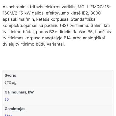
Asinchroninis trifazis elektros variklis, MOLL EMQC-15-
160M/2 15 kW galios, efektyvumo klasė IE2, 3000
apsisukimai/min, ketaus korpusas. Standartiškai
komplektuojamas su padiniu (B3) tvirtinimu. Galimi kiti
tvirtinimo būdai, padas B3+ didelis flanšas B5, flanšinis
tvirtinimas korpuso dangtelyje B14, arba analogiškai
dviejų tvirtinimo būdų variantai.
Svoris
120 kg
Galingumas, kW
15
Gamintojas
Moll