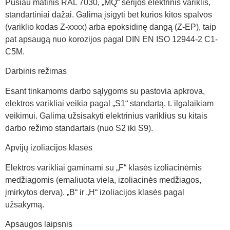
Pusiau matinis RAL 7030, „MQ“ serijos elektrinis variklis,
standartiniai dažai. Galima įsigyti bet kurios kitos spalvos
(variklio kodas Z-xxxx) arba epoksidinę dangą (Z-EP), taip
pat apsaugą nuo korozijos pagal DIN EN ISO 12944-2 C1-
C5M.
Darbinis režimas
Esant tinkamoms darbo sąlygoms su pastovia apkrova,
elektros varikliai veikia pagal „S1“ standartą, t. ilgalaikiam
veikimui. Galima užsisakyti elektrinius variklius su kitais
darbo režimo standartais (nuo S2 iki S9).
Apvijų izoliacijos klasės
Elektros varikliai gaminami su „F“ klasės izoliacinėmis
medžiagomis (emaliuota viela, izoliacinės medžiagos,
įmirkytos derva). „B“ ir „H“ izoliacijos klasės pagal
užsakymą.
Apsaugos laipsnis