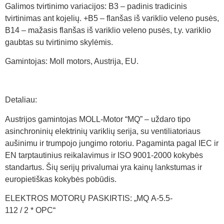
Galimos tvirtinimo variacijos: B3 – padinis tradicinis
tvirtinimas ant kojelių. +B5 – flanšas iš variklio veleno pusės,
B14 – mažasis flanšas iš variklio veleno pusės, t.y. variklio
gaubtas su tvirtinimo skylėmis.
Gamintojas: Moll motors, Austrija, EU.
Detaliau:
Austrijos gamintojas MOLL-Motor “MQ” – uždaro tipo
asinchroninių elektrinių variklių serija, su ventiliatoriaus
aušinimu ir trumpojo jungimo rotoriu. Pagaminta pagal IEC ir
EN tarptautinius reikalavimus ir ISO 9001-2000 kokybės
standartus. Šių serijų privalumai yra kainų lankstumas ir
europietiškas kokybės pobūdis.
ELEKTROS MOTORŲ PASKIRTIS: „MQ A-5.5-
112 / 2 * OPC“