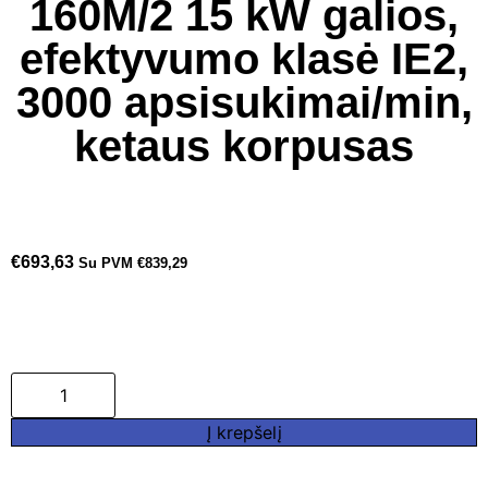
160M/2 15 kW galios,
efektyvumo klasė IE2,
3000 apsisukimai/min,
ketaus korpusas
€
693,63
Su PVM
€
839,29
Į krepšelį