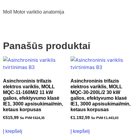
Moll Motor variklio anatomija
Panašūs produktai
Asinchroninis trifazis
Asinchroninis trifazis
elektros variklis, MOLL
elektros variklis, MOLL
MQC-11-160M/2 11 kW
MQC-30-200L/2 30 kW
galios, efektyvumo klasė
galios, efektyvumo klasė
IE1, 3000 apsisukimai/min,
IE1, 3000 apsisukimai/min,
ketaus korpusas
ketaus korpusas
€
515,99
€
1.192,59
Su PVM
€
624,35
Su PVM
€
1.443,03
Į krepšelį
Į krepšelį