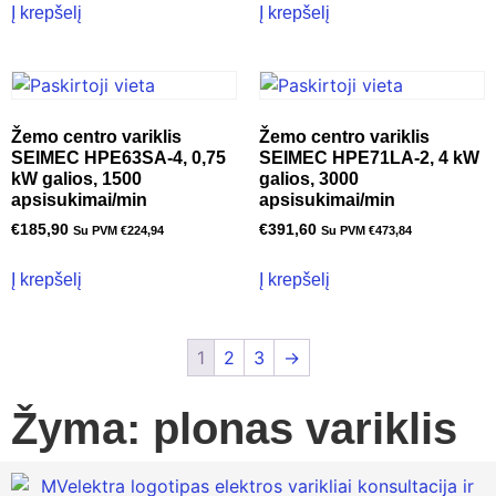
Į krepšelį
Į krepšelį
Žemo centro variklis
Žemo centro variklis
SEIMEC HPE63SA-4, 0,75
SEIMEC HPE71LA-2, 4 kW
kW galios, 1500
galios, 3000
apsisukimai/min
apsisukimai/min
€
185,90
€
391,60
Su PVM
€
224,94
Su PVM
€
473,84
Į krepšelį
Į krepšelį
1
2
3
→
Žyma: plonas variklis