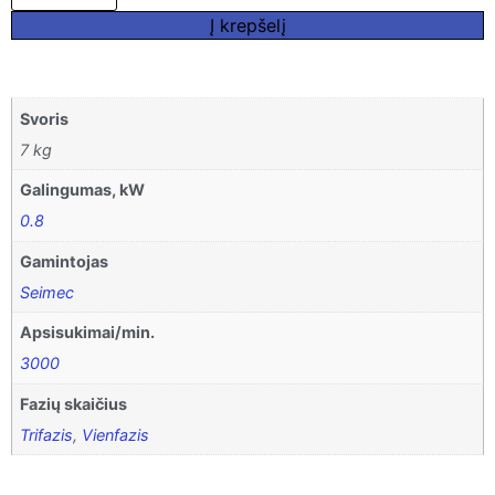
Į krepšelį
Svoris
7 kg
Galingumas, kW
0.8
Gamintojas
Seimec
Apsisukimai/min.
3000
Fazių skaičius
Trifazis
,
Vienfazis