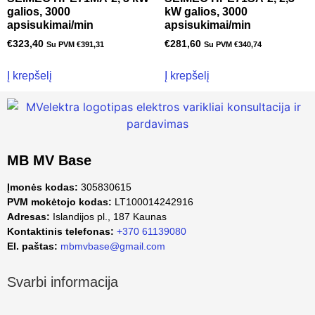
galios, 3000
kW galios, 3000
apsisukimai/min
apsisukimai/min
€
323,40
€
281,60
Su PVM
€
391,31
Su PVM
€
340,74
Į krepšelį
Į krepšelį
MB MV Base
Įmonės kodas:
305830615
PVM mokėtojo kodas:
LT100014242916
Adresas:
Islandijos pl., 187 Kaunas
Kontaktinis telefonas:
+370 61139080
El. paštas:
mbmvbase@gmail.com
Svarbi informacija