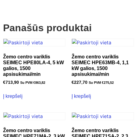
Panašūs produktai
Žemo centro variklis
Žemo centro variklis
SEIMEC HPE80LA-4, 5 kW
SEIMEC HPE63MB-4, 1,1
galios, 1500
kW galios, 1500
apsisukimai/min
apsisukimai/min
€
713,90
€
227,70
Su PVM
€
863,82
Su PVM
€
275,52
Į krepšelį
Į krepšelį
Žemo centro variklis
Žemo centro variklis
SEIMEC HPE71MA-2, 3 kW
SEIMEC HPE71SA-2, 2,3