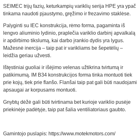
SEIMEC trijų fazių, keturkampių variklių serija HPE yra ypač
tinkama naudoti pjaustymo, gręžimo ir frezavimo staklėse.
Palyginti su IEC konstrukcija, rėmo forma, pagaminta iš
lengvo aliuminio lydinio, praplečia variklio darbinį apvalkalą
ir apdirbimo tikslumą, kai darbo įrankio dydis yra lygus.
Mažesnė inercija – taip pat ir varikliams be šepetėlių –
leidžia geriau užvesti.
Ištęstiniai guoliai ir išėjimo velenas užtikrina tvirtumą ir
patikimumą.
IM B34 konstrukcijos forma tinka montuoti tiek
prie kojų, tiek prie flanšo.
Flanšai taip pat gali būti naudojami
apsaugai ar korpusams montuoti.
Gnybtų dėžė gali būti tvirtinama bet kurioje variklio pusėje
priekinėje padėtyje, taip pat šalia ventiliatoriaus gaubto.
Gamintojo puslapis: https://www.motekmotors.com/