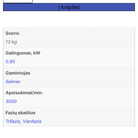
Į krepšelį
Svoris
13 kg
Galingumas, kW
0.85
Gamintojas
Seimec
Apsisukimai/min.
3000
Fazių skaičius
Trifazis
,
Vienfazis