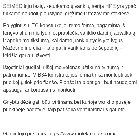
SEIMEC trijų fazių, keturkampių variklių serija HPE yra ypač
tinkama naudoti pjaustymo, gręžimo ir frezavimo staklėse.
Palyginti su IEC konstrukcija, rėmo forma, pagaminta iš
lengvo aliuminio lydinio, praplečia variklio darbinį apvalkalą
ir apdirbimo tikslumą, kai darbo įrankio dydis yra lygus.
Mažesnė inercija – taip pat ir varikliams be šepetėlių –
leidžia geriau užvesti.
Ištęstiniai guoliai ir išėjimo velenas užtikrina tvirtumą ir
patikimumą.
IM B34 konstrukcijos forma tinka montuoti tiek
prie kojų, tiek prie flanšo.
Flanšai taip pat gali būti naudojami
apsaugai ar korpusams montuoti.
Gnybtų dėžė gali būti tvirtinama bet kurioje variklio pusėje
priekinėje padėtyje, taip pat šalia ventiliatoriaus gaubto.
Gamintojo puslapis: https://www.motekmotors.com/