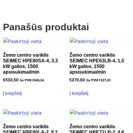
Panašūs produktai
Žemo centro variklis
Žemo centro variklis
SEIMEC HPE80SA-4, 3,3
SEIMEC HPE63LB-4, 1,5
kW galios, 1500
kW galios, 1500
apsisukimai/min
apsisukimai/min
€
533,50
€
270,60
Su PVM
€
645,54
Su PVM
€
327,43
Į krepšelį
Į krepšelį
Žemo centro variklis
Žemo centro variklis
SEIMEC HPE80LA-2, 9,2
SEIMEC HPE71LB-2, 4,6