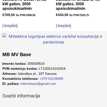
kW galios, 3000
kW galios, 3000
apsisukimai/min
apsisukimai/min
€
709,50
€
434,50
Su PVM
€
858,50
Su PVM
€
525,75
Į krepšelį
Į krepšelį
MB MV Base
Įmonės kodas:
305830615
PVM mokėtojo kodas:
LT100014242916
Adresas:
Islandijos pl., 187 Kaunas
Kontaktinis telefonas:
+370 61139080
El. paštas:
mbmvbase@gmail.com
Svarbi informacija