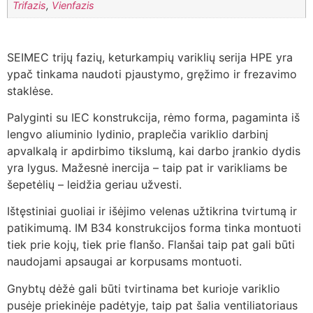
Trifazis
,
Vienfazis
SEIMEC trijų fazių, keturkampių variklių serija HPE yra
ypač tinkama naudoti pjaustymo, gręžimo ir frezavimo
staklėse.
Palyginti su IEC konstrukcija, rėmo forma, pagaminta iš
lengvo aliuminio lydinio, praplečia variklio darbinį
apvalkalą ir apdirbimo tikslumą, kai darbo įrankio dydis
yra lygus.
Mažesnė inercija – taip pat ir varikliams be
šepetėlių – leidžia geriau užvesti.
Ištęstiniai guoliai ir išėjimo velenas užtikrina tvirtumą ir
patikimumą.
IM B34 konstrukcijos forma tinka montuoti
tiek prie kojų, tiek prie flanšo.
Flanšai taip pat gali būti
naudojami apsaugai ar korpusams montuoti.
Gnybtų dėžė gali būti tvirtinama bet kurioje variklio
pusėje priekinėje padėtyje, taip pat šalia ventiliatoriaus