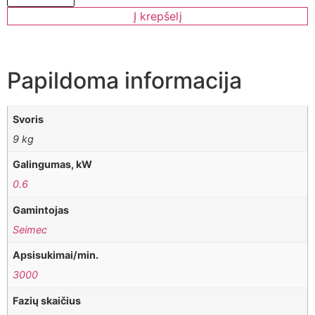
Į krepšelį
Papildoma informacija
Svoris
9 kg
Galingumas, kW
0.6
Gamintojas
Seimec
Apsisukimai/min.
3000
Fazių skaičius