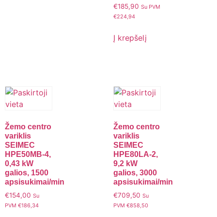
€
185,90
Su PVM
€
224,94
Į krepšelį
Žemo centro
Žemo centro
variklis
variklis
SEIMEC
SEIMEC
HPE50MB-4,
HPE80LA-2,
0,43 kW
9,2 kW
galios, 1500
galios, 3000
apsisukimai/min
apsisukimai/min
€
154,00
€
709,50
Su
Su
PVM
€
186,34
PVM
€
858,50