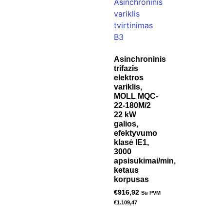
Asinchroninis
trifazis
elektros
variklis,
MOLL MQC-
22-180M/2
22 kW
galios,
efektyvumo
klasė IE1,
3000
apsisukimai/min,
ketaus
korpusas
€
916,92
Su PVM
€
1.109,47