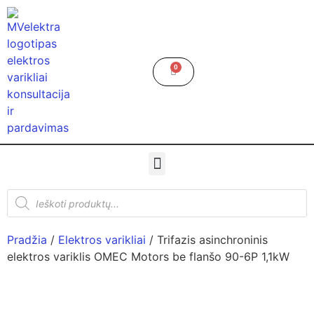
0
Pradžia
/
Elektros varikliai
/ Trifazis asinchroninis
elektros variklis OMEC Motors be flanšo 90-6P 1,1kW