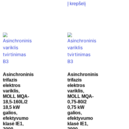
Į krepšelį
Asinchroninis
Asinchroninis
trifazis
trifazis
elektros
elektros
variklis,
variklis,
MOLL MQA-
MOLL MQA-
18,5-160L/2
0,75-80/2
18,5 kW
0,75 kW
galios,
galios,
efektyvumo
efektyvumo
klasė IE1,
klasė IE1,