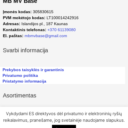
MB MV Base
Įmonės kodas:
305830615
PVM mokėtojo kodas:
LT100014242916
Adresas:
Islandijos pl., 187 Kaunas
Kontaktinis telefonas:
+370 61139080
El. paštas:
mbmvbase@gmail.com
Svarbi informacija
Prekybos taisyklės ir garantinis
Privatumo politika
Pristatymo informacija
Asortimentas
Vykdydami ES direktyvos dėl privatumo ir elektroninių ryšių
reikalavimus, pranešame, jog svetainėje naudojame slapukus.