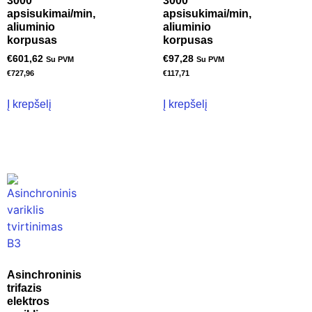
3000
3000
apsisukimai/min,
apsisukimai/min,
aliuminio
aliuminio
korpusas
korpusas
€
601,62
€
97,28
Su PVM
Su PVM
€
727,96
€
117,71
Į krepšelį
Į krepšelį
Asinchroninis
trifazis
elektros