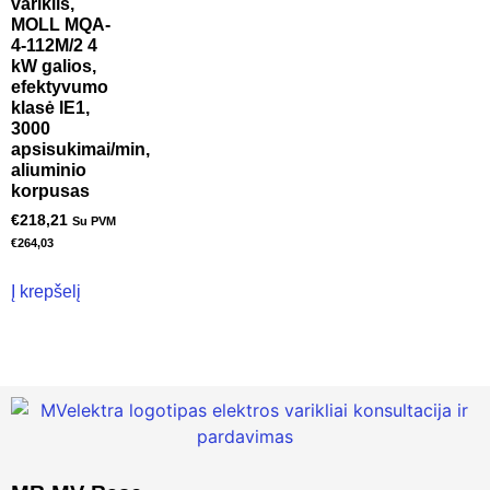
variklis,
MOLL MQA-
4-112M/2 4
kW galios,
efektyvumo
klasė IE1,
3000
apsisukimai/min,
aliuminio
korpusas
€
218,21
Su PVM
€
264,03
Į krepšelį