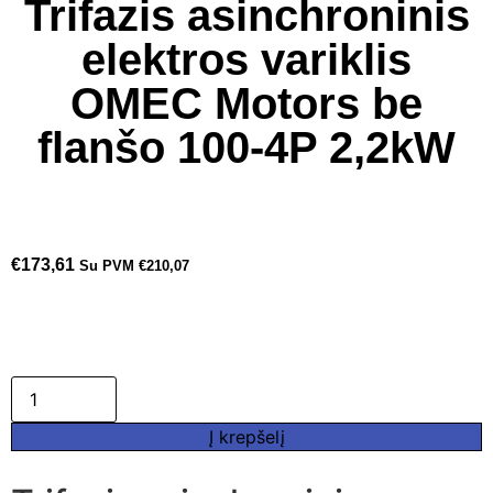
Trifazis asinchroninis
elektros variklis
OMEC Motors be
flanšo 100-4P 2,2kW
€
173,61
Su PVM
€
210,07
Į krepšelį