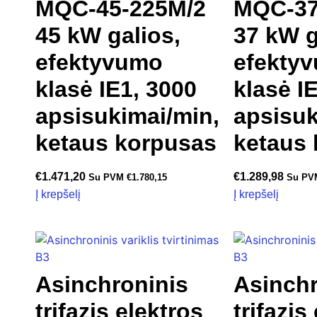
MQC-45-225M/2
MQC-37
45 kW galios,
37 kW g
efektyvumo
efekty
klasė IE1, 3000
klasė I
apsisukimai/min,
apsisuk
ketaus korpusas
ketaus
€
1.471,20
€
1.289,98
Su PVM
€
1.780,15
Su P
Į krepšelį
Į krepšelį
Asinchroninis
Asinchr
trifazis elektros
trifazis