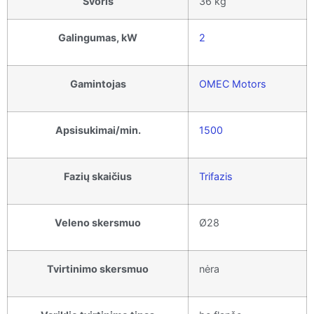
Svoris
36 kg
Galingumas, kW
2
Gamintojas
OMEC Motors
Apsisukimai/min.
1500
Fazių skaičius
Trifazis
Veleno skersmuo
Ø28
Tvirtinimo skersmuo
nėra