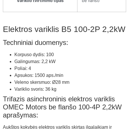
Variklio tvirtinimo tipas
be flanšo
Elektros variklis B5 100-2P 2,2kW
Techniniai duomenys:
Korpuso dydis: 100
Galingumas: 2,2 kW
Poliai: 4
Apsukos: 1500 aps./min
Veleno skersmuo: Ø28 mm
Variklio svoris: 36 kg
Trifazis asinchroninis elektros variklis
OMEC Motors be flanšo 100-4P 2,2kW
aprašymas:
Aukštos kokybės elektros variklis skirtas ilgalaikiam ir