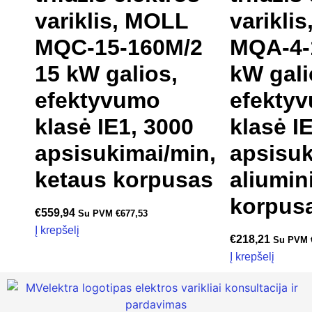
variklis, MOLL
varikli
MQC-15-160M/2
MQA-4-
15 kW galios,
kW gali
efektyvumo
efekty
klasė IE1, 3000
klasė I
apsisukimai/min,
apsisuk
ketaus korpusas
aliumin
korpus
€
559,94
Su PVM
€
677,53
Į krepšelį
€
218,21
Su PVM
Į krepšelį