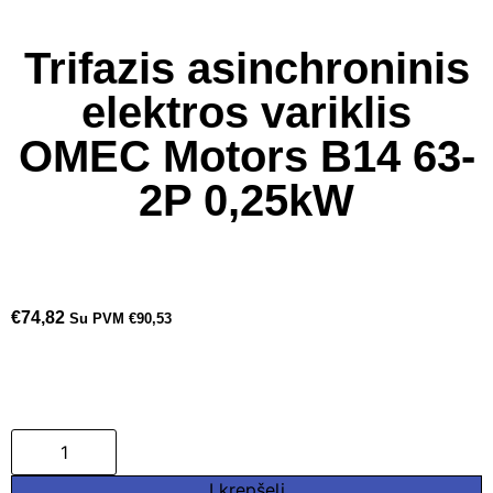
Trifazis asinchroninis
elektros variklis
OMEC Motors B14 63-
2P 0,25kW
€
74,82
Su PVM
€
90,53
Į krepšelį