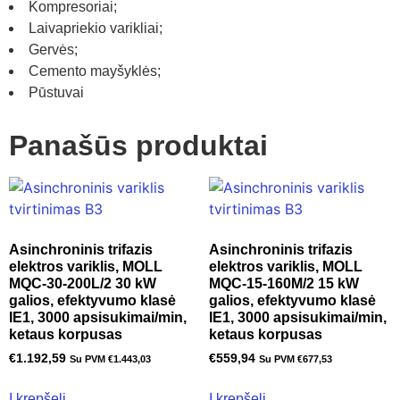
Kompresoriai;
Laivapriekio varikliai;
Gervės;
Cemento mayšyklės;
Pūstuvai
Panašūs produktai
Asinchroninis trifazis
Asinchroninis trifazis
elektros variklis, MOLL
elektros variklis, MOLL
MQC-30-200L/2 30 kW
MQC-15-160M/2 15 kW
galios, efektyvumo klasė
galios, efektyvumo klasė
IE1, 3000 apsisukimai/min,
IE1, 3000 apsisukimai/min,
ketaus korpusas
ketaus korpusas
€
1.192,59
€
559,94
Su PVM
€
1.443,03
Su PVM
€
677,53
Į krepšelį
Į krepšelį