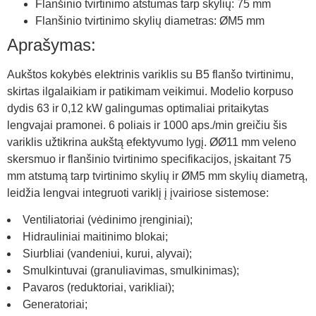
Flanšinio tvirtinimo atstumas tarp skylių: 75 mm
Flanšinio tvirtinimo skylių diametras: ØM5 mm
Aprašymas:
Aukštos kokybės elektrinis variklis su B5 flanšo tvirtinimu,
skirtas ilgalaikiam ir patikimam veikimui. Modelio korpuso
dydis 63 ir 0,12 kW galingumas optimaliai pritaikytas
lengvajai pramonei. 6 poliais ir 1000 aps./min greičiu šis
variklis užtikrina aukštą efektyvumo lygį. ØØ11 mm veleno
skersmuo ir flanšinio tvirtinimo specifikacijos, įskaitant 75
mm atstumą tarp tvirtinimo skylių ir ØM5 mm skylių diametrą,
leidžia lengvai integruoti variklį į įvairiose sistemose:
Ventiliatoriai (vėdinimo įrenginiai);
Hidrauliniai maitinimo blokai;
Siurbliai (vandeniui, kurui, alyvai);
Smulkintuvai (granuliavimas, smulkinimas);
Pavaros (reduktoriai, varikliai);
Generatoriai;