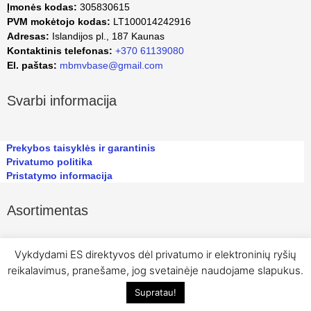
Įmonės kodas:
305830615
PVM mokėtojo kodas:
LT100014242916
Adresas:
Islandijos pl., 187 Kaunas
Kontaktinis telefonas:
+370 61139080
El. paštas:
mbmvbase@gmail.com
Svarbi informacija
Prekybos taisyklės ir garantinis
Privatumo politika
Pristatymo informacija
Asortimentas
Vykdydami ES direktyvos dėl privatumo ir elektroninių ryšių
reikalavimus, pranešame, jog svetainėje naudojame slapukus.
Supratau!
© Visos teisės saugomos MB MV Base 2023