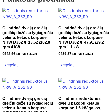
Cilindrinė dviejų greičių
Cilindrinė dviejų greičių
greičių dėžė su lygiagrečiu
greičių dėžė su lygiagrečiu
velenu, ketaus korpuse
velenu, ketaus korpuse
NRW D352 /i=13.62 /102.8
NRW D302 /i=47.91 /29.2
rpm 4 kW
rpm 1.1 kW
€
542,56
€
439,37
Su PVM
€
656,50
Su PVM
€
531,64
Į krepšelį
Į krepšelį
Cilindrinė dviejų greičių
Cilindrinis reduktorius
greičių dėžė su lygiagrečiu
dviejų pakopų ketaus
velenu, ketaus korpuse
korpuse 1.5 kW galios,