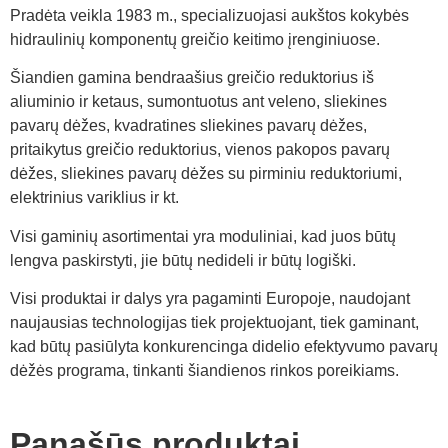
Pradėta veikla 1983 m., specializuojasi aukštos kokybės
hidraulinių komponentų greičio keitimo įrenginiuose.
Šiandien gamina bendraašius greičio reduktorius iš
aliuminio ir ketaus, sumontuotus ant veleno, sliekines
pavarų dėžes, kvadratines sliekines pavarų dėžes,
pritaikytus greičio reduktorius, vienos pakopos pavarų
dėžes, sliekines pavarų dėžes su pirminiu reduktoriumi,
elektrinius variklius ir kt.
Visi gaminių asortimentai yra moduliniai, kad juos būtų
lengva paskirstyti, jie būtų nedideli ir būtų logiški.
Visi produktai ir dalys yra pagaminti Europoje, naudojant
naujausias technologijas tiek projektuojant, tiek gaminant,
kad būtų pasiūlyta konkurencinga didelio efektyvumo pavarų
dėžės programa, tinkanti šiandienos rinkos poreikiams.
Panašūs produktai