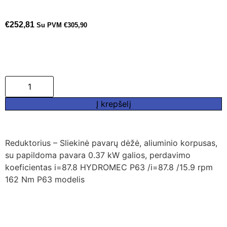
€
252,81
Su PVM
€
305,90
Į krepšelį
Reduktorius – Sliekinė pavarų dėžė, aliuminio korpusas,
su papildoma pavara 0.37 kW galios, perdavimo
koeficientas i=87.8 HYDROMEC P63 /i=87.8 /15.9 rpm
162 Nm P63 modelis