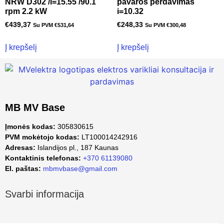
NRW D302 /i=15.55 /90.1
pavaros perdavimas
rpm 2.2 kW
i=10.32
€
439,37
€
248,33
Su PVM
€
531,64
Su PVM
€
300,48
Į krepšelį
Į krepšelį
MB MV Base
Įmonės kodas:
305830615
PVM mokėtojo kodas:
LT100014242916
Adresas:
Islandijos pl., 187 Kaunas
Kontaktinis telefonas:
+370 61139080
El. paštas:
mbmvbase@gmail.com
Svarbi informacija