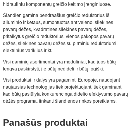
hidraulinių komponentų greičio keitimo įrenginiuose.
Šiandien gamina bendraašius greičio reduktorius iš
aliuminio ir ketaus, sumontuotus ant veleno, sliekines
pavarų dėžes, kvadratines sliekines pavarų dėžes,
pritaikytus greičio reduktorius, vienos pakopos pavarų
dėžes, sliekines pavarų dėžes su pirminiu reduktoriumi,
elektrinius variklius ir kt.
Visi gaminių asortimentai yra moduliniai, kad juos būtų
lengva paskirstyti, jie būtų nedideli ir būtų logiški.
Visi produktai ir dalys yra pagaminti Europoje, naudojant
naujausias technologijas tiek projektuojant, tiek gaminant,
kad būtų pasiūlyta konkurencinga didelio efektyvumo pavarų
dėžės programa, tinkanti šiandienos rinkos poreikiams.
Panašūs produktai