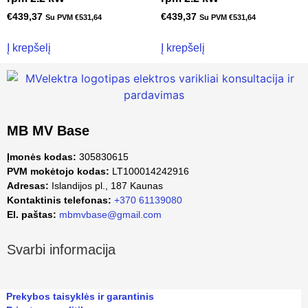
€
439,37
€
439,37
Su PVM
€
531,64
Su PVM
€
531,64
Į krepšelį
Į krepšelį
MB MV Base
Įmonės kodas:
305830615
PVM mokėtojo kodas:
LT100014242916
Adresas:
Islandijos pl., 187 Kaunas
Kontaktinis telefonas:
+370 61139080
El. paštas:
mbmvbase@gmail.com
Svarbi informacija
Prekybos taisyklės ir garantinis