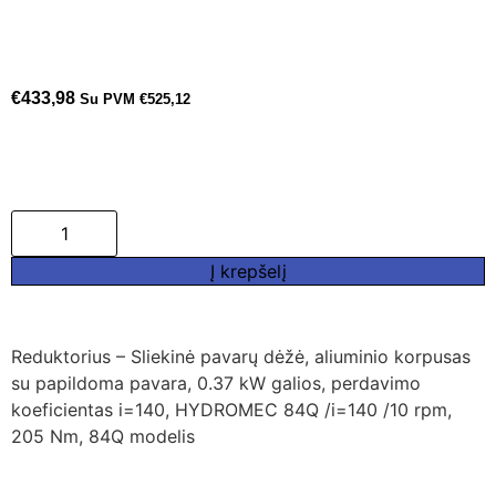
€
433,98
Su PVM
€
525,12
Į krepšelį
Reduktorius – Sliekinė pavarų dėžė, aliuminio korpusas
su papildoma pavara, 0.37 kW galios, perdavimo
koeficientas i=140, HYDROMEC 84Q /i=140 /10 rpm,
205 Nm, 84Q modelis