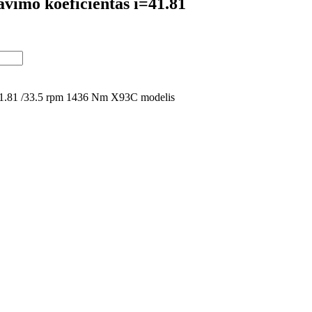
avimo koeficientas i=41.81
=41.81 /33.5 rpm 1436 Nm X93C modelis