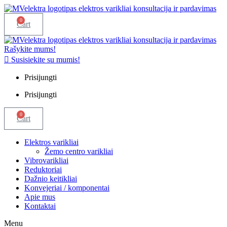
0
Cart
Rašykite mums!
Susisiekite su mumis!
Prisijungti
Prisijungti
0
Cart
Elektros varikliai
Žemo centro varikliai
Vibrovarikliai
Reduktoriai
Dažnio keitikliai
Konvejeriai / komponentai
Apie mus
Kontaktai
Menu