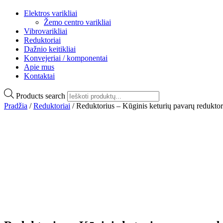
Elektros varikliai
Žemo centro varikliai
Vibrovarikliai
Reduktoriai
Dažnio keitikliai
Konvejeriai / komponentai
Apie mus
Kontaktai
Products search
Pradžia
/
Reduktoriai
/ Reduktorius – Kūginis keturių pavarų reduktor