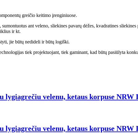
komponentų greičio keitimo įrenginiuose.
, sumontuotus ant veleno, sliekines pavarų dėžes, kvadratines sliekines
klius ir kt.
ti, jie būtų nedideli ir būtų logiški.
technologijas tiek projektuojant, tiek gaminant, kad būtų pasiūlyta ko
ė su lygiagrečiu velenu, ketaus korpuse NRW
 su lygiagrečiu velenu, ketaus korpuse NRW