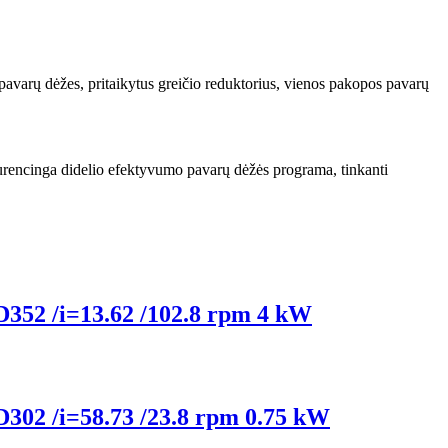
 pavarų dėžes, pritaikytus greičio reduktorius, vienos pakopos pavarų
nkurencinga didelio efektyvumo pavarų dėžės programa, tinkanti
 D352 /i=13.62 /102.8 rpm 4 kW
 D302 /i=58.73 /23.8 rpm 0.75 kW