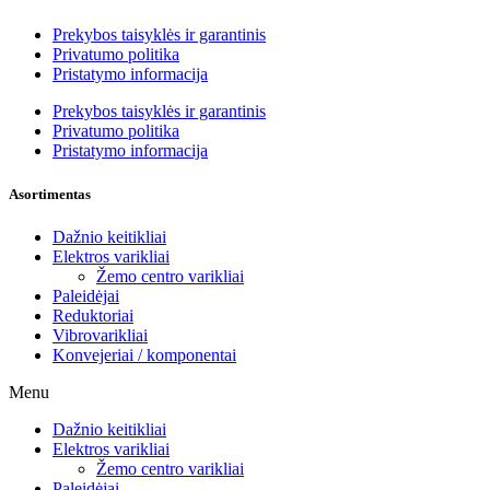
Prekybos taisyklės ir garantinis
Privatumo politika
Pristatymo informacija
Prekybos taisyklės ir garantinis
Privatumo politika
Pristatymo informacija
Asortimentas
Dažnio keitikliai
Elektros varikliai
Žemo centro varikliai
Paleidėjai
Reduktoriai
Vibrovarikliai
Konvejeriai / komponentai
Menu
Dažnio keitikliai
Elektros varikliai
Žemo centro varikliai
Paleidėjai