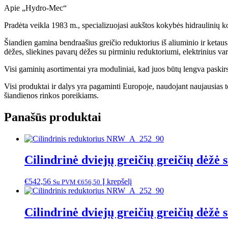
Apie „Hydro-Mec“
Pradėta veikla 1983 m., specializuojasi aukštos kokybės hidraulinių 
Šiandien gamina bendraašius greičio reduktorius iš aliuminio ir ketaus
dėžes, sliekines pavarų dėžes su pirminiu reduktoriumi, elektrinius vari
Visi gaminių asortimentai yra moduliniai, kad juos būtų lengva paskirsty
Visi produktai ir dalys yra pagaminti Europoje, naudojant naujausias 
šiandienos rinkos poreikiams.
Panašūs produktai
Cilindrinė dviejų greičių greičių dėž
€
542,56
Į krepšelį
Su PVM
€
656,50
Cilindrinė dviejų greičių greičių dėžė