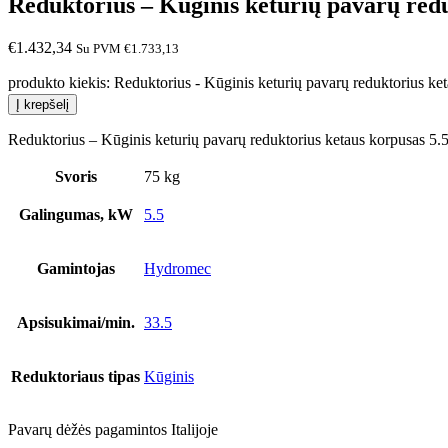
Reduktorius – Kūginis keturių pavarų redu
€
1.432,34
Su PVM
€
1.733,13
produkto kiekis: Reduktorius - Kūginis keturių pavarų reduktorius ke
Į krepšelį
Reduktorius – Kūginis keturių pavarų reduktorius ketaus korpusa
Svoris
75 kg
Galingumas, kW
5.5
Gamintojas
Hydromec
Apsisukimai/min.
33.5
Reduktoriaus tipas
Kūginis
Pavarų dėžės pagamintos Italijoje