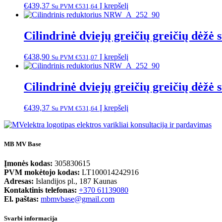
€
439,37
Į krepšelį
Su PVM
€
531,64
Cilindrinė dviejų greičių greičių dėžė
€
438,90
Į krepšelį
Su PVM
€
531,07
Cilindrinė dviejų greičių greičių dėžė
€
439,37
Į krepšelį
Su PVM
€
531,64
MB MV Base
Įmonės kodas:
305830615
PVM mokėtojo kodas:
LT100014242916
Adresas:
Islandijos pl., 187 Kaunas
Kontaktinis telefonas:
+370 61139080
El. paštas:
mbmvbase@gmail.com
Svarbi informacija