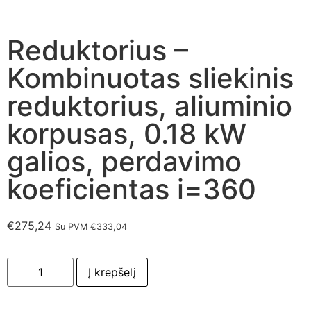
Reduktorius –
Kombinuotas sliekinis
reduktorius, aliuminio
korpusas, 0.18 kW
galios, perdavimo
koeficientas i=360
€
275,24
Su PVM
€
333,04
Į krepšelį