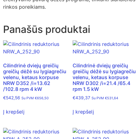
rinkos poreikiams.
Panašūs produktai
Cilindrinė dviejų greičių
Cilindrinė dviejų greičių
greičių dėžė su lygiagrečiu
greičių dėžė su lygiagrečiu
velenu, ketaus korpuse
velenu, ketaus korpuse
NRW D352 /i=13.62
NRW D302 /i=21.4 /65.4
/102.8 rpm 4 kW
rpm 1.5 kW
€
542,56
€
439,37
Su PVM
€
656,50
Su PVM
€
531,64
Į krepšelį
Į krepšelį