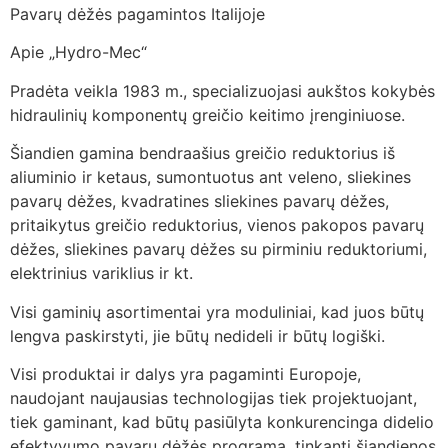
Pavarų dėžės pagamintos Italijoje
Apie „Hydro-Mec“
Pradėta veikla 1983 m., specializuojasi aukštos kokybės
hidraulinių komponentų greičio keitimo įrenginiuose.
Šiandien gamina bendraašius greičio reduktorius iš
aliuminio ir ketaus, sumontuotus ant veleno, sliekines
pavarų dėžes, kvadratines sliekines pavarų dėžes,
pritaikytus greičio reduktorius, vienos pakopos pavarų
dėžes, sliekines pavarų dėžes su pirminiu reduktoriumi,
elektrinius variklius ir kt.
Visi gaminių asortimentai yra moduliniai, kad juos būtų
lengva paskirstyti, jie būtų nedideli ir būtų logiški.
Visi produktai ir dalys yra pagaminti Europoje,
naudojant naujausias technologijas tiek projektuojant,
tiek gaminant, kad būtų pasiūlyta konkurencinga didelio
efektyvumo pavarų dėžės programa, tinkanti šiandienos