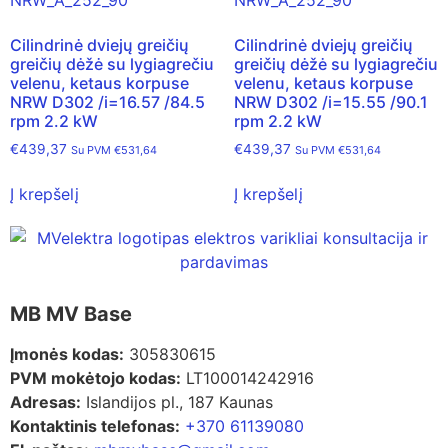
Cilindrinė dviejų greičių
Cilindrinė dviejų greičių
greičių dėžė su lygiagrečiu
greičių dėžė su lygiagrečiu
velenu, ketaus korpuse
velenu, ketaus korpuse
NRW D302 /i=16.57 /84.5
NRW D302 /i=15.55 /90.1
rpm 2.2 kW
rpm 2.2 kW
€
439,37
€
439,37
Su PVM
€
531,64
Su PVM
€
531,64
Į krepšelį
Į krepšelį
MB MV Base
Įmonės kodas:
305830615
PVM mokėtojo kodas:
LT100014242916
Adresas:
Islandijos pl., 187 Kaunas
Kontaktinis telefonas:
+370 61139080