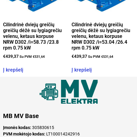
Cilindrinė dviejų greičių
Cilindrinė dviejų greičių
greičių dėžė su lygiagrečiu
greičių dėžė su lygiagrečiu
velenu, ketaus korpuse
velenu, ketaus korpuse
NRW D302 /i=58.73 /23.8
NRW D302 /i=53.04 /26.4
rpm 0.75 kW
rpm 0.75 kW
€
439,37
€
439,37
Su PVM
€
531,64
Su PVM
€
531,64
Į krepšelį
Į krepšelį
MB MV Base
Įmonės kodas:
305830615
PVM mokėtojo kodas:
LT100014242916