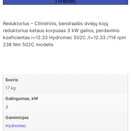
Į krepšelį
Reduktorius – Cilindrinis, bendraašis dviejų kojų
reduktorius ketaus korpusas 3 kW galios, perdavimo
koeficientas i=12.33 Hydromec 502C /i=12.33 /114 rpm
238 Nm 502C modelis
Svoris
17 kg
Galingumas, kW
3
Gamintojas
Hydromec