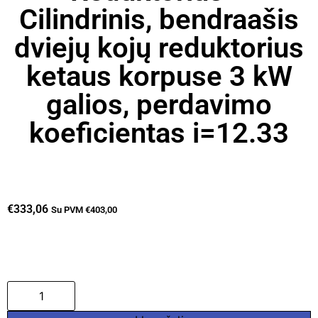
Cilindrinis, bendraašis
dviejų kojų reduktorius
ketaus korpuse 3 kW
galios, perdavimo
koeficientas i=12.33
€
333,06
Su PVM
€
403,00