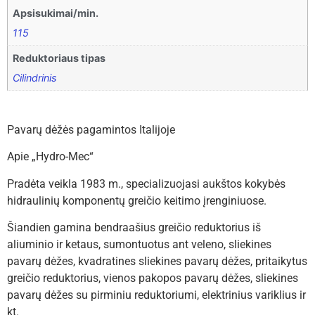
Apsisukimai/min.
115
Reduktoriaus tipas
Cilindrinis
Pavarų dėžės pagamintos Italijoje
Apie „Hydro-Mec“
Pradėta veikla 1983 m., specializuojasi aukštos kokybės
hidraulinių komponentų greičio keitimo įrenginiuose.
Šiandien gamina bendraašius greičio reduktorius iš
aliuminio ir ketaus, sumontuotus ant veleno, sliekines
pavarų dėžes, kvadratines sliekines pavarų dėžes, pritaikytus
greičio reduktorius, vienos pakopos pavarų dėžes, sliekines
pavarų dėžes su pirminiu reduktoriumi, elektrinius variklius ir
kt.