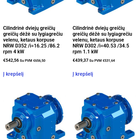
Cilindrinė dviejų greičių
Cilindrinė dviejų greičių
greičių dėžė su lygiagrečiu
greičių dėžė su lygiagrečiu
velenu, ketaus korpuse
velenu, ketaus korpuse
NRW D352 /i=16.25 /86.2
NRW D302 /i=40.53 /34.5
rpm 4 kW
rpm 1.1 kW
€
542,56
€
439,37
Su PVM
€
656,50
Su PVM
€
531,64
Į krepšelį
Į krepšelį