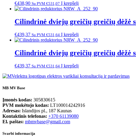
€
438,90
Į krepšelį
Su PVM
€
531,07
Cilindrinė dviejų greičių greičių dėžė
€
439,37
Į krepšelį
Su PVM
€
531,64
Cilindrinė dviejų greičių greičių dėž
€
439,37
Į krepšelį
Su PVM
€
531,64
MB MV Base
Įmonės kodas:
305830615
PVM mokėtojo kodas:
LT100014242916
Adresas:
Islandijos pl., 187 Kaunas
Kontaktinis telefonas:
+370 61139080
El. paštas:
mbmvbase@gmail.com
Svarbi informacija