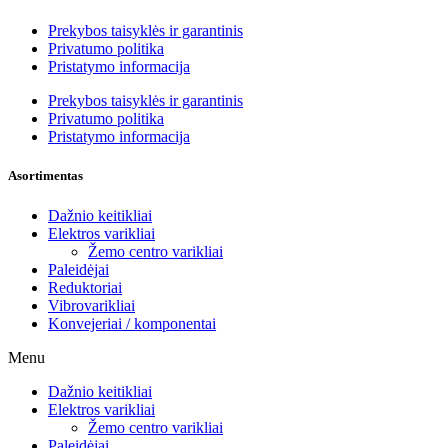
Prekybos taisyklės ir garantinis
Privatumo politika
Pristatymo informacija
Prekybos taisyklės ir garantinis
Privatumo politika
Pristatymo informacija
Asortimentas
Dažnio keitikliai
Elektros varikliai
Žemo centro varikliai
Paleidėjai
Reduktoriai
Vibrovarikliai
Konvejeriai / komponentai
Menu
Dažnio keitikliai
Elektros varikliai
Žemo centro varikliai
Paleidėjai