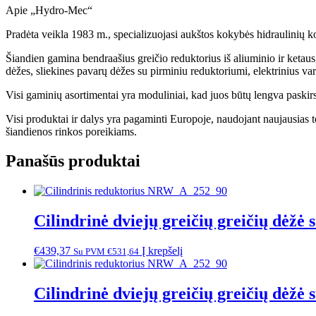
Apie „Hydro-Mec“
Pradėta veikla 1983 m., specializuojasi aukštos kokybės hidraulinių 
Šiandien gamina bendraašius greičio reduktorius iš aliuminio ir ketaus
dėžes, sliekines pavarų dėžes su pirminiu reduktoriumi, elektrinius vari
Visi gaminių asortimentai yra moduliniai, kad juos būtų lengva paskirsty
Visi produktai ir dalys yra pagaminti Europoje, naudojant naujausias 
šiandienos rinkos poreikiams.
Panašūs produktai
Cilindrinė dviejų greičių greičių dėžė
€
439,37
Į krepšelį
Su PVM
€
531,64
Cilindrinė dviejų greičių greičių dėžė