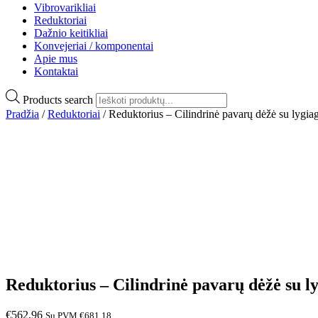
Vibrovarikliai
Reduktoriai
Dažnio keitikliai
Konvejeriai / komponentai
Apie mus
Kontaktai
Products search
Pradžia
/
Reduktoriai
/ Reduktorius – Cilindrinė pavarų dėžė su lygiag
Reduktorius – Cilindrinė pavarų dėžė su ly
€
562,96
Su PVM
€
681,18