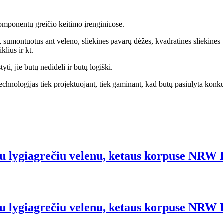
komponentų greičio keitimo įrenginiuose.
, sumontuotus ant veleno, sliekines pavarų dėžes, kvadratines sliekines
klius ir kt.
ti, jie būtų nedideli ir būtų logiški.
technologijas tiek projektuojant, tiek gaminant, kad būtų pasiūlyta ko
 su lygiagrečiu velenu, ketaus korpuse NRW
 su lygiagrečiu velenu, ketaus korpuse NRW