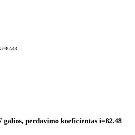
s i=82.48
W galios, perdavimo koeficientas i=82.48