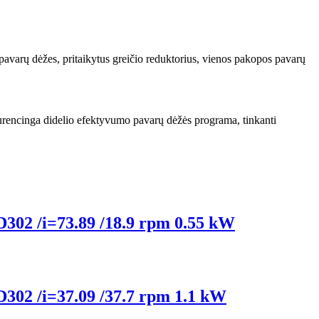
 pavarų dėžes, pritaikytus greičio reduktorius, vienos pakopos pavarų
nkurencinga didelio efektyvumo pavarų dėžės programa, tinkanti
 D302 /i=73.89 /18.9 rpm 0.55 kW
 D302 /i=37.09 /37.7 rpm 1.1 kW