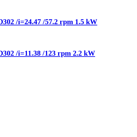
 D302 /i=24.47 /57.2 rpm 1.5 kW
 D302 /i=11.38 /123 rpm 2.2 kW