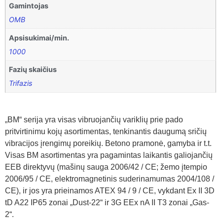
Gamintojas
OMB
Apsisukimai/min.
1000
Fazių skaičius
Trifazis
„BM“ serija yra visas vibruojančių variklių prie pado
pritvirtinimu kojų asortimentas, tenkinantis daugumą sričių
vibracijos įrengimų poreikių. Betono pramonė, gamyba ir t.t.
Visas BM asortimentas yra pagamintas laikantis galiojančių
EEB direktyvų (mašinų sauga 2006/42 / CE; žemo įtempio
2006/95 / CE, elektromagnetinis suderinamumas 2004/108 /
CE), ir jos yra prieinamos ATEX 94 / 9 / CE, vykdant Ex II 3D
tD A22 IP65 zonai „Dust-22“ ir 3G EEx nA II T3 zonai „Gas-
2“.