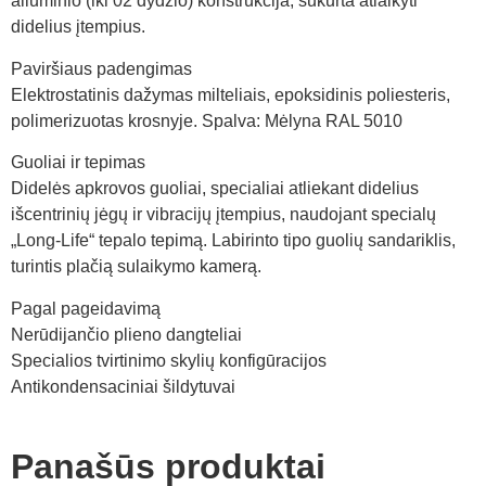
aliuminio (iki 02 dydžio) konstrukcija, sukurta atlaikyti
didelius įtempius.
Paviršiaus padengimas
Elektrostatinis dažymas milteliais, epoksidinis poliesteris,
polimerizuotas krosnyje. Spalva: Mėlyna RAL 5010
Guoliai ir tepimas
Didelės apkrovos guoliai, specialiai atliekant didelius
išcentrinių jėgų ir vibracijų įtempius, naudojant specialų
„Long-Life“ tepalo tepimą. Labirinto tipo guolių sandariklis,
turintis plačią sulaikymo kamerą.
Pagal pageidavimą
Nerūdijančio plieno dangteliai
Specialios tvirtinimo skylių konfigūracijos
Antikondensaciniai šildytuvai
Panašūs produktai