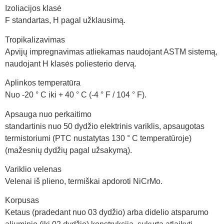
Izoliacijos klasė
F standartas, H pagal užklausimą.
Tropikalizavimas
Apvijų impregnavimas atliekamas naudojant ASTM sistemą,
naudojant H klasės poliesterio dervą.
Aplinkos temperatūra
Nuo -20 ° C iki + 40 ° C (-4 ° F / 104 ° F).
Apsauga nuo perkaitimo
standartinis nuo 50 dydžio elektrinis variklis, apsaugotas
termistoriumi (PTC nustatytas 130 ° C temperatūroje)
(mažesnių dydžių pagal užsakymą).
Variklio velenas
Velenai iš plieno, termiškai apdoroti NiCrMo.
Korpusas
Ketaus (pradedant nuo 03 dydžio) arba didelio atsparumo