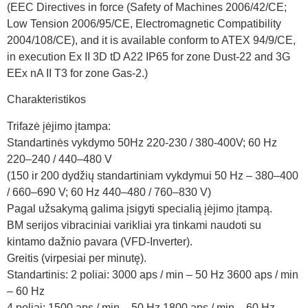
(EEC Directives in force (Safety of Machines 2006/42/CE;
Low Tension 2006/95/CE, Electromagnetic Compatibility
2004/108/CE), and it is available conform to ATEX 94/9/CE,
in execution Ex II 3D tD A22 IP65 for zone Dust-22 and 3G
EEx nA II T3 for zone Gas-2.)
Charakteristikos
Trifazė įėjimo įtampa:
Standartinės vykdymo 50Hz 220-230 / 380-400V; 60 Hz
220–240 / 440–480 V
(150 ir 200 dydžių standartiniam vykdymui 50 Hz – 380–400
/ 660–690 V; 60 Hz 440–480 / 760–830 V)
Pagal užsakymą galima įsigyti specialią įėjimo įtampą.
BM serijos vibraciniai varikliai yra tinkami naudoti su
kintamo dažnio pavara (VFD-Inverter).
Greitis (virpesiai per minutę).
Standartinis: 2 poliai: 3000 aps / min – 50 Hz 3600 aps / min
– 60 Hz
4 poliai: 1500 aps / min – 50 Hz 1800 aps / min – 60 Hz