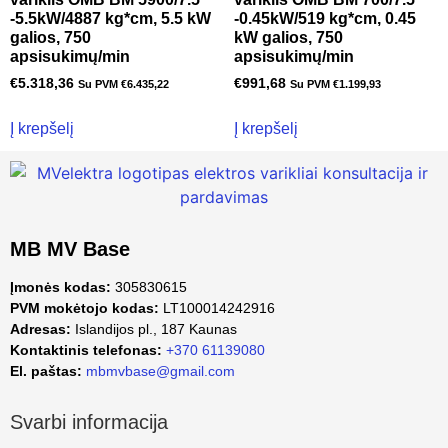
-5.5kW/4887 kg*cm, 5.5 kW
-0.45kW/519 kg*cm, 0.45
galios, 750
kW galios, 750
apsisukimų/min
apsisukimų/min
€
5.318,36
€
991,68
Su PVM
€
6.435,22
Su PVM
€
1.199,93
Į krepšelį
Į krepšelį
MB MV Base
Įmonės kodas:
305830615
PVM mokėtojo kodas:
LT100014242916
Adresas:
Islandijos pl., 187 Kaunas
Kontaktinis telefonas:
+370 61139080
El. paštas:
mbmvbase@gmail.com
Svarbi informacija