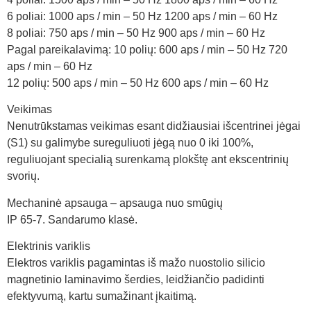
6 poliai: 1000 aps / min – 50 Hz 1200 aps / min – 60 Hz
8 poliai: 750 aps / min – 50 Hz 900 aps / min – 60 Hz
Pagal pareikalavimą: 10 polių: 600 aps / min – 50 Hz 720
aps / min – 60 Hz
12 polių: 500 aps / min – 50 Hz 600 aps / min – 60 Hz
Veikimas
Nenutrūkstamas veikimas esant didžiausiai išcentrinei jėgai
(S1) su galimybe sureguliuoti jėgą nuo 0 iki 100%,
reguliuojant specialią surenkamą plokštę ant ekscentrinių
svorių.
Mechaninė apsauga – apsauga nuo smūgių
IP 65-7. Sandarumo klasė.
Elektrinis variklis
Elektros variklis pagamintas iš mažo nuostolio silicio
magnetinio laminavimo šerdies, leidžiančio padidinti
efektyvumą, kartu sumažinant įkaitimą.