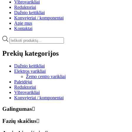
Vibrovarikliai
Reduktoriai
Dažnio keitikliai
Konvejeriai / komponentai
Apie mus
Kontaktai
Products
search
Prekių kategorijos
Dažnio keitikliai
Elektros varikliai
Žemo centro varikliai
Paleidėjai
Reduktoriai
Vibrovarikliai
Konvejeriai / komponentai
Galingumas
Fazių skaičius