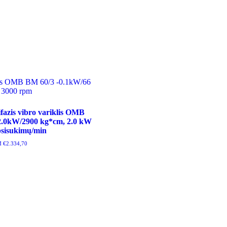
ifazis vibro variklis OMB
2.0kW/2900 kg*cm, 2.0 kW
apsisukimų/min
M
€
2.334,70