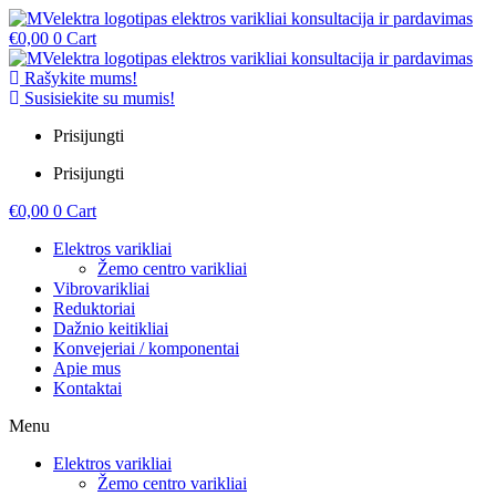
€
0,00
0
Cart
Rašykite mums!
Susisiekite su mumis!
Prisijungti
Prisijungti
€
0,00
0
Cart
Elektros varikliai
Žemo centro varikliai
Vibrovarikliai
Reduktoriai
Dažnio keitikliai
Konvejeriai / komponentai
Apie mus
Kontaktai
Menu
Elektros varikliai
Žemo centro varikliai