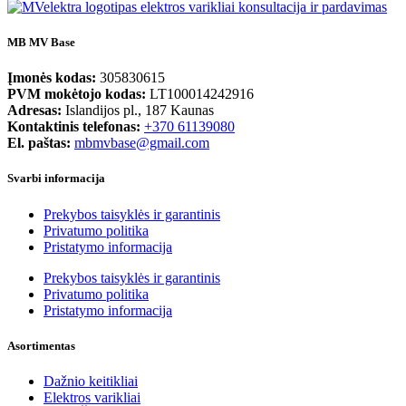
MB MV Base
Įmonės kodas:
305830615
PVM mokėtojo kodas:
LT100014242916
Adresas:
Islandijos pl., 187 Kaunas
Kontaktinis telefonas:
+370 61139080
El. paštas:
mbmvbase@gmail.com
Svarbi informacija
Prekybos taisyklės ir garantinis
Privatumo politika
Pristatymo informacija
Prekybos taisyklės ir garantinis
Privatumo politika
Pristatymo informacija
Asortimentas
Dažnio keitikliai
Elektros varikliai