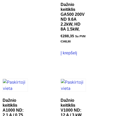
Dažnio
keitiklis
GA500 200V
ND 9.6A
2.2kW, HD
8A 1.5kW,
€
288,35
Su PVM
€
348,90
Į krepšelį
Dažnio
Dažnio
keitiklis
keitiklis
A1000 ND:
V1000 ND:
2,1 A / 0,75
12 A / 3 kW,