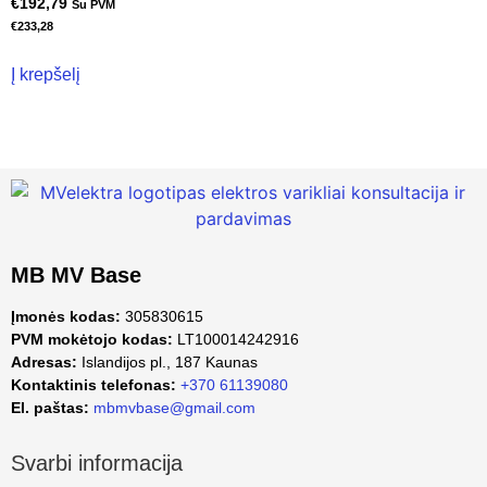
€
192,79
Su PVM
€
233,28
Į krepšelį
MB MV Base
Įmonės kodas:
305830615
PVM mokėtojo kodas:
LT100014242916
Adresas:
Islandijos pl., 187 Kaunas
Kontaktinis telefonas:
+370 61139080
El. paštas:
mbmvbase@gmail.com
Svarbi informacija