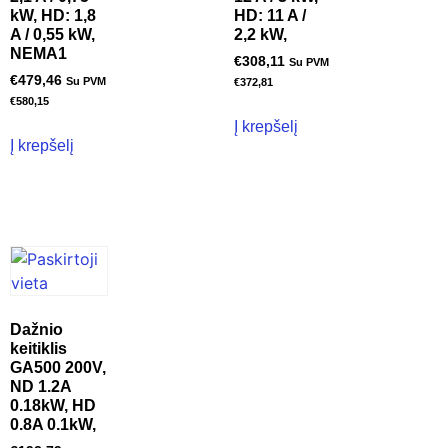
kW, HD: 1,8
HD: 11 A /
A / 0,55 kW,
2,2 kW,
NEMA1
€
308,11
Su PVM
€
479,46
Su PVM
€
372,81
€
580,15
Į krepšelį
Į krepšelį
Dažnio
keitiklis
GA500 200V,
ND 1.2A
0.18kW, HD
0.8A 0.1kW,