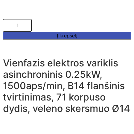
Į krepšelį
Vienfazis elektros variklis
asinchroninis 0.25kW,
1500aps/min, B14 flanšinis
tvirtinimas, 71 korpuso
dydis, veleno skersmuo Ø14