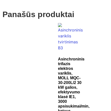
Panašūs produktai
Asinchroninis
trifazis
elektros
variklis,
MOLL MQC-
30-200L/2 30
kW galios,
efektyvumo
klasė IE1,
3000
apsisukimai/min,
ketaus