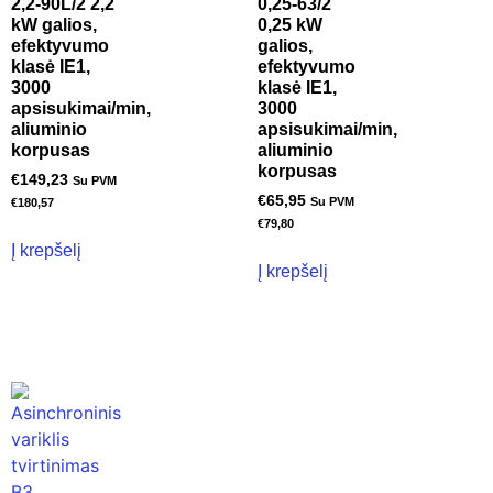
2,2-90L/2 2,2
0,25-63/2
kW galios,
0,25 kW
efektyvumo
galios,
klasė IE1,
efektyvumo
3000
klasė IE1,
apsisukimai/min,
3000
aliuminio
apsisukimai/min,
korpusas
aliuminio
korpusas
€
149,23
Su PVM
€
65,95
Su PVM
€
180,57
€
79,80
Į krepšelį
Į krepšelį