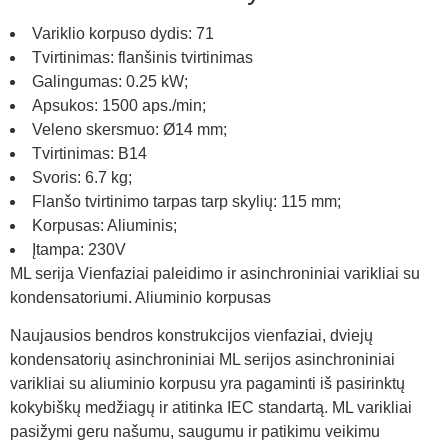
Variklio korpuso dydis: 71
Tvirtinimas: flanšinis tvirtinimas
Galingumas: 0.25 kW;
Apsukos: 1500 aps./min;
Veleno skersmuo: Ø14 mm;
Tvirtinimas: B14
Svoris: 6.7 kg;
Flanšo tvirtinimo tarpas tarp skylių: 115 mm;
Korpusas: Aliuminis;
Įtampa: 230V
ML serija Vienfaziai paleidimo ir asinchroniniai varikliai su
kondensatoriumi. Aliuminio korpusas
Naujausios bendros konstrukcijos vienfaziai, dviejų
kondensatorių asinchroniniai ML serijos asinchroniniai
varikliai su aliuminio korpusu yra pagaminti iš pasirinktų
kokybiškų medžiagų ir atitinka IEC standartą. ML varikliai
pasižymi geru našumu, saugumu ir patikimu veikimu