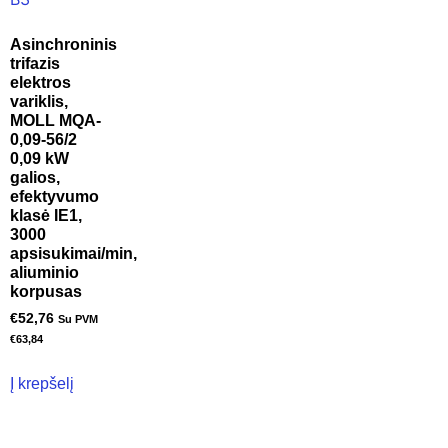
Asinchroninis
trifazis
elektros
variklis,
MOLL MQA-
0,09-56/2
0,09 kW
galios,
efektyvumo
klasė IE1,
3000
apsisukimai/min,
aliuminio
korpusas
€
52,76
Su PVM
€
63,84
Į krepšelį