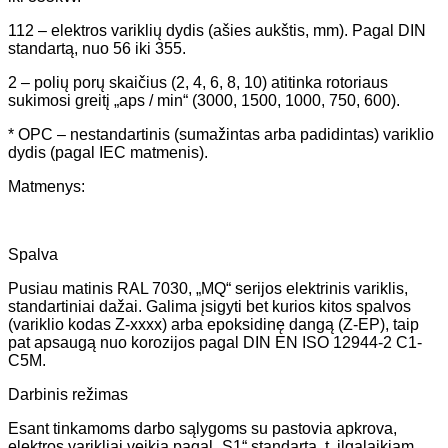
112 – elektros variklių dydis (ašies aukštis, mm). Pagal DIN
standartą, nuo 56 iki 355.
2 – polių porų skaičius (2, 4, 6, 8, 10) atitinka rotoriaus
sukimosi greitį „aps / min“ (3000, 1500, 1000, 750, 600).
* OPC – nestandartinis (sumažintas arba padidintas) variklio
dydis (pagal IEC matmenis).
Matmenys:
Spalva
Pusiau matinis RAL 7030, „MQ“ serijos elektrinis variklis,
standartiniai dažai. Galima įsigyti bet kurios kitos spalvos
(variklio kodas Z-xxxx) arba epoksidinę dangą (Z-EP), taip
pat apsaugą nuo korozijos pagal DIN EN ISO 12944-2 C1-
C5M.
Darbinis režimas
Esant tinkamoms darbo sąlygoms su pastovia apkrova,
elektros varikliai veikia pagal „S1“ standartą, t. ilgalaikiam