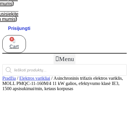
mums!
usisiekite
u mumis!
Prisijungti
0
Cart
Menu
Products
search
Pradžia
/
Elektros varikliai
/ Asinchroninis trifazis elektros variklis,
MOLL PMQC-11-160M/4 11 kW galios, efektyvumo klasė IE3,
1500 apsisukimai/min, ketaus korpusas