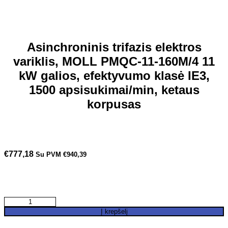
Asinchroninis trifazis elektros
variklis, MOLL PMQC-11-160M/4 11
kW galios, efektyvumo klasė IE3,
1500 apsisukimai/min, ketaus
korpusas
€
777,18
Su PVM
€
940,39
produkto
kiekis:
Į krepšelį
Asinchroninis