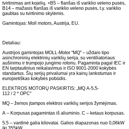
tvirtinimas ant kojelių. +B5 – flanšas iš variklio veleno pusės,
B14 – mažasis flanšas iš variklio veleno pusės, t.y. variklio
gaubtas su tvirtinimo skylėmis.
Gamintojas: Moll motors, Austrija, EU.
Detaliau:
Austrijos gamintojas MOLL-Motor “MQ” – uždaro tipo
asinchroninių elektrinių variklių serija, su ventiliatoriaus
aušinimu ir trumpojo jungimo rotoriu. Pagaminta pagal IEC ir
EN tarptautinius reikalavimus ir ISO 9001-2000 kokybės
standartus. Šių serijų privalumai yra kainų lankstumas ir
europietiškas kokybės pobūdis.
ELEKTROS MOTORŲ PASKIRTIS: „MQ A-5.5-
112 / 2 * OPC“
MQ – žemos įtampos elektros variklių serijos žymėjimas.
A – Korpusas pagamintas iš aliuminio. C – ketaus korpusas.
5.5 – vardinė galia kilovatai. Galios diapazonas nuo 0,06kW
iki 355kW.