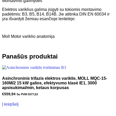
Montavimo galimybės
Elektros variklius galima įsigyti su tokiomis montavimo
padėtimis: B3, B5, B14, B14B. Jie atitinka DIN EN 60034 ir
yra išvardyti žemiau esančioje lentelėje:
Moll Motor variklio anatomija
Panašūs produktai
Asinchroninis trifazis elektros variklis, MOLL MQC-15-
160M/2 15 kW galios, efektyvumo klasė IE1, 3000
apsisukimai/min, ketaus korpusas
€
559,94
Su PVM
€
677,53
Į krepšelį