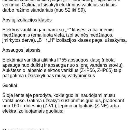
veikimui. Galima užsisakyti elektrinius variklius su kitais
darbo režimo standartais (nuo S2 iki S9).
Apvijų izoliacijos klasės
Elektros varikliai gaminami su „F“ klasės izoliacinėmis
medžiagomis (emaliuota viela, izoliacinės medžiagos,
įmirkytos derva). „B“ ir „H“ izoliacijos klasės pagal užsakymą.
Apsaugos laipsnis
Elektriniai varikliai atitinka IP55 apsaugos klasę (ribota
apsauga nuo dulkių ir apsauga nuo silpnų vandens srovių).
Aukštesnio laipsnio elektros variklius (Z-IP56, Z-IP65) taip
pat galima užsisakyti pas mūsų vadybininkus
Guoliai
Šioje lentelėje parodyta, kokie guoliai naudojami mūsų
varikliuose. Galima užsakyti sustiprintus guolius, pradedant
nuo 160 ir didesnių (Z-VL), tepimo antgaliais (Z-NE) arba
elektra izoliuojamais guoliais: