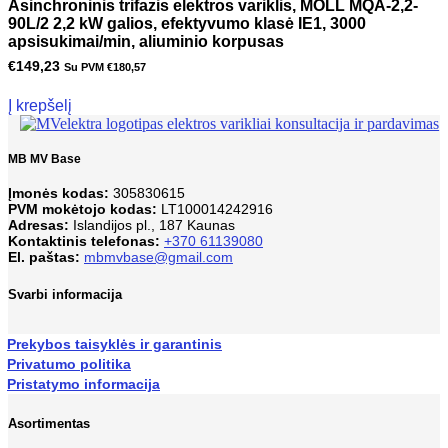
Asinchroninis trifazis elektros variklis, MOLL MQA-2,2-
90L/2 2,2 kW galios, efektyvumo klasė IE1, 3000
apsisukimai/min, aliuminio korpusas
€
149,23
Su PVM
€
180,57
Į krepšelį
MB MV Base
Įmonės kodas:
305830615
PVM mokėtojo kodas:
LT100014242916
Adresas:
Islandijos pl., 187 Kaunas
Kontaktinis telefonas:
+370 61139080
El. paštas:
mbmvbase@gmail.com
Svarbi informacija
Prekybos taisyklės ir garantinis
Privatumo politika
Pristatymo informacija
Asortimentas