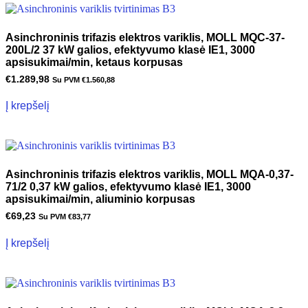
Asinchroninis trifazis elektros variklis, MOLL MQC-37-
200L/2 37 kW galios, efektyvumo klasė IE1, 3000
apsisukimai/min, ketaus korpusas
€
1.289,98
Su PVM
€
1.560,88
Į krepšelį
Asinchroninis trifazis elektros variklis, MOLL MQA-0,37-
71/2 0,37 kW galios, efektyvumo klasė IE1, 3000
apsisukimai/min, aliuminio korpusas
€
69,23
Su PVM
€
83,77
Į krepšelį