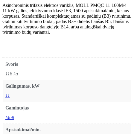
trifazis
Asinchroninis trifazis elektros variklis, MOLL PMQC-11-160M/4
elektros
11 kW galios, efektyvumo klasė IE3, 1500 apsisukimai/min, ketaus
variklis,
korpusas. Standartiškai komplektuojamas su padiniu (B3) tvirtinimu.
MOLL
Galimi kiti tvirtinimo būdai, padas B3+ didelis flanšas B5, flanšinis
PMQC-
tvirtinimas korpuso dangtelyje B14, arba analogiškai dviejų
11-
tvirtinimo būdų variantai.
160M/4
11
kW
galios,
efektyvumo
klasė
Svoris
IE3,
1500
118 kg
apsisukimai/min,
ketaus
Galingumas, kW
korpusas
11
Gamintojas
Moll
Apsisukimai/min.