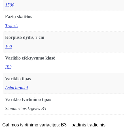
1500
Fazių skaičius
Trifazis
Korpuso dydis, r-cm
160
Variklio efektyvumo klasė
IE3
Variklio tipas
Asinchroniai
Variklio tvirtinimo tipas
Standartinis kojelės B3
Galimos tvirtinimo variacijos: B3 – padinis tradicinis