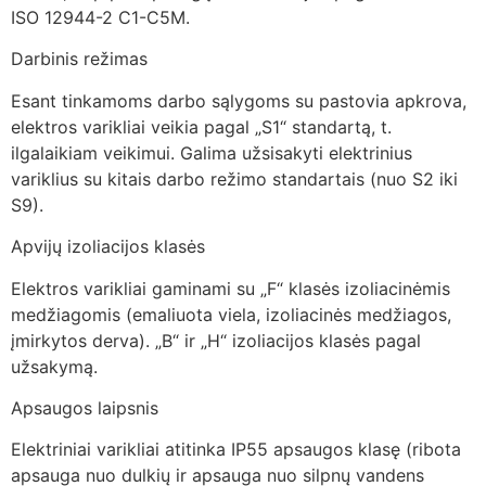
ISO 12944-2 C1-C5M.
Darbinis režimas
Esant tinkamoms darbo sąlygoms su pastovia apkrova,
elektros varikliai veikia pagal „S1“ standartą, t.
ilgalaikiam veikimui. Galima užsisakyti elektrinius
variklius su kitais darbo režimo standartais (nuo S2 iki
S9).
Apvijų izoliacijos klasės
Elektros varikliai gaminami su „F“ klasės izoliacinėmis
medžiagomis (emaliuota viela, izoliacinės medžiagos,
įmirkytos derva). „B“ ir „H“ izoliacijos klasės pagal
užsakymą.
Apsaugos laipsnis
Elektriniai varikliai atitinka IP55 apsaugos klasę (ribota
apsauga nuo dulkių ir apsauga nuo silpnų vandens