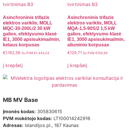
Asinchroninis trifazis
Asinchroninis trifazis
elektros variklis, MOLL
elektros variklis, MOLL
MQC-30-200L/2 30 kW
MQA-1,5-90S/2 1,5 kW
galios, efektyvumo klasė
galios, efektyvumo klasė
IE1, 3000 apsisukimai/min,
IE1, 3000 apsisukimai/min,
ketaus korpusas
aliuminio korpusas
€
1.192,59
€
129,71
Su PVM
€
1.443,03
Su PVM
€
156,95
Į krepšelį
Į krepšelį
MB MV Base
Įmonės kodas:
305830615
PVM mokėtojo kodas:
LT100014242916
Adresas:
Islandijos pl., 187 Kaunas