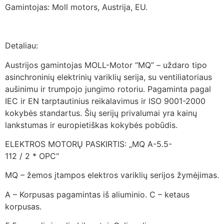
Gamintojas: Moll motors, Austrija, EU.
Detaliau:
Austrijos gamintojas MOLL-Motor “MQ” – uždaro tipo
asinchroninių elektrinių variklių serija, su ventiliatoriaus
aušinimu ir trumpojo jungimo rotoriu. Pagaminta pagal
IEC ir EN tarptautinius reikalavimus ir ISO 9001-2000
kokybės standartus. Šių serijų privalumai yra kainų
lankstumas ir europietiškas kokybės pobūdis.
ELEKTROS MOTORŲ PASKIRTIS: „MQ A-5.5-
112 / 2 * OPC“
MQ – žemos įtampos elektros variklių serijos žymėjimas.
A – Korpusas pagamintas iš aliuminio. C – ketaus
korpusas.