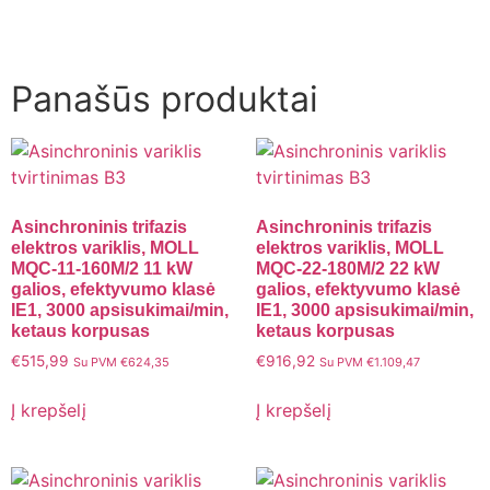
Panašūs produktai
Asinchroninis trifazis
Asinchroninis trifazis
elektros variklis, MOLL
elektros variklis, MOLL
MQC-11-160M/2 11 kW
MQC-22-180M/2 22 kW
galios, efektyvumo klasė
galios, efektyvumo klasė
IE1, 3000 apsisukimai/min,
IE1, 3000 apsisukimai/min,
ketaus korpusas
ketaus korpusas
€
515,99
€
916,92
Su PVM
€
624,35
Su PVM
€
1.109,47
Į krepšelį
Į krepšelį