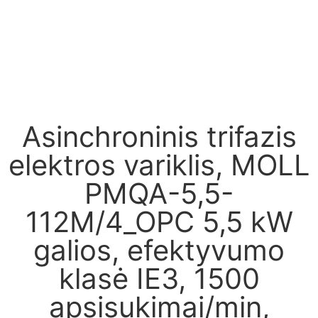
Asinchroninis trifazis
elektros variklis, MOLL
PMQA-5,5-
112M/4_OPC 5,5 kW
galios, efektyvumo
klasė IE3, 1500
apsisukimai/min,