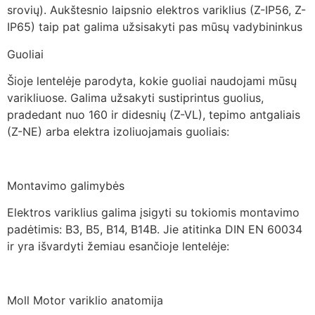
srovių). Aukštesnio laipsnio elektros variklius (Z-IP56, Z-
IP65) taip pat galima užsisakyti pas mūsų vadybininkus
Guoliai
Šioje lentelėje parodyta, kokie guoliai naudojami mūsų
varikliuose. Galima užsakyti sustiprintus guolius,
pradedant nuo 160 ir didesnių (Z-VL), tepimo antgaliais
(Z-NE) arba elektra izoliuojamais guoliais:
Montavimo galimybės
Elektros variklius galima įsigyti su tokiomis montavimo
padėtimis: B3, B5, B14, B14B. Jie atitinka DIN EN 60034
ir yra išvardyti žemiau esančioje lentelėje:
Moll Motor variklio anatomija