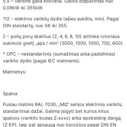
5.5 – vardinė galia kilovatai. Galios diapazonas nuo
0,06kW iki 355kW.
112 – elektros variklių dydis (ašies aukštis, mm). Pagal
DIN standartą, nuo 56 iki 355.
2 – polių porų skaičius (2, 4, 6, 8, 10) atitinka rotoriaus
sukimosi greitį „aps / min“ (3000, 1500, 1000, 750, 600).
* OPC – nestandartinis (sumažintas arba padidintas)
variklio dydis (pagal IEC matmenis).
Matmenys:
Spalva
Pusiau matinis RAL 7030, „MQ“ serijos elektrinis variklis,
standartiniai dažai. Galima įsigyti bet kurios kitos
spalvos (variklio kodas Z-xxxx) arba epoksidinę dangą
(Z-EP), taip pat apsaugą nuo korozijos pagal DIN EN