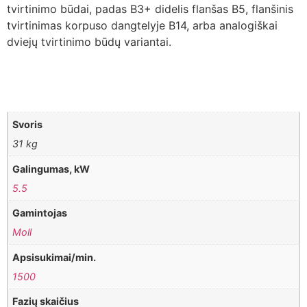
tvirtinimo būdai, padas B3+ didelis flanšas B5, flanšinis
tvirtinimas korpuso dangtelyje B14, arba analogiškai
dviejų tvirtinimo būdų variantai.
Svoris
31 kg
Galingumas, kW
5.5
Gamintojas
Moll
Apsisukimai/min.
1500
Fazių skaičius