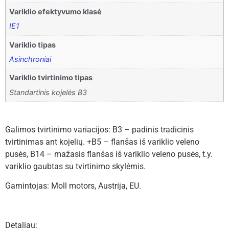
Variklio efektyvumo klasė
IE1
Variklio tipas
Asinchroniai
Variklio tvirtinimo tipas
Standartinis kojelės B3
Galimos tvirtinimo variacijos: B3 – padinis tradicinis
tvirtinimas ant kojelių. +B5 – flanšas iš variklio veleno
pusės, B14 – mažasis flanšas iš variklio veleno pusės, t.y.
variklio gaubtas su tvirtinimo skylėmis.
Gamintojas: Moll motors, Austrija, EU.
Detaliau: