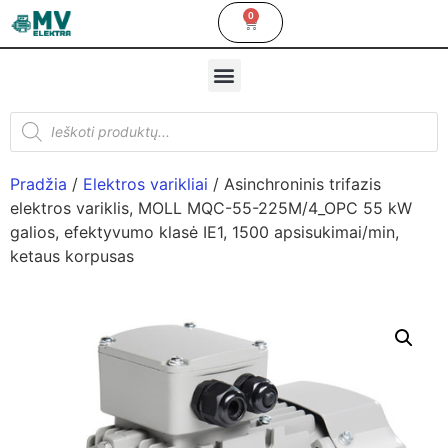
0
Pradžia
/
Elektros varikliai
/ Asinchroninis trifazis
elektros variklis, MOLL MQC-55-225M/4_OPC 55 kW
galios, efektyvumo klasė IE1, 1500 apsisukimai/min,
ketaus korpusas