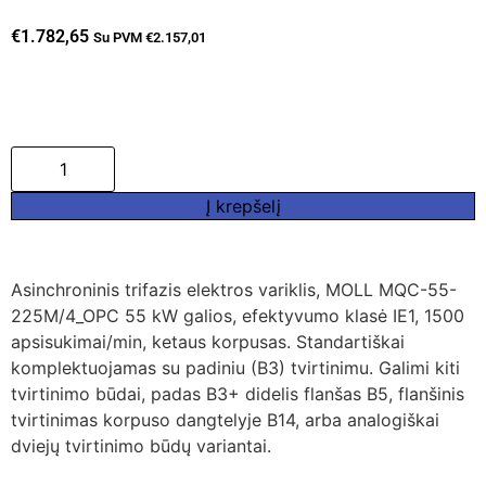
€
1.782,65
Su PVM
€
2.157,01
Į krepšelį
Asinchroninis trifazis elektros variklis, MOLL MQC-55-
225M/4_OPC 55 kW galios, efektyvumo klasė IE1, 1500
apsisukimai/min, ketaus korpusas. Standartiškai
komplektuojamas su padiniu (B3) tvirtinimu. Galimi kiti
tvirtinimo būdai, padas B3+ didelis flanšas B5, flanšinis
tvirtinimas korpuso dangtelyje B14, arba analogiškai
dviejų tvirtinimo būdų variantai.