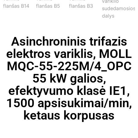
Asinchroninis trifazis
elektros variklis, MOLL
MQC-55-225M/4_OPC
55 kW galios,
efektyvumo klasė IE1,
1500 apsisukimai/min,
ketaus korpusas