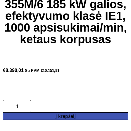
355M/6 185 kW galios,
efektyvumo klasė IE1,
1000 apsisukimai/min,
ketaus korpusas
€
8.390,01
Su PVM
€
10.151,91
Į krepšelį