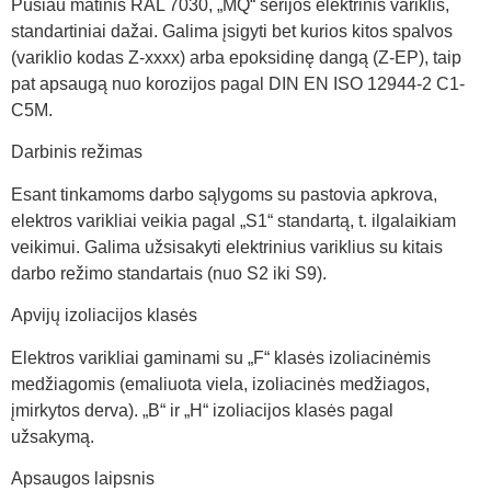
Pusiau matinis RAL 7030, „MQ“ serijos elektrinis variklis,
standartiniai dažai. Galima įsigyti bet kurios kitos spalvos
(variklio kodas Z-xxxx) arba epoksidinę dangą (Z-EP), taip
pat apsaugą nuo korozijos pagal DIN EN ISO 12944-2 C1-
C5M.
Darbinis režimas
Esant tinkamoms darbo sąlygoms su pastovia apkrova,
elektros varikliai veikia pagal „S1“ standartą, t. ilgalaikiam
veikimui. Galima užsisakyti elektrinius variklius su kitais
darbo režimo standartais (nuo S2 iki S9).
Apvijų izoliacijos klasės
Elektros varikliai gaminami su „F“ klasės izoliacinėmis
medžiagomis (emaliuota viela, izoliacinės medžiagos,
įmirkytos derva). „B“ ir „H“ izoliacijos klasės pagal
užsakymą.
Apsaugos laipsnis