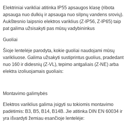
Elektriniai varikliai atitinka IP55 apsaugos klasę (ribota
apsauga nuo dulkių ir apsauga nuo silpnų vandens srovių).
Aukštesnio laipsnio elektros variklius (Z-IP56, Z-IP65) taip
pat galima užsisakyti pas mūsų vadybininkus
Guoliai
Šioje lentelėje parodyta, kokie guoliai naudojami mūsų
varikliuose. Galima užsakyti sustiprintus guolius, pradedant
nuo 160 ir didesnių (Z-VL), tepimo antgaliais (Z-NE) arba
elektra izoliuojamais guoliais:
Montavimo galimybės
Elektros variklius galima įsigyti su tokiomis montavimo
padėtimis: B3, B5, B14, B14B. Jie atitinka DIN EN 60034 ir
yra išvardyti žemiau esančioje lentelėje: