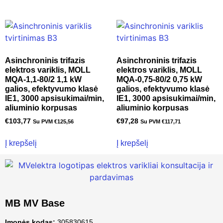
Asinchroninis trifazis
Asinchroninis trifazis
elektros variklis, MOLL
elektros variklis, MOLL
MQA-1,1-80/2 1,1 kW
MQA-0,75-80/2 0,75 kW
galios, efektyvumo klasė
galios, efektyvumo klasė
IE1, 3000 apsisukimai/min,
IE1, 3000 apsisukimai/min,
aliuminio korpusas
aliuminio korpusas
€
103,77
€
97,28
Su PVM
€
125,56
Su PVM
€
117,71
Į krepšelį
Į krepšelį
MB MV Base
Įmonės kodas:
305830615