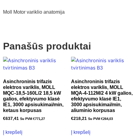
Moll Motor variklio anatomija
Panašūs produktai
Asinchroninis trifazis
Asinchroninis trifazis
elektros variklis, MOLL
elektros variklis, MOLL
MQC-18,5-160L/2 18,5 kW
MQA-4-112M/2 4 kW galios,
galios, efektyvumo klasė
efektyvumo klasė IE1,
IE1, 3000 apsisukimai/min,
3000 apsisukimai/min,
ketaus korpusas
aliuminio korpusas
€
637,41
€
218,21
Su PVM
€
771,27
Su PVM
€
264,03
Į krepšelį
Į krepšelį