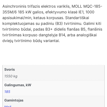
Asinchroninis trifazis elektros variklis, MOLL MQC-185-
355M/6 185 kW galios, efektyvumo klasė IE1, 1000
apsisukimai/min, ketaus korpusas. Standartiškai
komplektuojamas su padiniu (B3) tvirtinimu. Galimi kiti
tvirtinimo būdai, padas B3+ didelis flanšas B5, flanšinis
tvirtinimas korpuso dangtelyje B14, arba analogiškai
dviejų tvirtinimo būdų variantai.
Svoris
1550 kg
Galingumas, kW
185
Gamintojas
Moll