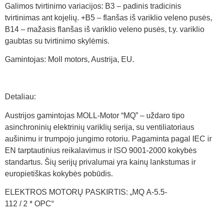
Galimos tvirtinimo variacijos: B3 – padinis tradicinis
tvirtinimas ant kojelių. +B5 – flanšas iš variklio veleno pusės,
B14 – mažasis flanšas iš variklio veleno pusės, t.y. variklio
gaubtas su tvirtinimo skylėmis.
Gamintojas: Moll motors, Austrija, EU.
Detaliau:
Austrijos gamintojas MOLL-Motor “MQ” – uždaro tipo
asinchroninių elektrinių variklių serija, su ventiliatoriaus
aušinimu ir trumpojo jungimo rotoriu. Pagaminta pagal IEC ir
EN tarptautinius reikalavimus ir ISO 9001-2000 kokybės
standartus. Šių serijų privalumai yra kainų lankstumas ir
europietiškas kokybės pobūdis.
ELEKTROS MOTORŲ PASKIRTIS: „MQ A-5.5-
112 / 2 * OPC“