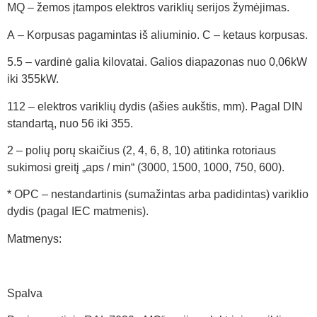
MQ – žemos įtampos elektros variklių serijos žymėjimas.
A – Korpusas pagamintas iš aliuminio. C – ketaus korpusas.
5.5 – vardinė galia kilovatai. Galios diapazonas nuo 0,06kW
iki 355kW.
112 – elektros variklių dydis (ašies aukštis, mm). Pagal DIN
standartą, nuo 56 iki 355.
2 – polių porų skaičius (2, 4, 6, 8, 10) atitinka rotoriaus
sukimosi greitį „aps / min“ (3000, 1500, 1000, 750, 600).
* OPC – nestandartinis (sumažintas arba padidintas) variklio
dydis (pagal IEC matmenis).
Matmenys:
Spalva