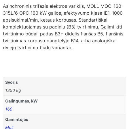
Asinchroninis trifazis elektros variklis, MOLL MQC-160-
315L/6_OPC 160 kW galios, efektyvumo klasė IE1, 1000
apsisukimai/min, ketaus korpusas. Standartiškai
komplektuojamas su padiniu (B3) tvirtinimu. Galimi kiti
tvirtinimo būdai, padas B3+ didelis flanšas B5, flanšinis
tvirtinimas korpuso dangtelyje B14, arba analogiškai
dviejų tvirtinimo būdų variantai.
Svoris
1350 kg
Galingumas, kW
160
Gamintojas
Moll