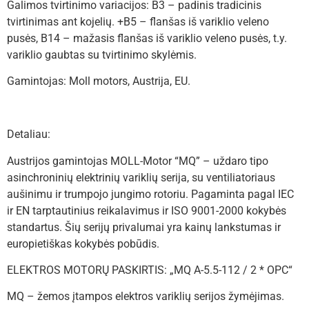
Galimos tvirtinimo variacijos: B3 – padinis tradicinis
tvirtinimas ant kojelių. +B5 – flanšas iš variklio veleno
pusės, B14 – mažasis flanšas iš variklio veleno pusės, t.y.
variklio gaubtas su tvirtinimo skylėmis.
Gamintojas: Moll motors, Austrija, EU.
Detaliau:
Austrijos gamintojas MOLL-Motor “MQ” – uždaro tipo
asinchroninių elektrinių variklių serija, su ventiliatoriaus
aušinimu ir trumpojo jungimo rotoriu. Pagaminta pagal IEC
ir EN tarptautinius reikalavimus ir ISO 9001-2000 kokybės
standartus. Šių serijų privalumai yra kainų lankstumas ir
europietiškas kokybės pobūdis.
ELEKTROS MOTORŲ PASKIRTIS: „MQ A-5.5-112 / 2 * OPC“
MQ – žemos įtampos elektros variklių serijos žymėjimas.