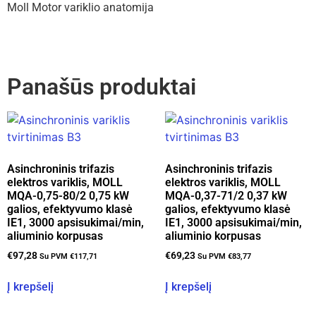
Moll Motor variklio anatomija
Panašūs produktai
Asinchroninis trifazis
Asinchroninis trifazis
elektros variklis, MOLL
elektros variklis, MOLL
MQA-0,75-80/2 0,75 kW
MQA-0,37-71/2 0,37 kW
galios, efektyvumo klasė
galios, efektyvumo klasė
IE1, 3000 apsisukimai/min,
IE1, 3000 apsisukimai/min,
aliuminio korpusas
aliuminio korpusas
€
97,28
€
69,23
Su PVM
€
117,71
Su PVM
€
83,77
Į krepšelį
Į krepšelį