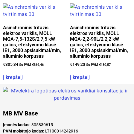
Asinchroninis trifazis
Asinchroninis trifazis
elektros variklis, MOLL
elektros variklis, MOLL
MQA-7,5-132S/2 7,5 kW
MQA-2,2-90L/2 2,2 kW
galios, efektyvumo klasė
galios, efektyvumo klasė
IE1, 3000 apsisukimai/min,
IE1, 3000 apsisukimai/min,
aliuminio korpusas
aliuminio korpusas
€
305,34
€
149,23
Su PVM
€
369,46
Su PVM
€
180,57
Į krepšelį
Į krepšelį
MB MV Base
Įmonės kodas:
305830615
PVM mokėtojo kodas:
LT100014242916