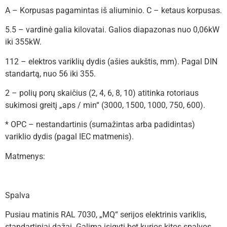
A – Korpusas pagamintas iš aliuminio. C – ketaus korpusas.
5.5 – vardinė galia kilovatai. Galios diapazonas nuo 0,06kW
iki 355kW.
112 – elektros variklių dydis (ašies aukštis, mm). Pagal DIN
standartą, nuo 56 iki 355.
2 – polių porų skaičius (2, 4, 6, 8, 10) atitinka rotoriaus
sukimosi greitį „aps / min“ (3000, 1500, 1000, 750, 600).
* OPC – nestandartinis (sumažintas arba padidintas)
variklio dydis (pagal IEC matmenis).
Matmenys:
Spalva
Pusiau matinis RAL 7030, „MQ“ serijos elektrinis variklis,
standartiniai dažai. Galima įsigyti bet kurios kitos spalvos