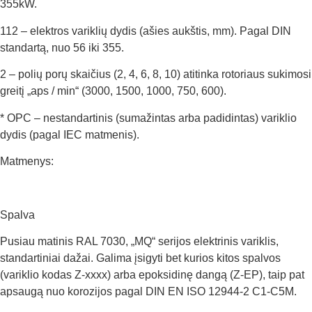
355kW.
112 – elektros variklių dydis (ašies aukštis, mm). Pagal DIN
standartą, nuo 56 iki 355.
2 – polių porų skaičius (2, 4, 6, 8, 10) atitinka rotoriaus sukimosi
greitį „aps / min“ (3000, 1500, 1000, 750, 600).
* OPC – nestandartinis (sumažintas arba padidintas) variklio
dydis (pagal IEC matmenis).
Matmenys:
Spalva
Pusiau matinis RAL 7030, „MQ“ serijos elektrinis variklis,
standartiniai dažai. Galima įsigyti bet kurios kitos spalvos
(variklio kodas Z-xxxx) arba epoksidinę dangą (Z-EP), taip pat
apsaugą nuo korozijos pagal DIN EN ISO 12944-2 C1-C5M.