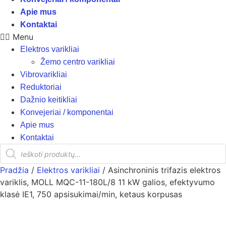
Apie mus
Kontaktai
Menu
Elektros varikliai
Žemo centro varikliai
Vibrovarikliai
Reduktoriai
Dažnio keitikliai
Konvejeriai / komponentai
Apie mus
Kontaktai
Products
search
Pradžia
/
Elektros varikliai
/ Asinchroninis trifazis elektros
variklis, MOLL MQC-11-180L/8 11 kW galios, efektyvumo
klasė IE1, 750 apsisukimai/min, ketaus korpusas