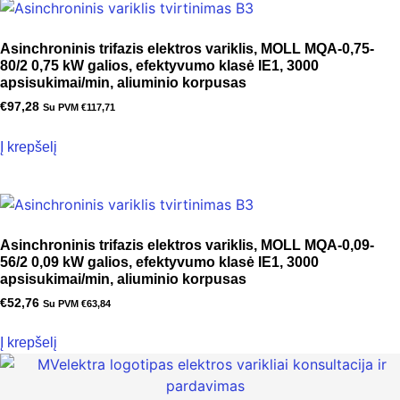
Asinchroninis trifazis elektros variklis, MOLL MQA-0,75-
80/2 0,75 kW galios, efektyvumo klasė IE1, 3000
apsisukimai/min, aliuminio korpusas
€
97,28
Su PVM
€
117,71
Į krepšelį
Asinchroninis trifazis elektros variklis, MOLL MQA-0,09-
56/2 0,09 kW galios, efektyvumo klasė IE1, 3000
apsisukimai/min, aliuminio korpusas
€
52,76
Su PVM
€
63,84
Į krepšelį