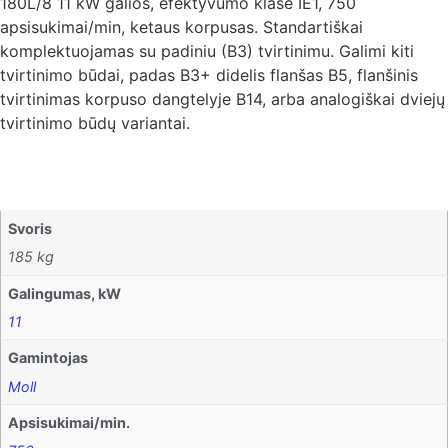
11-
180L/8 11 kW galios, efektyvumo klasė IE1, 750
180L/8
apsisukimai/min, ketaus korpusas. Standartiškai
11
kW
komplektuojamas su padiniu (B3) tvirtinimu. Galimi kiti
galios,
tvirtinimo būdai, padas B3+ didelis flanšas B5, flanšinis
efektyvumo
klasė
tvirtinimas korpuso dangtelyje B14, arba analogiškai dviejų
IE1,
tvirtinimo būdų variantai.
750
apsisukimai/min,
ketaus
korpusas
Svoris
185 kg
Galingumas, kW
11
Gamintojas
Moll
Apsisukimai/min.