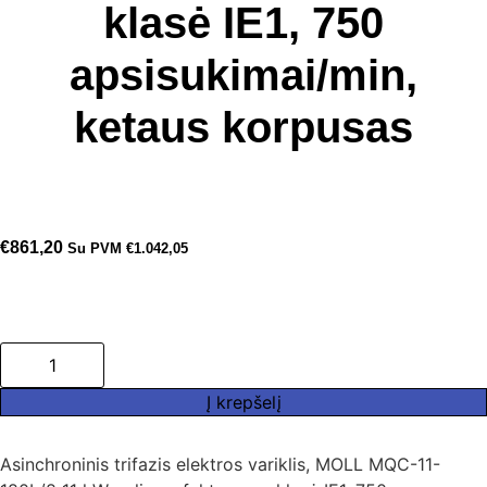
klasė IE1, 750
apsisukimai/min,
ketaus korpusas
€
861,20
Su PVM
€
1.042,05
produkto
kiekis:
Asinchroninis
trifazis
Į krepšelį
elektros
variklis,
MOLL
Asinchroninis trifazis elektros variklis, MOLL MQC-11-
MQC-