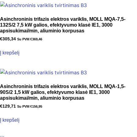
Asinchroninis trifazis elektros variklis, MOLL MQA-7,5-
132S/2 7,5 kW galios, efektyvumo klasė IE1, 3000
apsisukimai/min, aliuminio korpusas
€
305,34
Su PVM
€
369,46
Į krepšelį
Asinchroninis trifazis elektros variklis, MOLL MQA-1,5-
90S/2 1,5 kW galios, efektyvumo klasė IE1, 3000
apsisukimai/min, aliuminio korpusas
€
129,71
Su PVM
€
156,95
Į krepšelį