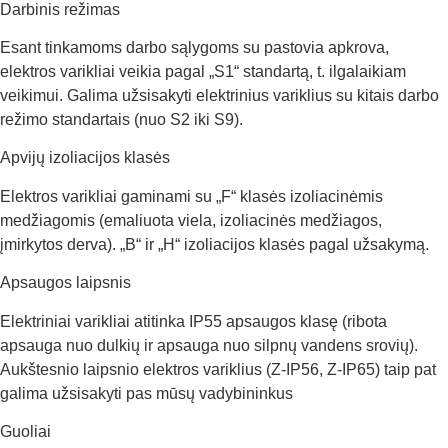
Darbinis režimas
Esant tinkamoms darbo sąlygoms su pastovia apkrova,
elektros varikliai veikia pagal „S1“ standartą, t. ilgalaikiam
veikimui. Galima užsisakyti elektrinius variklius su kitais darbo
režimo standartais (nuo S2 iki S9).
Apvijų izoliacijos klasės
Elektros varikliai gaminami su „F“ klasės izoliacinėmis
medžiagomis (emaliuota viela, izoliacinės medžiagos,
įmirkytos derva). „B“ ir „H“ izoliacijos klasės pagal užsakymą.
Apsaugos laipsnis
Elektriniai varikliai atitinka IP55 apsaugos klasę (ribota
apsauga nuo dulkių ir apsauga nuo silpnų vandens srovių).
Aukštesnio laipsnio elektros variklius (Z-IP56, Z-IP65) taip pat
galima užsisakyti pas mūsų vadybininkus
Guoliai