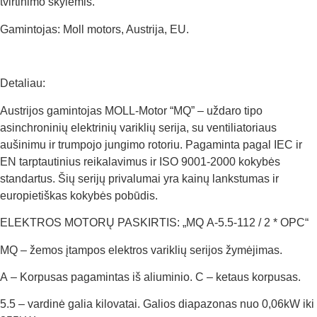
tvirtinimo skylėmis.
Gamintojas: Moll motors, Austrija, EU.
Detaliau:
Austrijos gamintojas MOLL-Motor “MQ” – uždaro tipo
asinchroninių elektrinių variklių serija, su ventiliatoriaus
aušinimu ir trumpojo jungimo rotoriu. Pagaminta pagal IEC ir
EN tarptautinius reikalavimus ir ISO 9001-2000 kokybės
standartus. Šių serijų privalumai yra kainų lankstumas ir
europietiškas kokybės pobūdis.
ELEKTROS MOTORŲ PASKIRTIS: „MQ A-5.5-112 / 2 * OPC“
MQ – žemos įtampos elektros variklių serijos žymėjimas.
A – Korpusas pagamintas iš aliuminio. C – ketaus korpusas.
5.5 – vardinė galia kilovatai. Galios diapazonas nuo 0,06kW iki