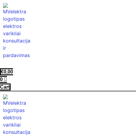
€
0,00
0
Cart