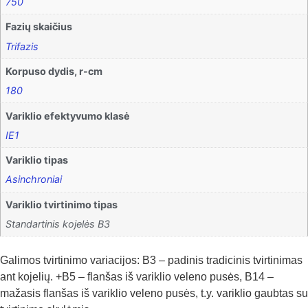
750
Fazių skaičius
Trifazis
Korpuso dydis, r-cm
180
Variklio efektyvumo klasė
IE1
Variklio tipas
Asinchroniai
Variklio tvirtinimo tipas
Standartinis kojelės B3
Galimos tvirtinimo variacijos: B3 – padinis tradicinis tvirtinimas
ant kojelių. +B5 – flanšas iš variklio veleno pusės, B14 –
mažasis flanšas iš variklio veleno pusės, t.y. variklio gaubtas su