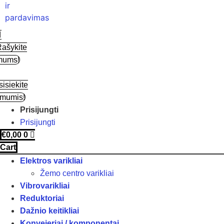
ašykite
mums!
isiekite
 mumis!
Prisijungti
Prisijungti
€
0,00
0
Cart
Elektros varikliai
Žemo centro varikliai
Vibrovarikliai
Reduktoriai
Dažnio keitikliai
Konvejeriai / komponentai