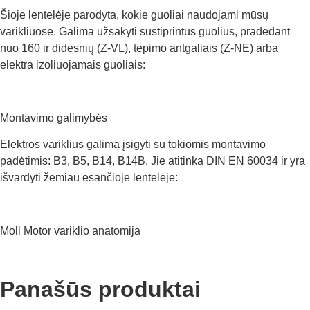
Šioje lentelėje parodyta, kokie guoliai naudojami mūsų
varikliuose. Galima užsakyti sustiprintus guolius, pradedant
nuo 160 ir didesnių (Z-VL), tepimo antgaliais (Z-NE) arba
elektra izoliuojamais guoliais:
Montavimo galimybės
Elektros variklius galima įsigyti su tokiomis montavimo
padėtimis: B3, B5, B14, B14B. Jie atitinka DIN EN 60034 ir yra
išvardyti žemiau esančioje lentelėje:
Moll Motor variklio anatomija
Panašūs produktai