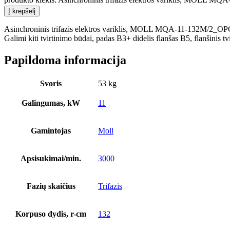
Į krepšelį
Asinchroninis trifazis elektros variklis, MOLL MQA-11-132M/2_OPC 1
Galimi kiti tvirtinimo būdai, padas B3+ didelis flanšas B5, flanšinis t
Papildoma informacija
Svoris
53 kg
Galingumas, kW
11
Gamintojas
Moll
Apsisukimai/min.
3000
Fazių skaičius
Trifazis
Korpuso dydis, r-cm
132