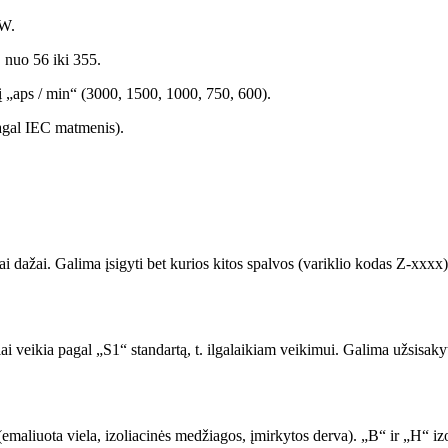
kW.
, nuo 56 iki 355.
itį „aps / min“ (3000, 1500, 1000, 750, 600).
pagal IEC matmenis).
ai dažai. Galima įsigyti bet kurios kitos spalvos (variklio kodas Z-xxx
 veikia pagal „S1“ standartą, t. ilgalaikiam veikimui. Galima užsisakyti 
emaliuota viela, izoliacinės medžiagos, įmirkytos derva). „B“ ir „H“ iz