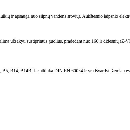
 dulkių ir apsauga nuo silpnų vandens srovių). Aukštesnio laipsnio elekt
lima užsakyti sustiprintus guolius, pradedant nuo 160 ir didesnių (Z-VL
, B5, B14, B14B. Jie atitinka DIN EN 60034 ir yra išvardyti žemiau esa