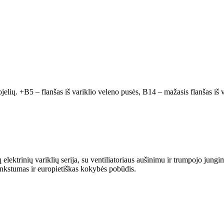
ojelių. +B5 – flanšas iš variklio veleno pusės, B14 – mažasis flanšas iš v
trinių variklių serija, su ventiliatoriaus aušinimu ir trumpojo jungim
ankstumas ir europietiškas kokybės pobūdis.