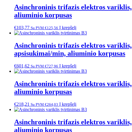
Asinchroninis trifazis elektros varik
aliuminio korpusas
€
103,77
Į krepšelį
Su PVM
€
125,56
Asinchroninis trifazis elektros varik
apsisukimai/min, aliuminio korpusas
€
601,62
Į krepšelį
Su PVM
€
727,96
Asinchroninis trifazis elektros varik
aliuminio korpusas
€
218,21
Į krepšelį
Su PVM
€
264,03
Asinchroninis trifazis elektros varik
aliuminio korpusas