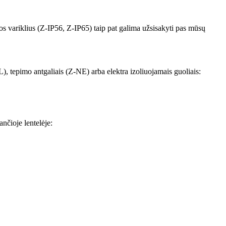
ros variklius (Z-IP56, Z-IP65) taip pat galima užsisakyti pas mūsų
), tepimo antgaliais (Z-NE) arba elektra izoliuojamais guoliais:
nčioje lentelėje: