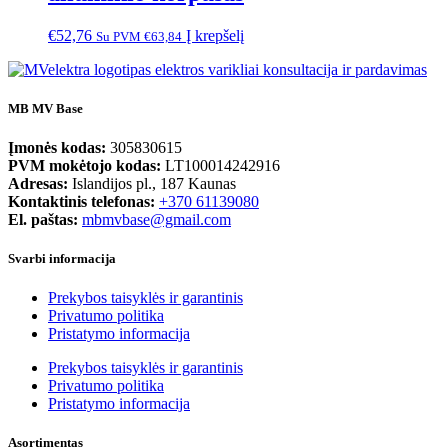
€
52,76
Į krepšelį
Su PVM
€
63,84
MB MV Base
Įmonės kodas:
305830615
PVM mokėtojo kodas:
LT100014242916
Adresas:
Islandijos pl., 187 Kaunas
Kontaktinis telefonas:
+370 61139080
El. paštas:
mbmvbase@gmail.com
Svarbi informacija
Prekybos taisyklės ir garantinis
Privatumo politika
Pristatymo informacija
Prekybos taisyklės ir garantinis
Privatumo politika
Pristatymo informacija
Asortimentas