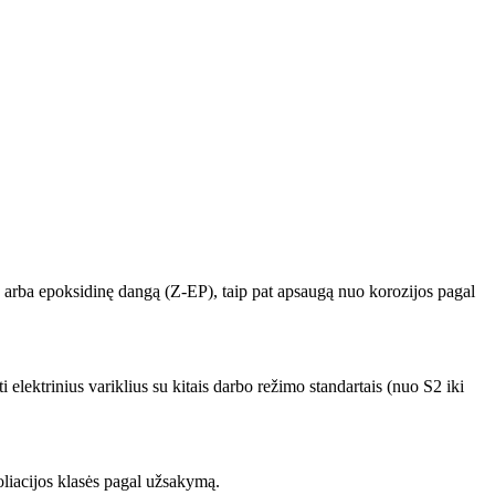
x) arba epoksidinę dangą (Z-EP), taip pat apsaugą nuo korozijos pagal
elektrinius variklius su kitais darbo režimo standartais (nuo S2 iki
oliacijos klasės pagal užsakymą.