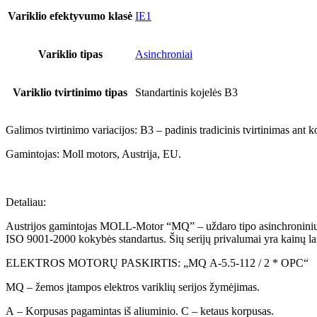
Variklio efektyvumo klasė
IE1
Variklio tipas
Asinchroniai
Variklio tvirtinimo tipas
Standartinis kojelės B3
Galimos tvirtinimo variacijos: B3 – padinis tradicinis tvirtinimas ant k
Gamintojas: Moll motors, Austrija, EU.
Detaliau:
Austrijos gamintojas MOLL-Motor “MQ” – uždaro tipo asinchroninių elek
ISO 9001-2000 kokybės standartus. Šių serijų privalumai yra kainų l
ELEKTROS MOTORŲ PASKIRTIS: „MQ A-5.5-112 / 2 * OPC“
MQ – žemos įtampos elektros variklių serijos žymėjimas.
A – Korpusas pagamintas iš aliuminio. C – ketaus korpusas.