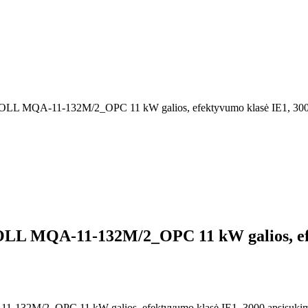
is, MOLL MQA-11-132M/2_OPC 11 kW galios, efektyvumo klasė IE1, 300
, MOLL MQA-11-132M/2_OPC 11 kW galios, e
QA-11-132M/2_OPC 11 kW galios, efektyvumo klasė IE1, 3000 apsisukim