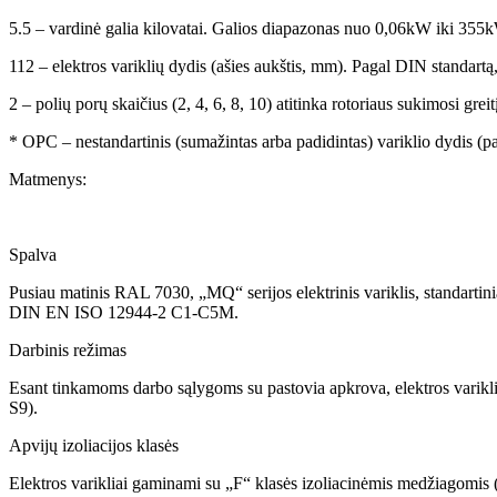
5.5 – vardinė galia kilovatai. Galios diapazonas nuo 0,06kW iki 355
112 – elektros variklių dydis (ašies aukštis, mm). Pagal DIN standartą
2 – polių porų skaičius (2, 4, 6, 8, 10) atitinka rotoriaus sukimosi gre
* OPC – nestandartinis (sumažintas arba padidintas) variklio dydis (
Matmenys:
Spalva
Pusiau matinis RAL 7030, „MQ“ serijos elektrinis variklis, standartini
DIN EN ISO 12944-2 C1-C5M.
Darbinis režimas
Esant tinkamoms darbo sąlygoms su pastovia apkrova, elektros varikliai
S9).
Apvijų izoliacijos klasės
Elektros varikliai gaminami su „F“ klasės izoliacinėmis medžiagomis (