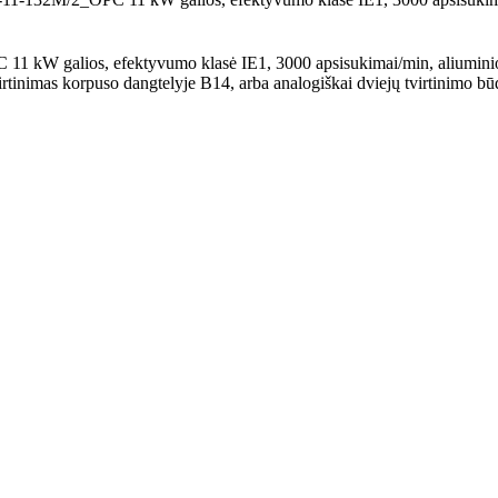
1 kW galios, efektyvumo klasė IE1, 3000 apsisukimai/min, aliuminio 
virtinimas korpuso dangtelyje B14, arba analogiškai dviejų tvirtinimo bū