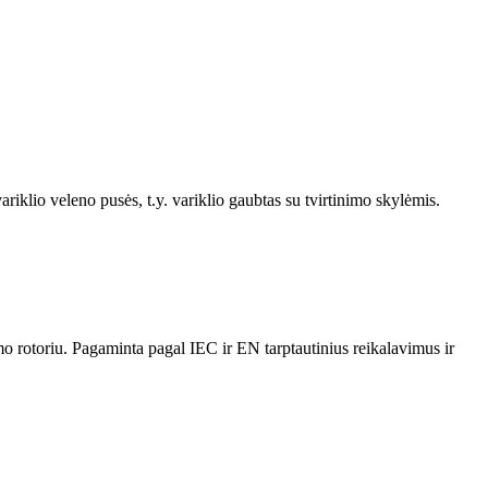
ariklio veleno pusės, t.y. variklio gaubtas su tvirtinimo skylėmis.
o rotoriu. Pagaminta pagal IEC ir EN tarptautinius reikalavimus ir