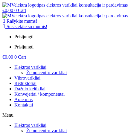
€
0,00
0
Cart
Rašykite mums!
Susisiekite su mumis!
Prisijungti
Prisijungti
€
0,00
0
Cart
Elektros varikliai
Žemo centro varikliai
Vibrovarikliai
Reduktoriai
Dažnio keitikliai
Konvejeriai / komponentai
Apie mus
Kontaktai
Menu
Elektros varikliai
Žemo centro varikliai