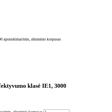
0 apsisukimai/min, aliuminio korpusas
fektyvumo klasė IE1, 3000
ai/min, aliuminio korpusas