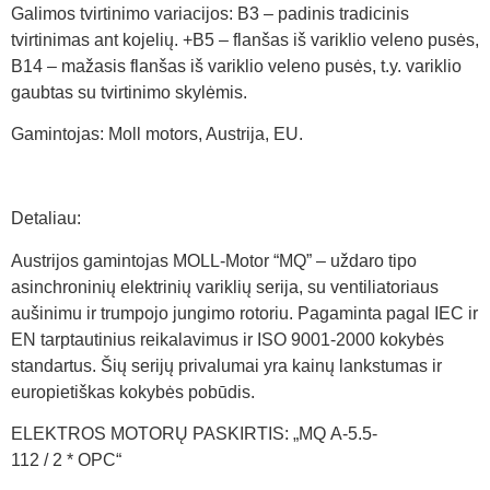
Galimos tvirtinimo variacijos: B3 – padinis tradicinis
tvirtinimas ant kojelių. +B5 – flanšas iš variklio veleno pusės,
B14 – mažasis flanšas iš variklio veleno pusės, t.y. variklio
gaubtas su tvirtinimo skylėmis.
Gamintojas: Moll motors, Austrija, EU.
Detaliau:
Austrijos gamintojas MOLL-Motor “MQ” – uždaro tipo
asinchroninių elektrinių variklių serija, su ventiliatoriaus
aušinimu ir trumpojo jungimo rotoriu. Pagaminta pagal IEC ir
EN tarptautinius reikalavimus ir ISO 9001-2000 kokybės
standartus. Šių serijų privalumai yra kainų lankstumas ir
europietiškas kokybės pobūdis.
ELEKTROS MOTORŲ PASKIRTIS: „MQ A-5.5-
112 / 2 * OPC“