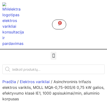
0
Pradžia
/
Elektros varikliai
/ Asinchroninis trifazis
elektros variklis, MOLL MQA-0,75-90S/6 0,75 kW galios,
efektyvumo klasė IE1, 1000 apsisukimai/min, aliuminio
korpusas