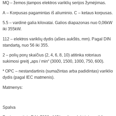
MQ – žemos įtampos elektros variklių serijos žymėjimas.
A – Korpusas pagamintas iš aliuminio. C – ketaus korpusas.
5.5 – vardinė galia kilovatai. Galios diapazonas nuo 0,06kW
iki 355kW.
112 – elektros variklių dydis (ašies aukštis, mm). Pagal DIN
standartą, nuo 56 iki 355.
2 – polių porų skaičius (2, 4, 6, 8, 10) atitinka rotoriaus
sukimosi greitį „aps / min“ (3000, 1500, 1000, 750, 600).
* OPC – nestandartinis (sumažintas arba padidintas) variklio
dydis (pagal IEC matmenis).
Matmenys:
Spalva