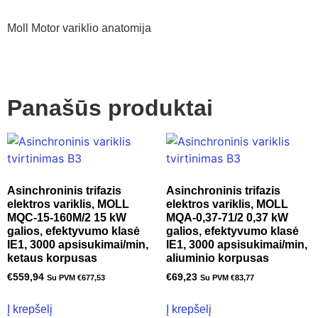
Moll Motor variklio anatomija
Panašūs produktai
Asinchroninis trifazis
Asinchroninis trifazis
elektros variklis, MOLL
elektros variklis, MOLL
MQC-15-160M/2 15 kW
MQA-0,37-71/2 0,37 kW
galios, efektyvumo klasė
galios, efektyvumo klasė
IE1, 3000 apsisukimai/min,
IE1, 3000 apsisukimai/min,
ketaus korpusas
aliuminio korpusas
€
559,94
€
69,23
Su PVM
€
677,53
Su PVM
€
83,77
Į krepšelį
Į krepšelį