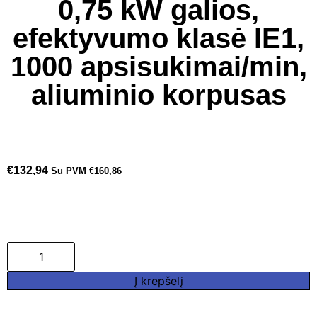
0,75 kW galios,
efektyvumo klasė IE1,
1000 apsisukimai/min,
aliuminio korpusas
€
132,94
Su PVM
€
160,86
Į krepšelį