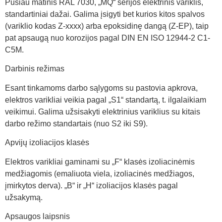
Pusiau matinis RAL 7030, „MQ“ serijos elektrinis variklis,
standartiniai dažai. Galima įsigyti bet kurios kitos spalvos
(variklio kodas Z-xxxx) arba epoksidinę dangą (Z-EP), taip
pat apsaugą nuo korozijos pagal DIN EN ISO 12944-2 C1-
C5M.
Darbinis režimas
Esant tinkamoms darbo sąlygoms su pastovia apkrova,
elektros varikliai veikia pagal „S1“ standartą, t. ilgalaikiam
veikimui. Galima užsisakyti elektrinius variklius su kitais
darbo režimo standartais (nuo S2 iki S9).
Apvijų izoliacijos klasės
Elektros varikliai gaminami su „F“ klasės izoliacinėmis
medžiagomis (emaliuota viela, izoliacinės medžiagos,
įmirkytos derva). „B“ ir „H“ izoliacijos klasės pagal
užsakymą.
Apsaugos laipsnis