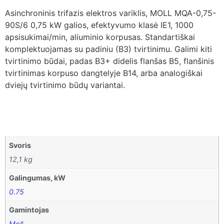
Asinchroninis trifazis elektros variklis, MOLL MQA-0,75-
90S/6 0,75 kW galios, efektyvumo klasė IE1, 1000
apsisukimai/min, aliuminio korpusas. Standartiškai
komplektuojamas su padiniu (B3) tvirtinimu. Galimi kiti
tvirtinimo būdai, padas B3+ didelis flanšas B5, flanšinis
tvirtinimas korpuso dangtelyje B14, arba analogiškai
dviejų tvirtinimo būdų variantai.
Svoris
12,1 kg
Galingumas, kW
0.75
Gamintojas
Moll