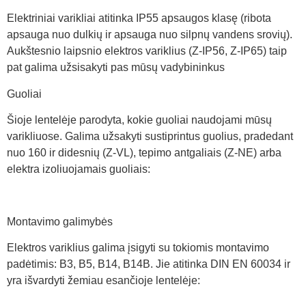
Elektriniai varikliai atitinka IP55 apsaugos klasę (ribota
apsauga nuo dulkių ir apsauga nuo silpnų vandens srovių).
Aukštesnio laipsnio elektros variklius (Z-IP56, Z-IP65) taip
pat galima užsisakyti pas mūsų vadybininkus
Guoliai
Šioje lentelėje parodyta, kokie guoliai naudojami mūsų
varikliuose. Galima užsakyti sustiprintus guolius, pradedant
nuo 160 ir didesnių (Z-VL), tepimo antgaliais (Z-NE) arba
elektra izoliuojamais guoliais:
Montavimo galimybės
Elektros variklius galima įsigyti su tokiomis montavimo
padėtimis: B3, B5, B14, B14B. Jie atitinka DIN EN 60034 ir
yra išvardyti žemiau esančioje lentelėje: