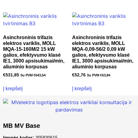
Asinchroninis trifazis
Asinchroninis trifazis
elektros variklis, MOLL
elektros variklis, MOLL
MQA-15-160M/2 15 kW
MQA-0,09-56/2 0,09 kW
galios, efektyvumo klasė
galios, efektyvumo klasė
IE1, 3000 apsisukimai/min,
IE1, 3000 apsisukimai/min,
aliuminio korpusas
aliuminio korpusas
€
531,85
€
52,76
Su PVM
€
643,54
Su PVM
€
63,84
Į krepšelį
Į krepšelį
MB MV Base
Įmonės kodas:
305830615