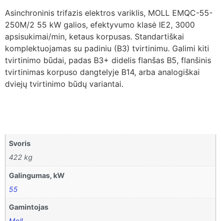
Asinchroninis trifazis elektros variklis, MOLL EMQC-55-
250M/2 55 kW galios, efektyvumo klasė IE2, 3000
apsisukimai/min, ketaus korpusas. Standartiškai
komplektuojamas su padiniu (B3) tvirtinimu. Galimi kiti
tvirtinimo būdai, padas B3+ didelis flanšas B5, flanšinis
tvirtinimas korpuso dangtelyje B14, arba analogiškai
dviejų tvirtinimo būdų variantai.
Svoris
422 kg
Galingumas, kW
55
Gamintojas
Moll