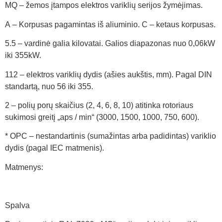
MQ – žemos įtampos elektros variklių serijos žymėjimas.
A – Korpusas pagamintas iš aliuminio. C – ketaus korpusas.
5.5 – vardinė galia kilovatai. Galios diapazonas nuo 0,06kW
iki 355kW.
112 – elektros variklių dydis (ašies aukštis, mm). Pagal DIN
standartą, nuo 56 iki 355.
2 – polių porų skaičius (2, 4, 6, 8, 10) atitinka rotoriaus
sukimosi greitį „aps / min“ (3000, 1500, 1000, 750, 600).
* OPC – nestandartinis (sumažintas arba padidintas) variklio
dydis (pagal IEC matmenis).
Matmenys:
Spalva