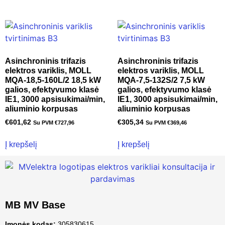
Asinchroninis trifazis
Asinchroninis trifazis
elektros variklis, MOLL
elektros variklis, MOLL
MQA-18,5-160L/2 18,5 kW
MQA-7,5-132S/2 7,5 kW
galios, efektyvumo klasė
galios, efektyvumo klasė
IE1, 3000 apsisukimai/min,
IE1, 3000 apsisukimai/min,
aliuminio korpusas
aliuminio korpusas
€
601,62
€
305,34
Su PVM
€
727,96
Su PVM
€
369,46
Į krepšelį
Į krepšelį
MB MV Base
Įmonės kodas:
305830615