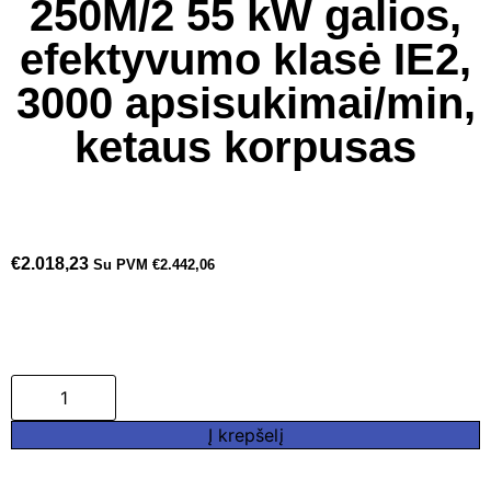
250M/2 55 kW galios,
efektyvumo klasė IE2,
3000 apsisukimai/min,
ketaus korpusas
€
2.018,23
Su PVM
€
2.442,06
Į krepšelį