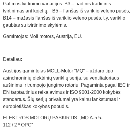
Galimos tvirtinimo variacijos: B3 – padinis tradicinis
tvirtinimas ant kojelių. +B5 – flanšas iš variklio veleno pusės,
B14 – mažasis flanšas iš variklio veleno pusės, t.y. variklio
gaubtas su tvirtinimo skylėmis.
Gamintojas: Moll motors, Austrija, EU.
Detaliau:
Austrijos gamintojas MOLL-Motor “MQ” – uždaro tipo
asinchroninių elektrinių variklių serija, su ventiliatoriaus
aušinimu ir trumpojo jungimo rotoriu. Pagaminta pagal IEC ir
EN tarptautinius reikalavimus ir ISO 9001-2000 kokybės
standartus. Šių serijų privalumai yra kainų lankstumas ir
europietiškas kokybės pobūdis.
ELEKTROS MOTORŲ PASKIRTIS: „MQ A-5.5-
112 / 2 * OPC“