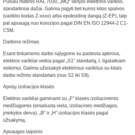
Pusiau matinis RAL 7030, „MQ“ serijos elektrinis variklis,
standartiniai dažai. Galima įsigyti bet kurios kitos spalvos
(variklio kodas Z-xxxx) arba epoksidinę dangą (Z-EP), taip
pat apsaugą nuo korozijos pagal DIN EN ISO 12944-2 C1-
C5M.
Darbinis režimas
Esant tinkamoms darbo sąlygoms su pastovia apkrova,
elektros varikliai veikia pagal „S1“ standartą, t. ilgalaikiam
veikimui. Galima užsisakyti elektrinius variklius su kitais
darbo režimo standartais (nuo S2 iki S9).
Apvijų izoliacijos klasės
Elektros varikliai gaminami su „F“ klasės izoliacinėmis
medžiagomis (emaliuota viela, izoliacinės medžiagos,
įmirkytos derva). „B“ ir „H“ izoliacijos klasės pagal
užsakymą.
Apsaugos laipsnis