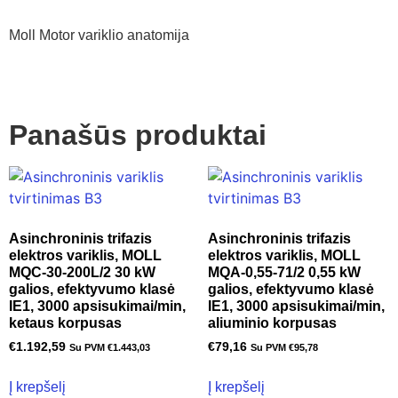
Moll Motor variklio anatomija
Panašūs produktai
Asinchroninis trifazis
Asinchroninis trifazis
elektros variklis, MOLL
elektros variklis, MOLL
MQC-30-200L/2 30 kW
MQA-0,55-71/2 0,55 kW
galios, efektyvumo klasė
galios, efektyvumo klasė
IE1, 3000 apsisukimai/min,
IE1, 3000 apsisukimai/min,
ketaus korpusas
aliuminio korpusas
€
1.192,59
€
79,16
Su PVM
€
1.443,03
Su PVM
€
95,78
Į krepšelį
Į krepšelį