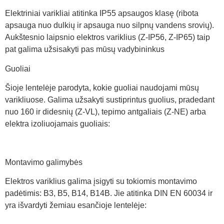
Elektriniai varikliai atitinka IP55 apsaugos klasę (ribota
apsauga nuo dulkių ir apsauga nuo silpnų vandens srovių).
Aukštesnio laipsnio elektros variklius (Z-IP56, Z-IP65) taip
pat galima užsisakyti pas mūsų vadybininkus
Guoliai
Šioje lentelėje parodyta, kokie guoliai naudojami mūsų
varikliuose. Galima užsakyti sustiprintus guolius, pradedant
nuo 160 ir didesnių (Z-VL), tepimo antgaliais (Z-NE) arba
elektra izoliuojamais guoliais:
Montavimo galimybės
Elektros variklius galima įsigyti su tokiomis montavimo
padėtimis: B3, B5, B14, B14B. Jie atitinka DIN EN 60034 ir
yra išvardyti žemiau esančioje lentelėje: