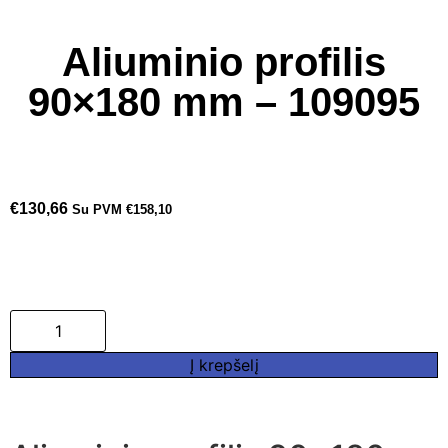
Aliuminio profilis
90×180 mm – 109095
€
130,66
Su PVM
€
158,10
Į krepšelį