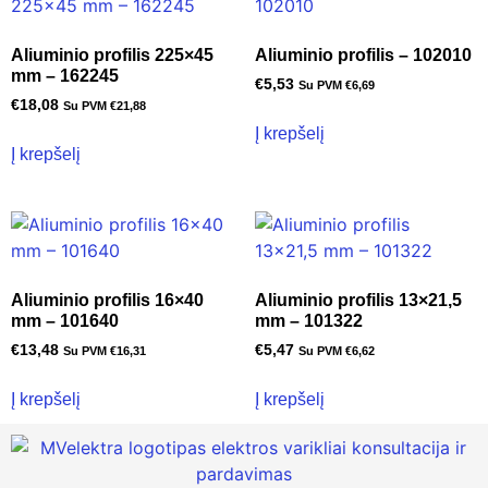
Aliuminio profilis 225×45
Aliuminio profilis – 102010
mm – 162245
€
5,53
Su PVM
€
6,69
€
18,08
Su PVM
€
21,88
Į krepšelį
Į krepšelį
Aliuminio profilis 16×40
Aliuminio profilis 13×21,5
mm – 101640
mm – 101322
€
13,48
€
5,47
Su PVM
€
16,31
Su PVM
€
6,62
Į krepšelį
Į krepšelį