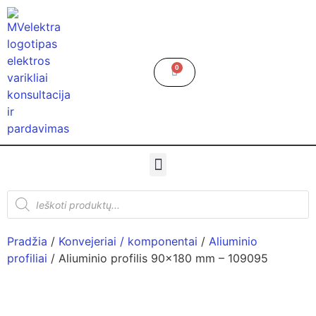
0
Pradžia
/
Konvejeriai / komponentai
/
Aliuminio
profiliai
/ Aliuminio profilis 90×180 mm – 109095