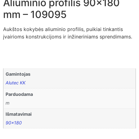
Aliuminio profilis 90×180
mm – 109095
Aukštos kokybės aliuminio profilis, puikiai tinkantis
įvairioms konstrukcijoms ir inžineriniams sprendimams.
Gamintojas
Alutec KK
Parduodama
m
Išmatavimai
90×180