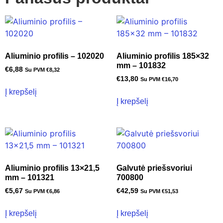
Aliuminio profilis – 102020
Aliuminio profilis 185×32
mm – 101832
€
6,88
Su PVM
€
8,32
€
13,80
Su PVM
€
16,70
Į krepšelį
Į krepšelį
Aliuminio profilis 13×21,5
Galvutė priešsvoriui
mm – 101321
700800
€
5,67
€
42,59
Su PVM
€
6,86
Su PVM
€
51,53
Į krepšelį
Į krepšelį