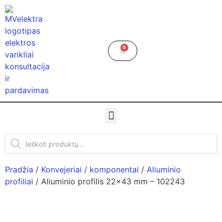
0
Pradžia
/
Konvejeriai / komponentai
/
Aliuminio
profiliai
/ Aliuminio profilis 22×43 mm – 102243