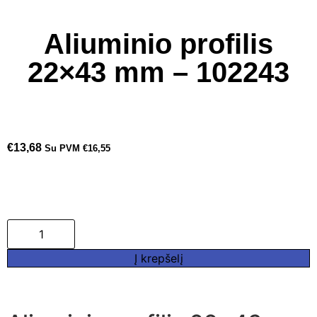
Aliuminio profilis
22×43 mm – 102243
€
13,68
Su PVM
€
16,55
Į krepšelį