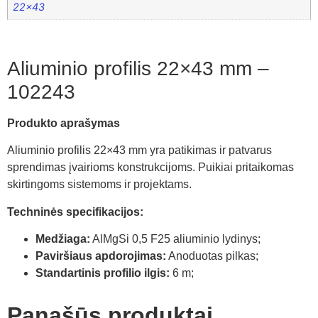
22×43
Aliuminio profilis 22×43 mm –
102243
Produkto aprašymas
Aliuminio profilis 22×43 mm yra patikimas ir patvarus
sprendimas įvairioms konstrukcijoms. Puikiai pritaikomas
skirtingoms sistemoms ir projektams.
Techninės specifikacijos:
Medžiaga:
AlMgSi 0,5 F25 aliuminio lydinys;
Paviršiaus apdorojimas:
Anoduotas pilkas;
Standartinis profilio ilgis:
6 m;
Panašūs produktai