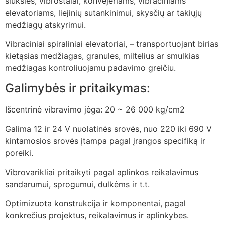
šiukšles, vibrostalai, konvejeriams, vibraciniams
elevatoriams, liejinių sutankinimui, skysčių ar takiųjų
medžiagų atskyrimui.
Vibraciniai spiraliniai elevatoriai, – transportuojant birias
kietąsias medžiagas, granules, miltelius ar smulkias
medžiagas kontroliuojamu padavimo greičiu.
Galimybės ir pritaikymas:
Išcentrinė vibravimo jėga: 20 ~ 26 000 kg/cm2
Galima 12 ir 24 V nuolatinės srovės, nuo 220 iki 690 V
kintamosios srovės įtampa pagal įrangos specifiką ir
poreiki.
Vibrovarikliai pritaikyti pagal aplinkos reikalavimus
sandarumui, sprogumui, dulkėms ir t.t.
Optimizuota konstrukcija ir komponentai, pagal
konkrečius projektus, reikalavimus ir aplinkybes.