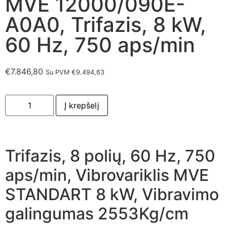
MVE 12000/090E-
A0A0, Trifazis, 8 kW,
60 Hz, 750 aps/min
€
7.846,80
Su PVM
€
9.494,63
Į krepšelį
Trifazis, 8 polių, 60 Hz, 750
aps/min, Vibrovariklis MVE
STANDART 8 kW, Vibravimo
galingumas 2553Kg/cm