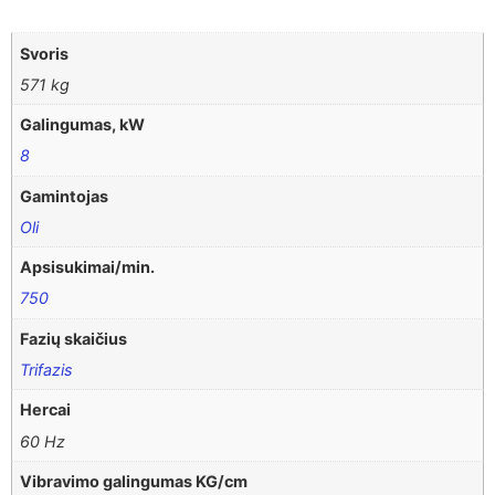
Svoris
571 kg
Galingumas, kW
8
Gamintojas
Oli
Apsisukimai/min.
750
Fazių skaičius
Trifazis
Hercai
60 Hz
Vibravimo galingumas KG/cm