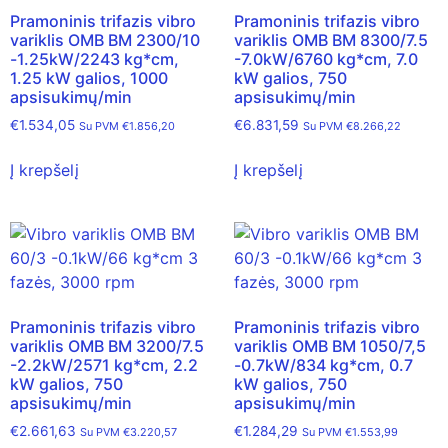
Pramoninis trifazis vibro
Pramoninis trifazis vibro
variklis OMB BM 2300/10
variklis OMB BM 8300/7.5
-1.25kW/2243 kg*cm,
-7.0kW/6760 kg*cm, 7.0
1.25 kW galios, 1000
kW galios, 750
apsisukimų/min
apsisukimų/min
€
1.534,05
€
6.831,59
Su PVM
€
1.856,20
Su PVM
€
8.266,22
Į krepšelį
Į krepšelį
Pramoninis trifazis vibro
Pramoninis trifazis vibro
variklis OMB BM 3200/7.5
variklis OMB BM 1050/7,5
-2.2kW/2571 kg*cm, 2.2
-0.7kW/834 kg*cm, 0.7
kW galios, 750
kW galios, 750
apsisukimų/min
apsisukimų/min
€
2.661,63
€
1.284,29
Su PVM
€
3.220,57
Su PVM
€
1.553,99