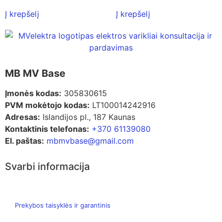
Į krepšelį
Į krepšelį
MB MV Base
Įmonės kodas:
305830615
PVM mokėtojo kodas:
LT100014242916
Adresas:
Islandijos pl., 187 Kaunas
Kontaktinis telefonas:
+370 61139080
El. paštas:
mbmvbase@gmail.com
Svarbi informacija
Prekybos taisyklės ir garantinis