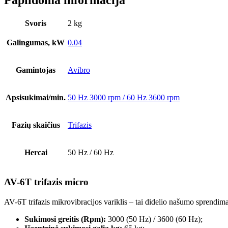
Papildoma informacija
Svoris
2 kg
Galingumas, kW
0.04
Gamintojas
Avibro
Apsisukimai/min.
50 Hz 3000 rpm / 60 Hz 3600 rpm
Fazių skaičius
Trifazis
Hercai
50 Hz / 60 Hz
AV-6T trifazis micro
AV-6T trifazis mikrovibracijos variklis – tai didelio našumo sprendi
Sukimosi greitis (Rpm):
3000 (50 Hz) / 3600 (60 Hz);