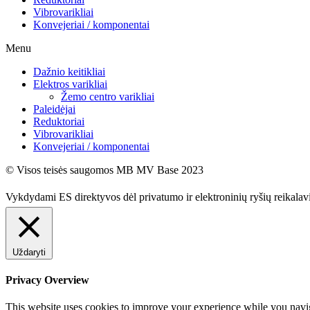
Vibrovarikliai
Konvejeriai / komponentai
Menu
Dažnio keitikliai
Elektros varikliai
Žemo centro varikliai
Paleidėjai
Reduktoriai
Vibrovarikliai
Konvejeriai / komponentai
© Visos teisės saugomos MB MV Base 2023
Vykdydami ES direktyvos dėl privatumo ir elektroninių ryšių reikala
Uždaryti
Privacy Overview
This website uses cookies to improve your experience while you naviga