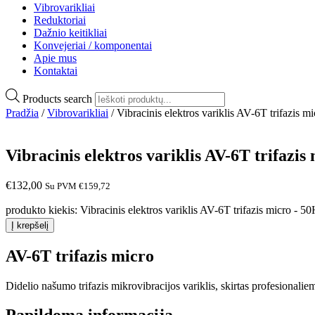
Vibrovarikliai
Reduktoriai
Dažnio keitikliai
Konvejeriai / komponentai
Apie mus
Kontaktai
Products search
Pradžia
/
Vibrovarikliai
/ Vibracinis elektros variklis AV-6T trifazi
Vibracinis elektros variklis AV-6T trifaz
€
132,00
Su PVM
€
159,72
produkto kiekis: Vibracinis elektros variklis AV-6T trifazis micro 
Į krepšelį
AV-6T trifazis micro
Didelio našumo trifazis mikrovibracijos variklis, skirtas profesiona