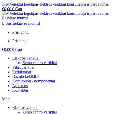
€
0,00
0
Cart
Rašykite mums!
Susisiekite su mumis!
Prisijungti
Prisijungti
€
0,00
0
Cart
Elektros varikliai
Žemo centro varikliai
Vibrovarikliai
Reduktoriai
Dažnio keitikliai
Konvejeriai / komponentai
Apie mus
Kontaktai
Menu
Elektros varikliai
Žemo centro varikliai