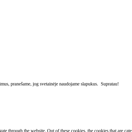
vimus, pranešame, jog svetainėje naudojame slapukus.
Supratau!
te through the website. Out of these cookies, the cookies that are cate