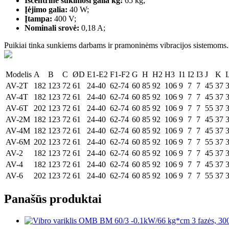
Išcentrinė sukimosi galia kg:
65 kg;
Įėjimo galia:
40 W;
Įtampa:
400 V;
Nominali srovė:
0,18 A;
Puikiai tinka sunkiems darbams ir pramoninėms vibracijos sistemoms.
Modelis
A
B
C
ØD
E1-E2
F1-F2
G
H
H2
H3
I1
I2
I3
J
K
AV-2T
182
123
72
61
24-40
62-74
60
85
92
106
9
7
7
45
37
3
AV-4T
182
123
72
61
24-40
62-74
60
85
92
106
9
7
7
45
37
3
AV-6T
202
123
72
61
24-40
62-74
60
85
92
106
9
7
7
55
37
3
AV-2M
182
123
72
61
24-40
62-74
60
85
92
106
9
7
7
45
37
3
AV-4M
182
123
72
61
24-40
62-74
60
85
92
106
9
7
7
45
37
3
AV-6M
202
123
72
61
24-40
62-74
60
85
92
106
9
7
7
55
37
3
AV-2
182
123
72
61
24-40
62-74
60
85
92
106
9
7
7
45
37
3
AV-4
182
123
72
61
24-40
62-74
60
85
92
106
9
7
7
45
37
3
AV-6
202
123
72
61
24-40
62-74
60
85
92
106
9
7
7
55
37
3
Panašūs produktai