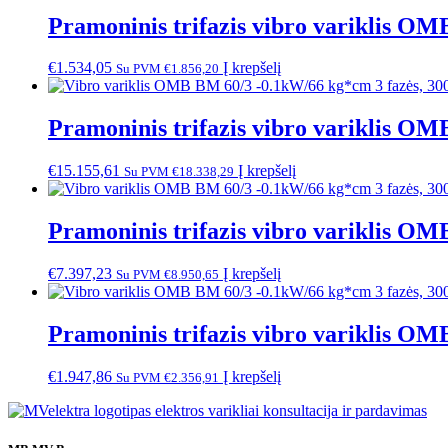
Pramoninis trifazis vibro variklis O
€
1.534,05
Į krepšelį
Su PVM
€
1.856,20
Pramoninis trifazis vibro variklis O
€
15.155,61
Į krepšelį
Su PVM
€
18.338,29
Pramoninis trifazis vibro variklis O
€
7.397,23
Į krepšelį
Su PVM
€
8.950,65
Pramoninis trifazis vibro variklis O
€
1.947,86
Į krepšelį
Su PVM
€
2.356,91