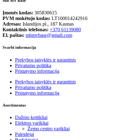
MB MV Base
Įmonės kodas:
305830615
PVM mokėtojo kodas:
LT100014242916
Adresas:
Islandijos pl., 187 Kaunas
Kontaktinis telefonas:
+370 61139080
El. paštas:
mbmvbase@gmail.com
Svarbi informacija
Prekybos taisyklės ir garantinis
Privatumo politika
Pristatymo informacija
Prekybos taisyklės ir garantinis
Privatumo politika
Pristatymo informacija
Asortimentas
Dažnio keitikliai
Elektros varikliai
Žemo centro varikliai
Paleidėjai
Reduktoriai