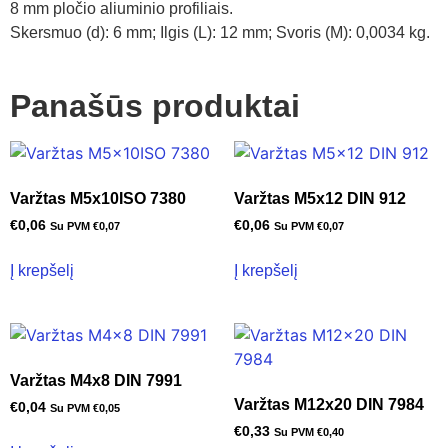
8 mm pločio aliuminio profiliais.
Skersmuo (d): 6 mm; Ilgis (L): 12 mm; Svoris (M): 0,0034 kg.
Panašūs produktai
Varžtas M5x10ISO 7380
Varžtas M5x12 DIN 912
€
0,06
€
0,06
Su PVM
€
0,07
Su PVM
€
0,07
Į krepšelį
Į krepšelį
Varžtas M4x8 DIN 7991
Varžtas M12x20 DIN 7984
€
0,04
Su PVM
€
0,05
€
0,33
Su PVM
€
0,40