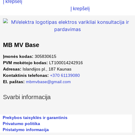
Į krepšelį
Į krepšelį
MB MV Base
Įmonės kodas:
305830615
PVM mokėtojo kodas:
LT100014242916
Adresas:
Islandijos pl., 187 Kaunas
Kontaktinis telefonas:
+370 61139080
El. paštas:
mbmvbase@gmail.com
Svarbi informacija
Prekybos taisyklės ir garantinis
Privatumo politika
Pristatymo informacija