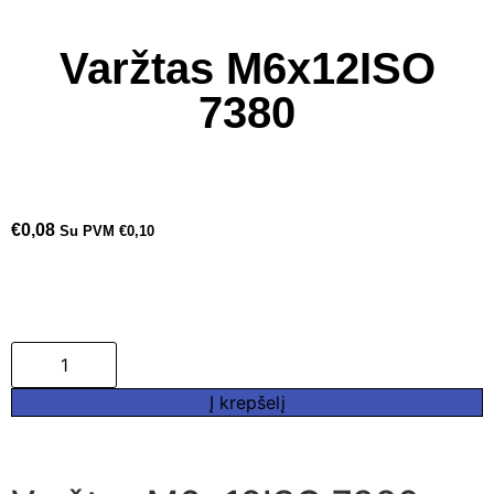
Varžtas M6x12ISO
7380
€
0,08
Su PVM
€
0,10
Į krepšelį