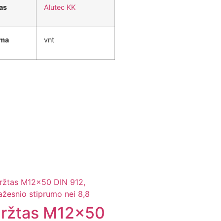
as
Alutec KK
ama
vnt
ržtas M12x50