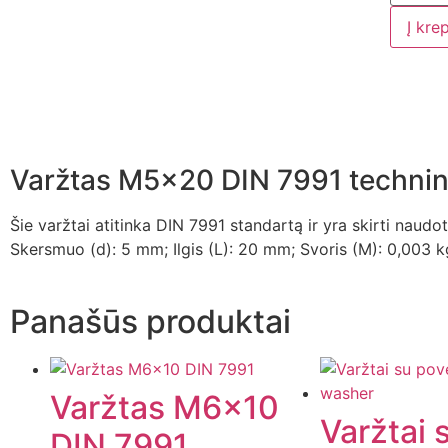
Į kre
Varžtas M5x20 DIN 7991 technin
Šie varžtai atitinka DIN 7991 standartą ir yra skirti naudot
Skersmuo (d): 5 mm; Ilgis (L): 20 mm; Svoris (M): 0,003 k
Panašūs produktai
Varžtas M6x10
Varžtai 
DIN 7991