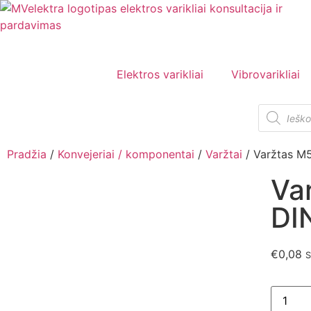
Elektros varikliai
Vibrovarikliai
Pradžia
/
Konvejeriai / komponentai
/
Varžtai
/ Varžtas M
Va
DI
€
0,08