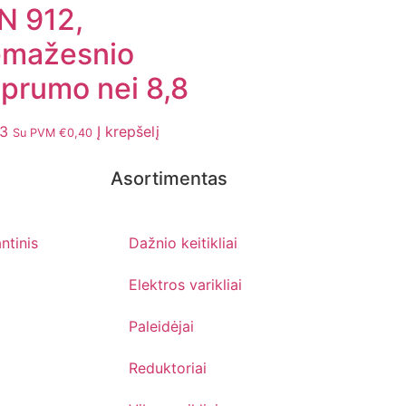
N 912,
emažesnio
iprumo nei 8,8
33
Į krepšelį
Su PVM
€
0,40
Asortimentas
ntinis
Dažnio keitikliai
Elektros varikliai
Paleidėjai
Reduktoriai