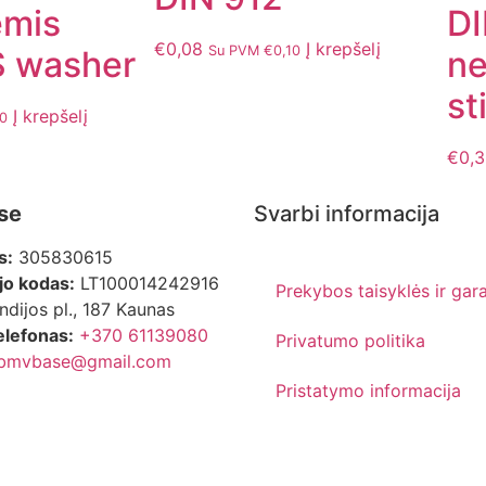
ėmis
DI
€
0,08
Į krepšelį
Su PVM
€
0,10
 washer
n
st
Į krepšelį
10
€
0,
se
Svarbi informacija
s:
305830615
o kodas:
LT100014242916
Prekybos taisyklės ir gara
ndijos pl., 187 Kaunas
elefonas:
+370 61139080
Privatumo politika
bmvbase@gmail.com
Pristatymo informacija