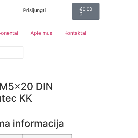
€
0,00
Prisijungti
0
ponentai
Apie mus
Kontaktai
 M5x20 DIN
utec KK
ma informacija