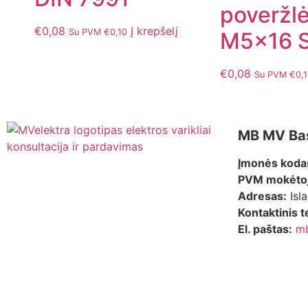
poveržl
€
0,08
Į krepšelį
Su PVM
€
0,10
M5x16 S
€
0,08
Su PVM
€
0,
MB MV Ba
Įmonės koda
PVM mokėtoj
Adresas:
Isla
Kontaktinis t
El. paštas:
m