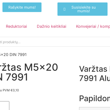
Rašykite mums!
Susisiekite su
mumis!
Reduktoriai
Dažnio keitikliai
Konvejeriai / kom
5x20 DIN 7991
ržtas M5x20
Varžtas
N 7991
7991 Al
Su PVM
€
0,10
Papildo