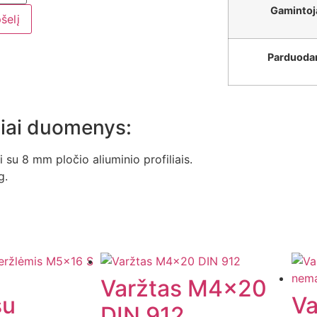
Gamintoj
pšelį
Parduod
iai duomenys:
i su 8 mm pločio aliuminio profiliais.
g.
Varžtas M4x20
su
Va
DIN 912